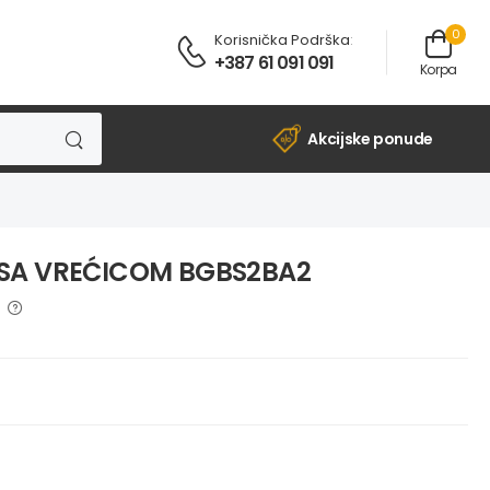
0
Korisnička Podrška
:
+387 61 091 091
Korpa
Akcijske ponude
 SA VREĆICOM BGBS2BA2