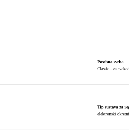
Posebna svrha
Classic - za svakodne
Tip sustava za regul
elektronski okretni re