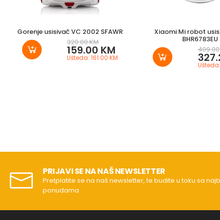
Gorenje usisivač VC 2002 SFAWR
Xiaomi Mi robot usis
BHR6783EU
320.00 KM
159.00 KM
409.00
327.
Ušteda: 161.00 KM
Ušteda:
PRIJAVI SE NA NAŠ NEWSLETTER
Pretplatite se na naš newsletter, te budite u toku sa naj
ponudama