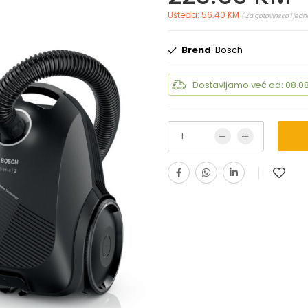
Ušteda: 56.40 KM
( Za gotovinsko i jedn
Brend
: Bosch
Dostavljamo već od: 08.08