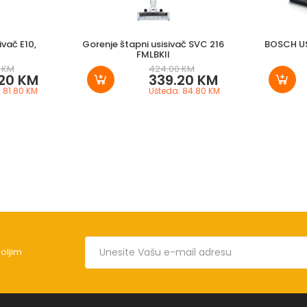
ivač E10,
Gorenje štapni usisivač SVC 216
BOSCH U
FMLBKII
 KM
424.00 KM
20 KM
339.20 KM
 81.80 KM
Ušteda: 84.80 KM
boljim