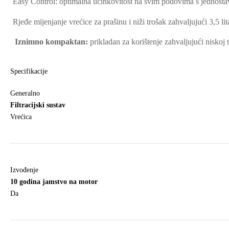
Easy Control: optimalna učinkovitost na svim podovima s jednos
Rjeđe mijenjanje vrećice za prašinu i niži trošak zahvaljujući 3,5 l
Iznimno kompaktan:
prikladan za korištenje zahvaljujući niskoj
Specifikacije
Generalno
Filtracijski sustav
Vrećica
Izvođenje
10 godina jamstvo na motor
Da