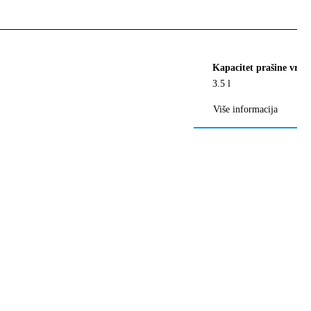
Kapacitet prašine vreći
3.5 l
Više informacija