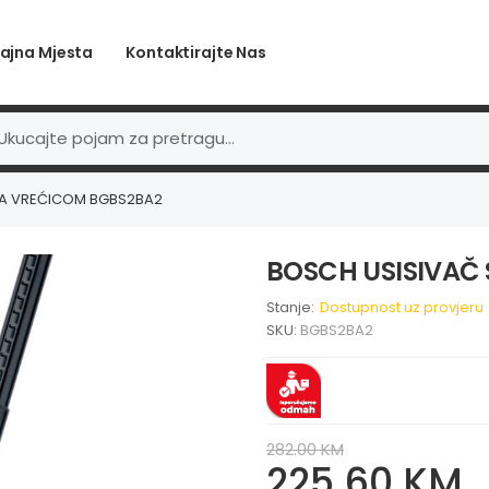
ajna Mjesta
Kontaktirajte Nas
SA VREĆICOM BGBS2BA2
BOSCH USISIVAČ
Stanje:
Dostupnost uz provjeru
SKU:
BGBS2BA2
282.00 KM
225.60 KM