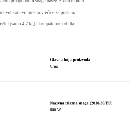
tavnom prilagodbom snage našeg Bosch motora.
itara velikom volumenu vrećice za prašinu.
 težini (samo 4.7 kg) i kompaktnom obliku.
Glavna boja proizvoda
Crna
Nazivna izlazna snaga (2010/30/EU)
600 W