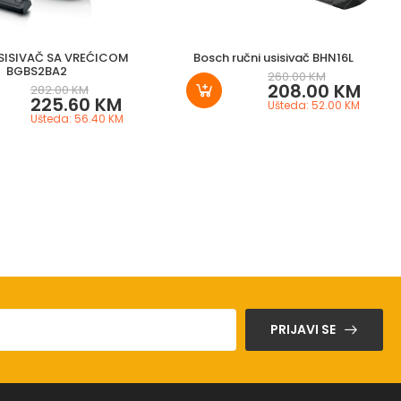
SISIVAČ SA VREĆICOM
Bosch ručni usisivač BHN16L
BGBS2BA2
260.00 KM
208.00 KM
282.00 KM
225.60 KM
Ušteda: 52.00 KM
Ušteda: 56.40 KM
PRIJAVI SE