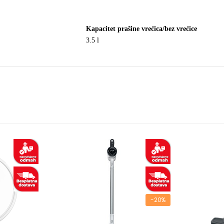
Kapacitet prašine vrećica/bez vrećice
3.5 l
-20%