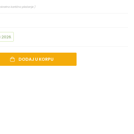
okratno kartično plaćanje )
.2026.
DODAJ U KORPU