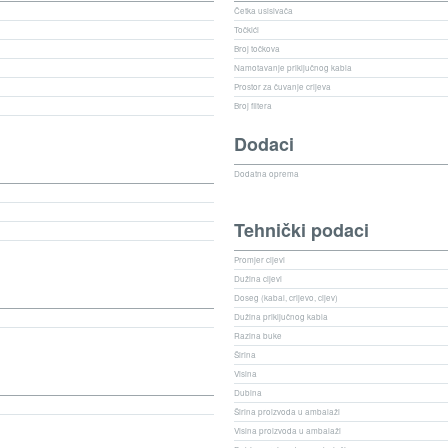
Četka usisivača
Točkići
Broj točkova
Namotavanje priključnog kabla
Prostor za čuvanje crijeva
Broj filtera
Dodaci
Dodatna oprema
Tehnički podaci
Promjer cijevi
Dužina cijevi
Doseg (kabal, crijevo, cijev)
Dužina priključnog kabla
Razina buke
Širina
Visina
Dubina
Širina proizvoda u ambalaži
Visina proizvoda u ambalaži