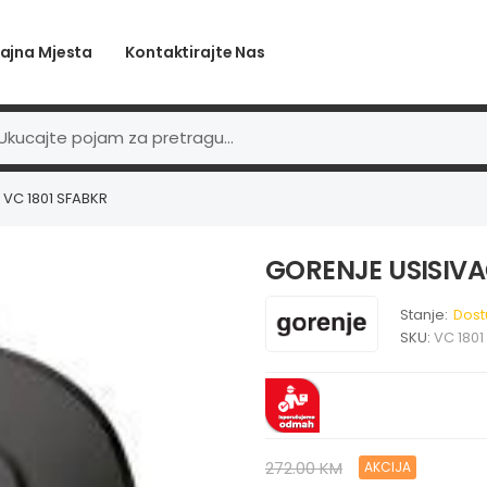
ajna Mjesta
Kontaktirajte Nas
VC 1801 SFABKR
GORENJE USISIVA
Stanje:
Dost
SKU:
VC 1801
272.00 KM
AKCIJA