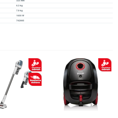
325 mm
6.3 kg
7.9 kg
1600 W
742885