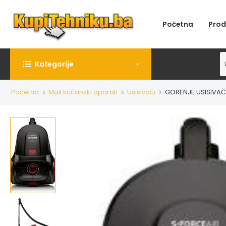
Početna
Prod
Kategorije
Početna
Mali kućanski aparati
Usisivači
GORENJE USISIVAČ 