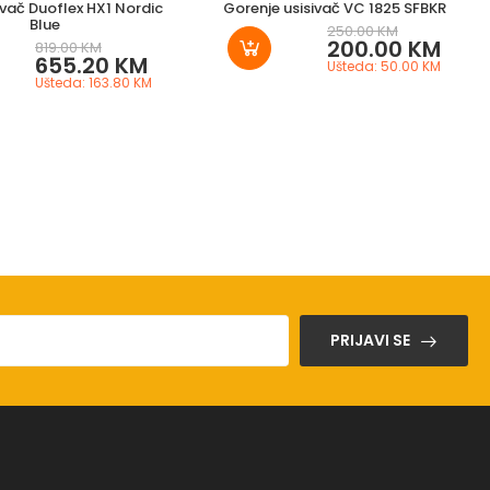
ivač Duoflex HX1 Nordic
Gorenje usisivač VC 1825 SFBKR
Blue
250.00 KM
200.00 KM
819.00 KM
655.20 KM
Ušteda: 50.00 KM
Ušteda: 163.80 KM
PRIJAVI SE