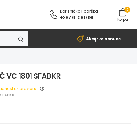
0
Korisnička Podrška
:
+387 61 091 091
Korpa
Akcijske ponude
Č VC 1801 SFABKR
upnost uz provjeru
 SFABKR