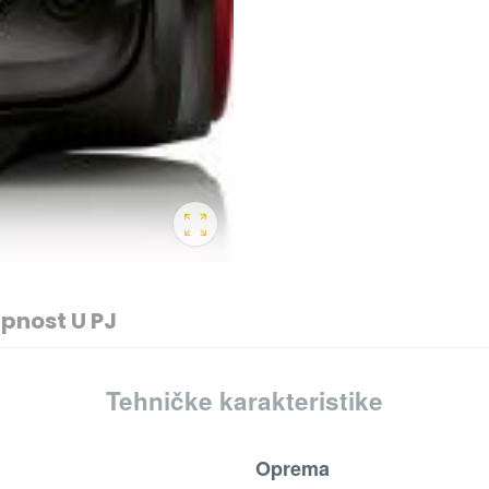
pnost U PJ
Tehničke karakteristike
Oprema