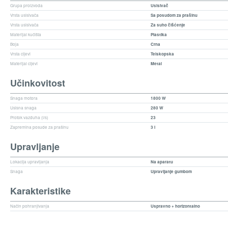
Grupa proizvoda
Usisivač
Vrsta usisivača
Sa posudom za prašinu
Vrsta usisivača
Za suho čišćenje
Materijal kućišta
Plastika
Boja
Crna
Vrsta cijevi
Telskopska
Materijal cijevi
Metal
Učinkovitost
Snaga motora
1800 W
Usisna snaga
280 W
Protok vazduha (l/s)
23
Zapremina posude za prašinu
3 l
Upravljanje
Lokacija upravljanja
Na aparatu
Snaga
Upravljanje gumbom
Karakteristike
Način pohranjivanja
Uspravno + horizontalno