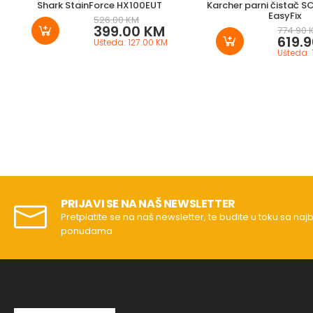
Shark StainForce HX100EUT
Karcher parni čistač S
EasyFix
526.00 KM
399.00 KM
774.90 
619.
Ušteda: 127.00 KM
Ušteda:
PRIJAVI SE NA NAŠ NEWSLETTER
Pretplatite se na naš newsletter, te budite u toku sa naj
ponudama