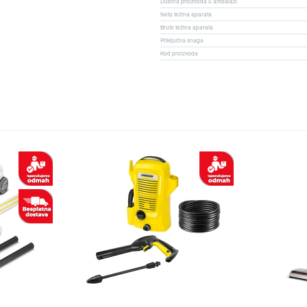
Dubina proizvoda u ambalaži
Neto težina aparata
Bruto težina aparata
Priključna snaga
Kod proizvoda