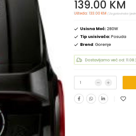
139.00 KM
Ušteda: 133.00 KM
( Za gotovinsko i jed
Usisna Moć:
280W
Tip usisivača:
Posuda
Brend
: Gorenje
Dostavljamo već od: 11.08.