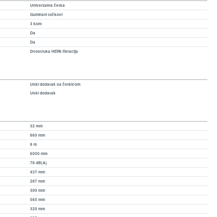
Univerzalna četka
Gumirani točkovi
3 kom
Da
Da
Dvostruka HEPA filtracija
Uski dodatak sa četkicom
Uski dodatak
32 mm
860 mm
8 m
6000 mm
78 dB(A)
437 mm
287 mm
300 mm
565 mm
320 mm