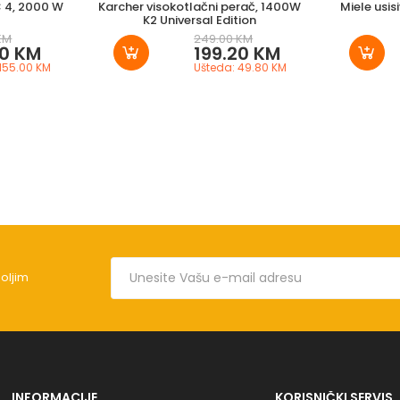
C 4, 2000 W
Karcher visokotlačni perač, 1400W
Miele usis
K2 Universal Edition
KM
249.00 KM
90 KM
199.20 KM
 155.00 KM
Ušteda: 49.80 KM
boljim
INFORMACIJE
KORISNIČKI SERVIS