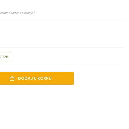
nokratno kartično plaćanje )
2026.
DODAJ U KORPU