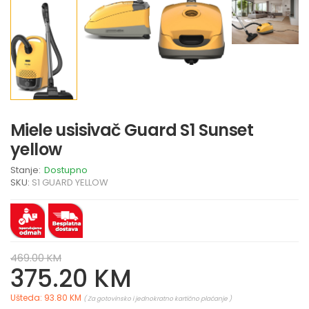
Miele usisivač Guard S1 Sunset
yellow
Stanje:
Dostupno
SKU:
S1 GUARD YELLOW
469.00 KM
375.20 KM
Ušteda: 93.80 KM
( Za gotovinsko i jednokratno kartično plaćanje )