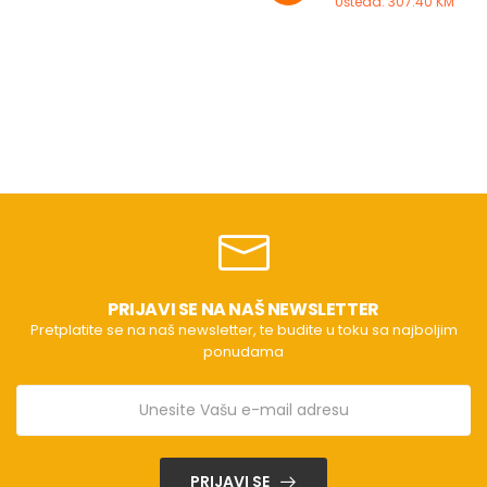
Ušteda: 307.40 KM
PRIJAVI SE NA NAŠ NEWSLETTER
Pretplatite se na naš newsletter, te budite u toku sa najboljim
ponudama
PRIJAVI SE