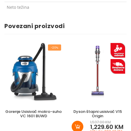
Neto težina
Povezani proizvodi
-20%
Gorenje Usisivač mokro-suho
Dyson štapni usisivač V15
VC 1601 BUWD
Origin
1,537.00 KM
1,229.60 KM