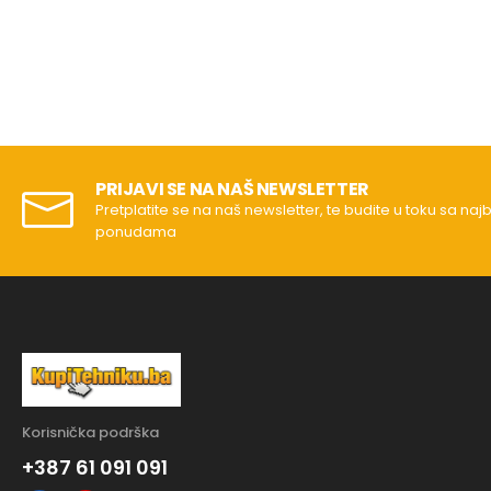
PRIJAVI SE NA NAŠ NEWSLETTER
Pretplatite se na naš newsletter, te budite u toku sa naj
ponudama
Korisnička podrška
+387 61 091 091