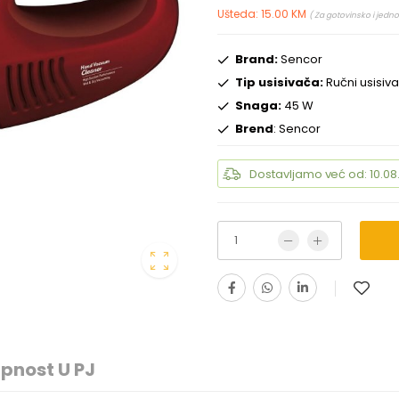
Ušteda: 15.00 KM
( Za gotovinsko i jedno
Brand:
Sencor
Tip usisivača:
Ručni usisiv
Snaga:
45 W
Brend
: Sencor
Dostavljamo već od: 10.08
pnost U PJ