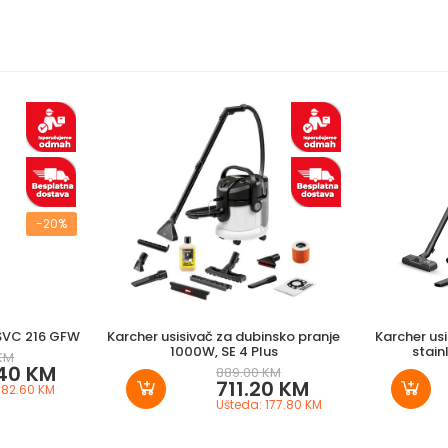
-20%
 SVC 216 GFW
Karcher usisivač za dubinsko pranje
Karcher us
1000W, SE 4 Plus
stain
 KM
40 KM
889.00 KM
711.20 KM
 82.60 KM
Ušteda: 177.80 KM