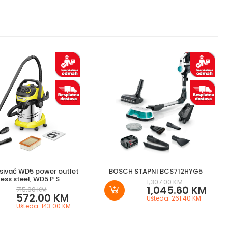
isivač WD5 power outlet
BOSCH STAPNI BCS712HYG5
less steel, WD5 P S
1,307.00 KM
1,045.60 KM
715.00 KM
572.00 KM
Ušteda: 261.40 KM
Ušteda: 143.00 KM