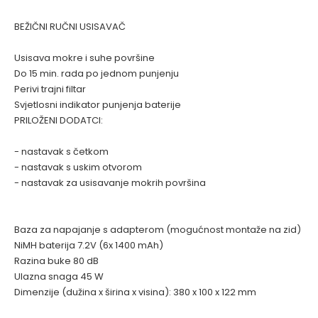
BEŽIČNI RUČNI USISAVAČ
Usisava mokre i suhe površine
Do 15 min. rada po jednom punjenju
Perivi trajni filtar
Svjetlosni indikator punjenja baterije
PRILOŽENI DODATCI:
- nastavak s četkom
- nastavak s uskim otvorom
- nastavak za usisavanje mokrih površina
Baza za napajanje s adapterom (mogućnost montaže na zid)
NiMH baterija 7.2V (6x 1400 mAh)
Razina buke 80 dB
Ulazna snaga 45 W
Dimenzije (dužina x širina x visina): 380 x 100 x 122 mm