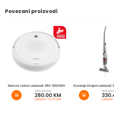
Povezani proizvodi
Sencor robot usisivač SRV 1550WH
Gorenje štapni usisivač
350.00 KM
413.00
280.00 KM
330.
Ušteda: 70.00 KM
Ušteda: