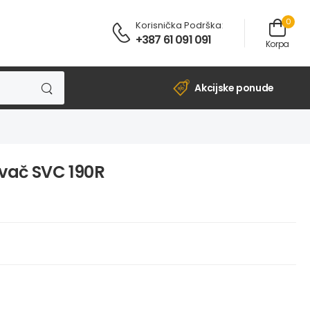
0
Korisnička Podrška
:
+387 61 091 091
Korpa
Akcijske ponude
ivač SVC 190R