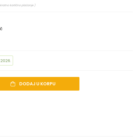
kratno kartično plaćanje )
ač
.2026.
DODAJ U KORPU