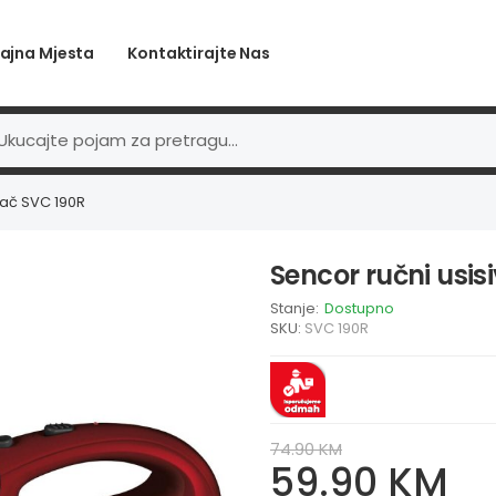
ajna Mjesta
Kontaktirajte Nas
vač SVC 190R
Sencor ručni usis
Stanje:
Dostupno
SKU:
SVC 190R
74.90 KM
59.90 KM