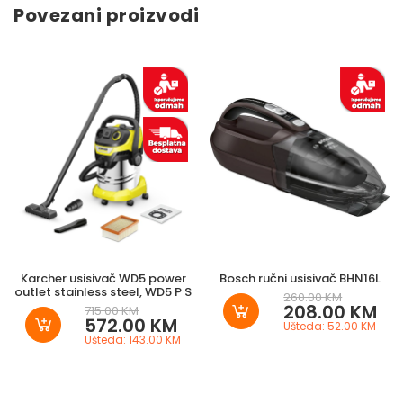
Povezani proizvodi
Karcher usisivač WD5 power
Bosch ručni usisivač BHN16L
outlet stainless steel, WD5 P S
260.00 KM
208.00 KM
715.00 KM
572.00 KM
Ušteda: 52.00 KM
Ušteda: 143.00 KM