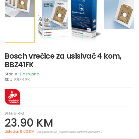
Bosch vrećice za usisivač 4 kom,
BBZ41FK
Stanje:
Dostupno
SKU:
BBZ41FK
29.90 KM
23.90 KM
Ušteda: 6.00 KM
( Za gotovinsko i jednokratno kartično plaćanje )