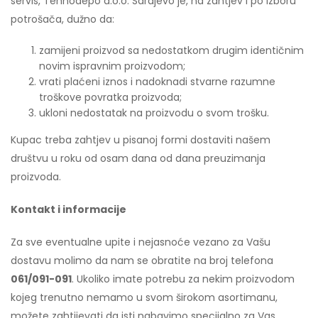
servis, Tehnodepo d.o.o. Sarajevo je, na zahtjev i po izboru
potrošača, dužno da:
zamijeni proizvod sa nedostatkom drugim identičnim
novim ispravnim proizvodom;
vrati plaćeni iznos i nadoknadi stvarne razumne
troškove povratka proizvoda;
ukloni nedostatak na proizvodu o svom trošku.
Kupac treba zahtjev u pisanoj formi dostaviti našem
društvu u roku od osam dana od dana preuzimanja
proizvoda.
Kontakt i informacije
Za sve eventualne upite i nejasnoće vezano za Vašu
dostavu molimo da nam se obratite na broj telefona
061/091-091
. Ukoliko imate potrebu za nekim proizvodom
kojeg trenutno nemamo u svom širokom asortimanu,
možete zahtijevati da isti nabavimo specijalno za Vas