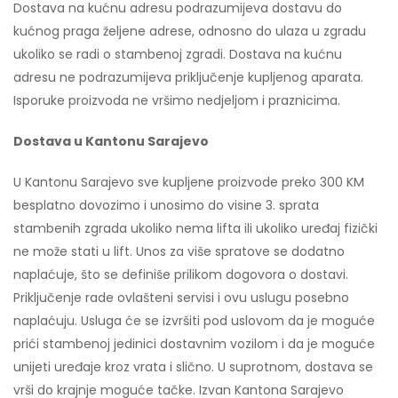
Dostava na kućnu adresu podrazumijeva dostavu do
kućnog praga željene adrese, odnosno do ulaza u zgradu
ukoliko se radi o stambenoj zgradi. Dostava na kućnu
adresu ne podrazumijeva priključenje kupljenog aparata.
Isporuke proizvoda ne vršimo nedjeljom i praznicima.
Dostava u Kantonu Sarajevo
U Kantonu Sarajevo sve kupljene proizvode preko 300 KM
besplatno dovozimo i unosimo do visine 3. sprata
stambenih zgrada ukoliko nema lifta ili ukoliko uređaj fizički
ne može stati u lift. Unos za više spratove se dodatno
naplaćuje, što se definiše prilikom dogovora o dostavi.
Priključenje rade ovlašteni servisi i ovu uslugu posebno
naplaćuju. Usluga će se izvršiti pod uslovom da je moguće
prići stambenoj jedinici dostavnim vozilom i da je moguće
unijeti uređaje kroz vrata i slično. U suprotnom, dostava se
vrši do krajnje moguće tačke. Izvan Kantona Sarajevo