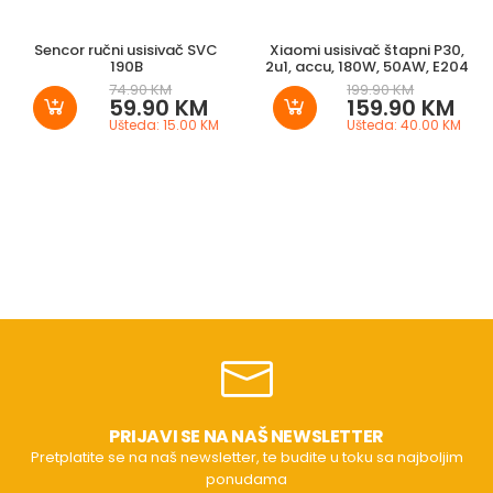
Sencor ručni usisivač SVC
Xiaomi usisivač štapni P30,
190B
2u1, accu, 180W, 50AW, E204
74.90 KM
199.90 KM
59.90 KM
159.90 KM
Ušteda: 15.00 KM
Ušteda: 40.00 KM
PRIJAVI SE NA NAŠ NEWSLETTER
Pretplatite se na naš newsletter, te budite u toku sa najboljim
ponudama