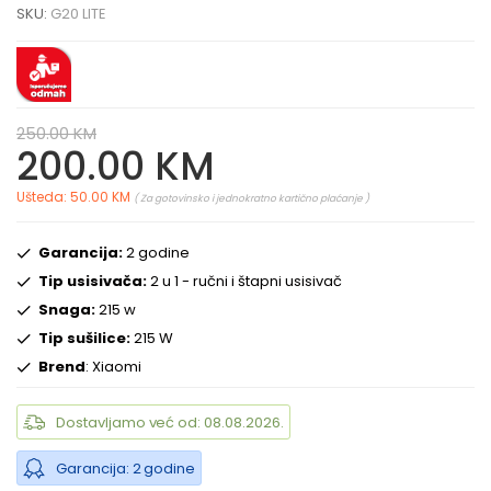
SKU:
G20 LITE
250.00 KM
200.00 KM
Ušteda: 50.00 KM
( Za gotovinsko i jednokratno kartično plaćanje )
Garancija:
2 godine
Tip usisivača:
2 u 1 - ručni i štapni usisivač
Snaga:
215 w
Tip sušilice:
215 W
Brend
: Xiaomi
Dostavljamo već od: 08.08.2026.
Garancija: 2 godine