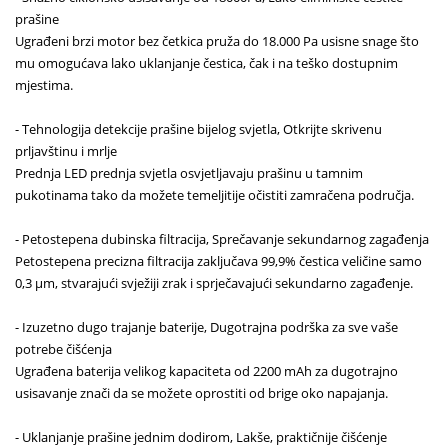
prašine
Ugrađeni brzi motor bez četkica pruža do 18.000 Pa usisne snage što
mu omogućava lako uklanjanje čestica, čak i na teško dostupnim
mjestima.
- Tehnologija detekcije prašine bijelog svjetla, Otkrijte skrivenu
prljavštinu i mrlje
Prednja LED prednja svjetla osvjetljavaju prašinu u tamnim
pukotinama tako da možete temeljitije očistiti zamračena područja.
- Petostepena dubinska filtracija, Sprečavanje sekundarnog zagađenja
Petostepena precizna filtracija zaključava 99,9% čestica veličine samo
0,3 μm, stvarajući svježiji zrak i sprječavajući sekundarno zagađenje.
- Izuzetno dugo trajanje baterije, Dugotrajna podrška za sve vaše
potrebe čišćenja
Ugrađena baterija velikog kapaciteta od 2200 mAh za dugotrajno
usisavanje znači da se možete oprostiti od brige oko napajanja.
- Uklanjanje prašine jednim dodirom, Lakše, praktičnije čišćenje