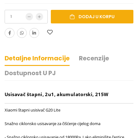
DODAJ U KORPU
Detaljne Informacije
Recenzije
Dostupnost U PJ
Usisavač štapni, 2u1, akumulatorski, 215W
Xiaomi štapni usisivač G20 Lite
Snažno ciklonsko usisavanje za čišćenje cijelog doma
- Snažno ciklonsko usisavanje od 18000Pa, Lako eliminišite čestice