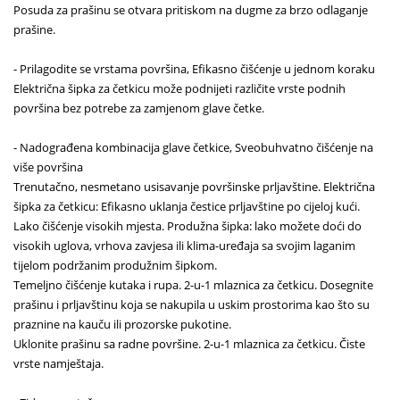
Posuda za prašinu se otvara pritiskom na dugme za brzo odlaganje
prašine.
- Prilagodite se vrstama površina, Efikasno čišćenje u jednom koraku
Električna šipka za četkicu može podnijeti različite vrste podnih
površina bez potrebe za zamjenom glave četke.
- Nadograđena kombinacija glave četkice, Sveobuhvatno čišćenje na
više površina
Trenutačno, nesmetano usisavanje površinske prljavštine. Električna
šipka za četkicu: Efikasno uklanja čestice prljavštine po cijeloj kući.
Lako čišćenje visokih mjesta. Produžna šipka: lako možete doći do
visokih uglova, vrhova zavjesa ili klima-uređaja sa svojim laganim
tijelom podržanim produžnim šipkom.
Temeljno čišćenje kutaka i rupa. 2-u-1 mlaznica za četkicu. Dosegnite
prašinu i prljavštinu koja se nakupila u uskim prostorima kao što su
praznine na kauču ili prozorske pukotine.
Uklonite prašinu sa radne površine. 2-u-1 mlaznica za četkicu. Čiste
vrste namještaja.