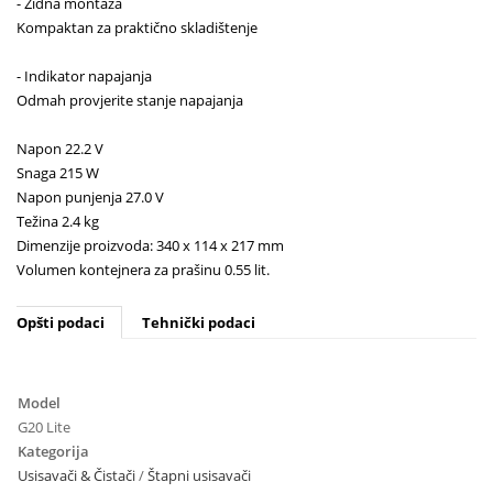
- Zidna montaža
Kompaktan za praktično skladištenje
- Indikator napajanja
Odmah provjerite stanje napajanja
Napon 22.2 V
Snaga 215 W
Napon punjenja 27.0 V
Težina 2.4 kg
Dimenzije proizvoda: 340 x 114 x 217 mm
Volumen kontejnera za prašinu 0.55 lit.
Opšti podaci
Tehnički podaci
Model
G20 Lite
Kategorija
Usisavači & Čistači
/
Štapni usisavači