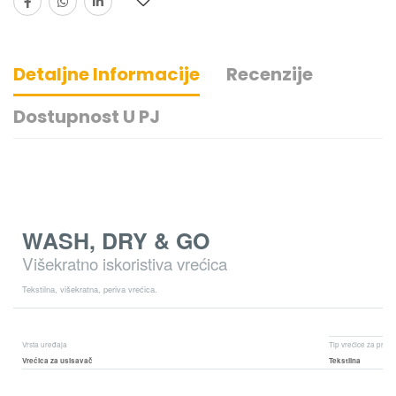
Detaljne Informacije
Recenzije
Dostupnost U PJ
WASH, DRY & GO
Višekratno iskoristiva vrećica
Tekstilna, višekratna, periva vrećica.
Vrsta uređaja
Tip vrećice za praši
Vrećica za usisavač
Tekstilna