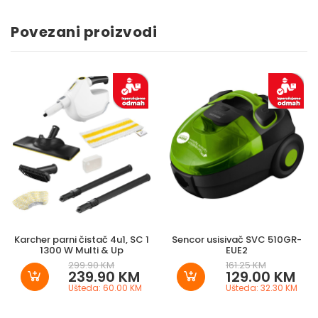
Povezani proizvodi
Karcher parni čistač 4u1, SC 1
Sencor usisivač SVC 510GR-
1300 W Multi & Up
EUE2
299.90 KM
161.25 KM
239.90 KM
129.00 KM
Ušteda: 60.00 KM
Ušteda: 32.30 KM