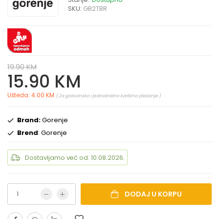
SKU:
GB2TBR
19.90 KM
15.90 KM
Ušteda: 4.00 KM
( Za gotovinsko i jednokratno kartično plaćanje )
Brand:
Gorenje
Brend
: Gorenje
Dostavljamo već od: 10.08.2026.
DODAJ U KORPU