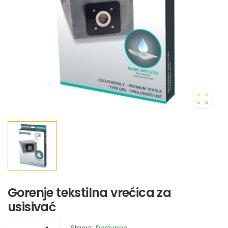
Gorenje tekstilna vrećica za
usisivać
Stanje:
Dostupno