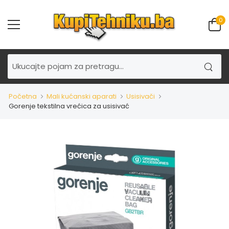
0
Početna
Mali kućanski aparati
Usisivači
Gorenje tekstilna vrećica za usisivać