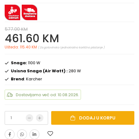
577.00 KM
461.60 KM
Ušteda: 115.40 KM
( Za gotovinsko i jednokratno kartično plaćanje )
Snaga:
1100 W
Usisna Snaga (Air Watt) :
280 W
Brend
: Karcher
Dostavljamo već od: 10.08.2026.
DODAJ U KORPU