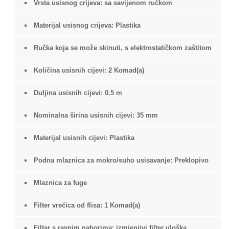
Vrsta usisnog crijeva: sa savijenom ručkom
Materijal usisnog crijeva: Plastika
Ručka koja se može skinuti, s elektrostatičkom zaštitom
Količina usisnih cijevi: 2 Komad(a)
Duljina usisnih cijevi: 0.5 m
Nominalna širina usisnih cijevi: 35 mm
Materijal usisnih cijevi: Plastika
Podna mlaznica za mokro/suho usisavanje: Preklopivo
Mlaznica za fuge
Filter vrećica od flisa: 1 Komad(a)
Filtar s ravnim naborima: izmjenjivi filter uloška