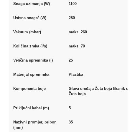
Snaga uzimanja (W)
1100
Usisna snaga* (W)
280
Vakuum (mbar)
maks. 260
Količina zraka (l/s)
maks. 70
Veličina spremnika (l)
25
Materijal spremnika
Plastika
Komponenta boje
Glava uređaja Žuta boja Branik ur
Žuta boja
Priključni kabel (m)
5
Nazivni promjer, pribor
35
(mm)