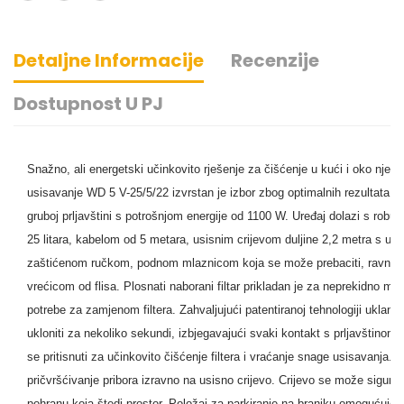
Detaljne Informacije
Recenzije
Dostupnost U PJ
Snažno, ali energetski učinkovito rješenje za čišćenje u kući i oko nje.
usisavanje WD 5 V-25/5/22 izvrstan je izbor zbog optimalnih rezultata čiš
gruboj prljavštini s potrošnjom energije od 1100 W. Uređaj dolazi s ro
25 litara, kabelom od 5 metara, usisnim crijevom duljine 2,2 metra s uklo
zaštićenom ručkom, podnom mlaznicom koja se može prebaciti, ravnim na
vrećicom od flisa. Plosnati naborani filtar prikladan je za neprekidno mo
potrebe za zamjenom filtera. Zahvaljujući patentiranoj tehnologiji uklanjan
ukloniti za nekoliko sekundi, izbjegavajući svaki kontakt s prljavštinom
se pritisnuti za učinkovito čišćenje filtera i vraćanje snage usisavanja.
pričvršćivanje pribora izravno na usisno crijevo. Crijevo se može sigurno 
pohranu koja štedi prostor. Položaj za parkiranje na braniku omogućuje br