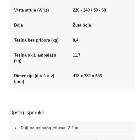
Vrsta struje (V/
Hz
)
220 - 240 / 50 - 60
Boja
Žuta boja
Težina bez pribora (kg)
8,4
Težina uklj. ambalažu
11,7
(kg)
Dimenzije (d × š × v)
418 x 382 x 653
(mm)
Opseg isporuke
Duljina usisnog crijeva: 2.2 m