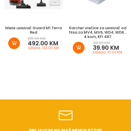
Miele usisivač Guard M1 Terra
Karcher vrećice za usisivač od
Red
filsa za MV4, MV6, WD4, WD6...
4 kom, KFI 487
615.00 KM
492.00 KM
49.90 KM
39.90 KM
Ušteda: 123.00 KM
Ušteda: 10.00 KM
PRIJAVI SE NA NAŠ NEWSLETTER