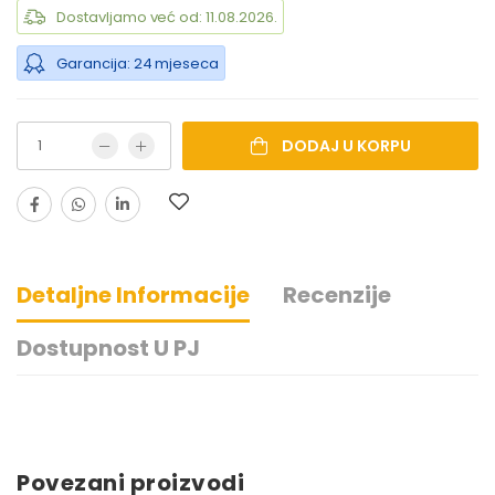
Dostavljamo već od: 11.08.2026.
Garancija: 24 mjeseca
DODAJ U KORPU
Detaljne Informacije
Recenzije
Dostupnost U PJ
XIAOMI
Povezani proizvodi