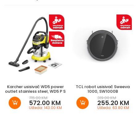
robotski
usisivač S20
-crni
Čišćenje
doma na
jednostavan
i brz način!
Xiaomi Robot Vacuum
Karcher usisivač WD5 power
TCL robot usisivač Sweeva
outlet stainless steel, WD5 P S
1000, SW1000B
S20
robotski usisavač
715.00 KM
319.00 KM
572.00 KM
255.20 KM
dolazi s
LDS laserskim
Ušteda: 143.00 KM
Ušteda: 63.80 KM
sustavom
za brzo i
jednostavno snalaženje uz
pomoć kojeg precizno
detektira okruženje u