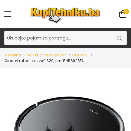
0
Početna
Mali kućanski aparati
Usisivači
Xiaomi robot usisivač S20, crni BHR8628EU