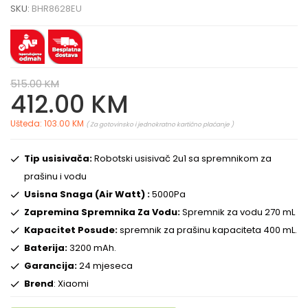
SKU:
BHR8628EU
515.00 KM
412.00 KM
Ušteda: 103.00 KM
( Za gotovinsko i jednokratno kartično plaćanje )
Tip usisivača:
Robotski usisivač 2u1 sa spremnikom za
prašinu i vodu
Usisna Snaga (Air Watt) :
5000Pa
Zapremina Spremnika Za Vodu:
Spremnik za vodu 270 mL
Kapacitet Posude:
spremnik za prašinu kapaciteta 400 mL.
Baterija:
3200 mAh.
Garancija:
24 mjeseca
Brend
: Xiaomi