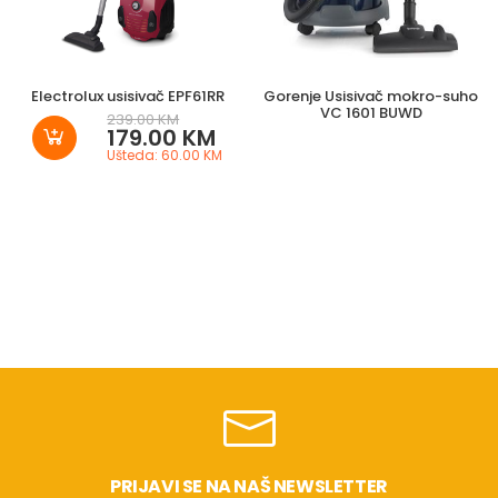
Electrolux usisivač EPF61RR
Gorenje Usisivač mokro-suho
VC 1601 BUWD
239.00 KM
179.00 KM
Ušteda: 60.00 KM
PRIJAVI SE NA NAŠ NEWSLETTER