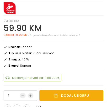
74.90 KM
59.90 KM
Ušteda: 15.00 KM
( Za gotovinsko i jednokratno kartično plaćanje )
Brand:
Sencor
Tip usisivača:
Ručni usisivač
Snaga:
45 W
Brend
: Sencor
Dostavljamo već od: 11.08.2026.
DODAJ U KORPU