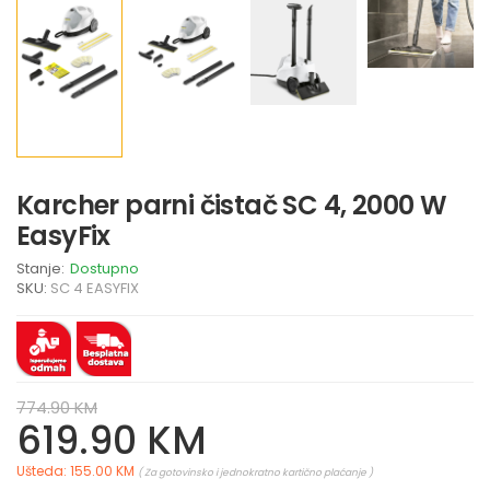
Karcher parni čistač SC 4, 2000 W
EasyFix
Stanje:
Dostupno
SKU:
SC 4 EASYFIX
774.90 KM
619.90 KM
Ušteda: 155.00 KM
( Za gotovinsko i jednokratno kartično plaćanje )