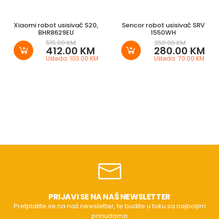
Xiaomi robot usisivač S20,
Sencor robot usisivač SRV
BHR8629EU
1550WH
515.00 KM
350.00 KM
412.00 KM
280.00 KM
Ušteda: 103.00 KM
Ušteda: 70.00 KM
PRIJAVI SE NA NAŠ NEWSLETTER
Pretplatite se na naš newsletter, te budite u toku sa najboljim
ponudama