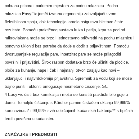
pohranu pribora i parkirnim mjestom za podnu mlaznicu. Podna
mlaznica
EasyFix
jamči izvrsnu ergonomiju zahvaljujući svom
fleksibilnom spoju, dok tehnologija lamela osigurava blistavo čiste
rezultate. Pomoću praktičnog sustava kuka i petlja, krpa za pod od
mikrovlakana može se brzo i jednostavno pričvrstiti na podnu mlaznicu i
ponovno ukloniti bez potrebe da dođe u dodir s prljavštinom. Pomoću
dvostupanjske regulacije pare, intenzitet pare se može prilagoditi
površini i prljavštini. Širok raspon dodataka brzo će učiniti da pločice,
ploče za kuhanje, nape i čak i najmanji otvori zasjaju kao novi –
uklanjajući i najtvrdokorniju prljavštinu. Spremnik za vodu koji se može
trajno puniti i ukloniti omogućuje nesmetano čišćenje. SC
4
EasyFix
čisti bez kemikalija i može se koristiti praktički bilo gdje u
domu. Temeljito čišćenje s Kärcher parnim čistačem uklanja 99,999%
koronavirusa* i 99,99% svih uobičajenih kućanskih bakterija** s tipičnih
tvrdih površina u kućanstvu.
ZNAČAJKE I PREDNOSTI