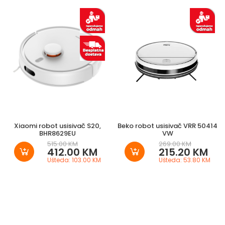
Xiaomi robot usisivač S20,
Beko robot usisivač VRR 50414
BHR8629EU
VW
515.00 KM
269.00 KM
412.00 KM
215.20 KM
Ušteda: 103.00 KM
Ušteda: 53.80 KM