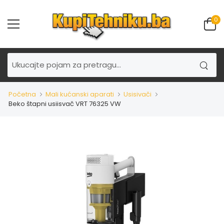
0
Početna
Mali kućanski aparati
Usisivači
Beko štapni usiisvač VRT 76325 VW