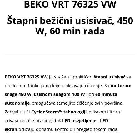
BEKO VRT 76325 VW
Štapni bežični usisivač, 450
W, 60 min rada
BEKO VRT 76325 VW
je snažan i praktičan
štapni usisivač
sa
modernim funkcijama koje olakšavaju čišćenje. Sa
motorom
snage 450 W
,
usisnom snagom 100 W
i do
60 minuta
autonomije
, omogućava temeljito čišćenje svih površina.
Zahvaljujući
CyclonStorm™ tehnologiji
, efikasno filtrira i
odvaja čestice prašine, dok
LED osvjetljenje
i
LED
ekran
pružaju dodatnu kontrolu i pregled tokom rada.