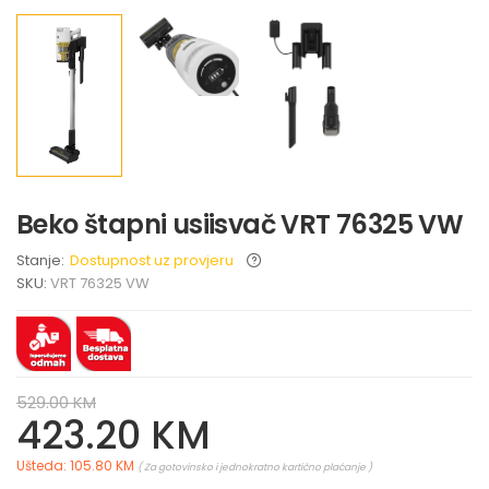
Beko štapni usiisvač VRT 76325 VW
Stanje:
Dostupnost uz provjeru
SKU:
VRT 76325 VW
529.00 KM
423.20 KM
Ušteda: 105.80 KM
( Za gotovinsko i jednokratno kartično plaćanje )