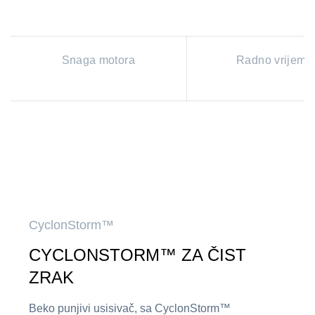
Snaga motora
Radno vrijeme
CyclonStorm™
CYCLONSTORM™ ZA ČIST
ZRAK
Beko punjivi usisivač, sa CyclonStorm™