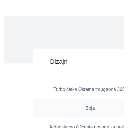
Dizajn
Turbo četka Okretna trougaona 360°
Boja
Jednostavno čišćenje posude za praši