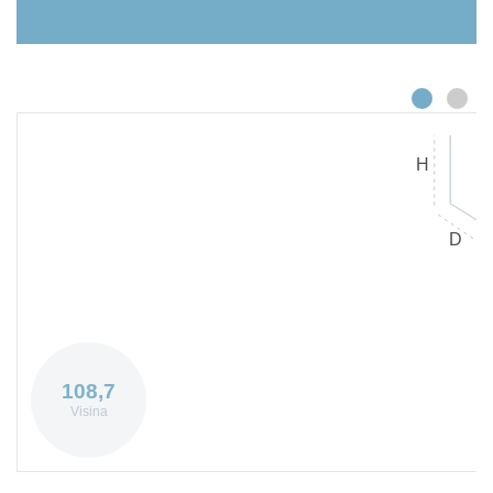
H
D
108,7
Visina