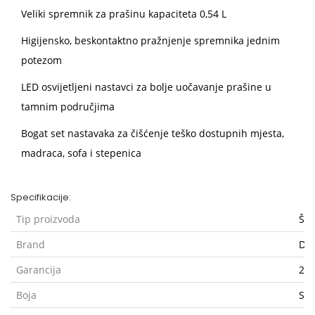
Veliki spremnik za prašinu kapaciteta 0,54 L
Higijensko, beskontaktno pražnjenje spremnika jednim
potezom
LED osvijetljeni nastavci za bolje uočavanje prašine u
tamnim područjima
Bogat set nastavaka za čišćenje teško dostupnih mjesta,
madraca, sofa i stepenica
Specifikacije:
Tip proizvoda
Šta
Brand
Dy
Garancija
2 g
Boja
Siv