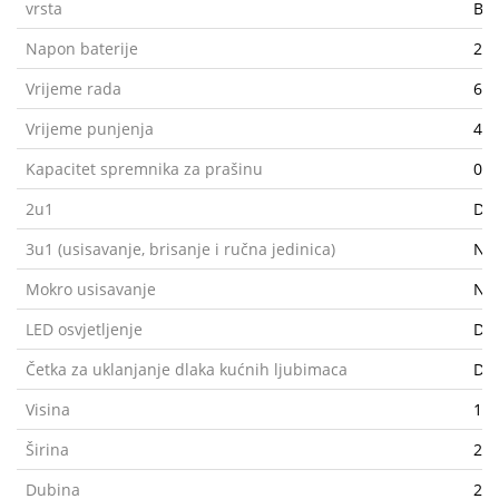
vrsta
Bat
Napon baterije
25.
Vrijeme rada
60 
Vrijeme punjenja
4.5
Kapacitet spremnika za prašinu
0.5
2u1
Da
3u1 (usisavanje, brisanje i ručna jedinica)
Ne
Mokro usisavanje
Ne
LED osvjetljenje
Da
Četka za uklanjanje dlaka kućnih ljubimaca
Da
Visina
12
Širina
25
Dubina
26.