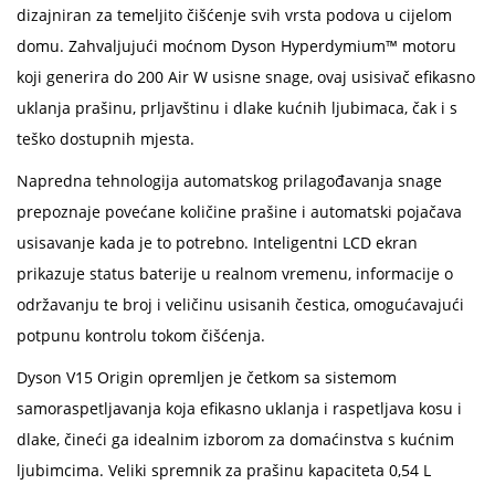
dizajniran za temeljito čišćenje svih vrsta podova u cijelom
domu. Zahvaljujući moćnom Dyson Hyperdymium™ motoru
koji generira do 200 Air W usisne snage, ovaj usisivač efikasno
uklanja prašinu, prljavštinu i dlake kućnih ljubimaca, čak i s
teško dostupnih mjesta.
Napredna tehnologija automatskog prilagođavanja snage
prepoznaje povećane količine prašine i automatski pojačava
usisavanje kada je to potrebno. Inteligentni LCD ekran
prikazuje status baterije u realnom vremenu, informacije o
održavanju te broj i veličinu usisanih čestica, omogućavajući
potpunu kontrolu tokom čišćenja.
Dyson V15 Origin opremljen je četkom sa sistemom
samoraspetljavanja koja efikasno uklanja i raspetljava kosu i
dlake, čineći ga idealnim izborom za domaćinstva s kućnim
ljubimcima. Veliki spremnik za prašinu kapaciteta 0,54 L