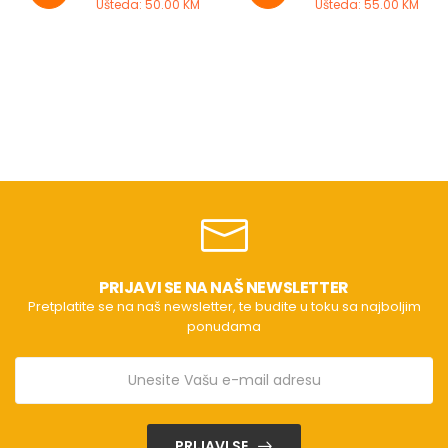
Ušteda: 50.00 KM
Ušteda: 55.00 KM
PRIJAVI SE NA NAŠ NEWSLETTER
Pretplatite se na naš newsletter, te budite u toku sa najboljim
ponudama
PRIJAVI SE