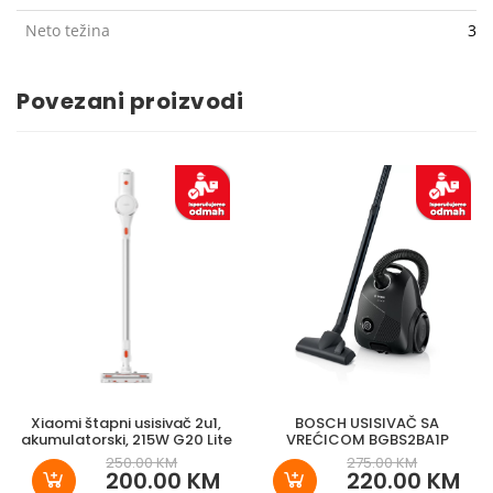
Neto težina
3 k
Povezani proizvodi
Xiaomi štapni usisivač 2u1,
BOSCH USISIVAČ SA
akumulatorski, 215W G20 Lite
VREĆICOM BGBS2BA1P
250.00 KM
275.00 KM
200.00 KM
220.00 KM