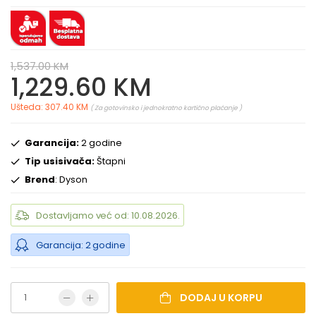
1,537.00 KM
1,229.60 KM
Ušteda: 307.40 KM
( Za gotovinsko i jednokratno kartično plaćanje )
Garancija:
2 godine
Tip usisivača:
Štapni
Brend
: Dyson
Dostavljamo već od: 10.08.2026.
Garancija: 2 godine
DODAJ U KORPU