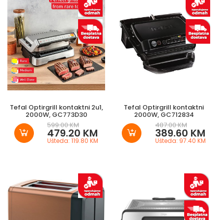
Tefal Optirgrill kontaktni 2u1,
Tefal Optirgrill kontaktni
2000W, GC773D30
2000W, GC712834
599.00 KM
487.00 KM
479.20 KM
389.60 KM
Ušteda: 119.80 KM
Ušteda: 97.40 KM