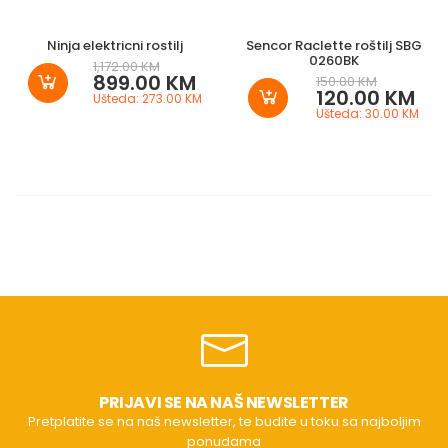
Ninja elektricni rostilj
Sencor Raclette roštilj SBG
0260BK
1,172.00 KM
899.00 KM
150.00 KM
120.00 KM
Ušteda: 273.00 KM
Ušteda: 30.00 KM
PRIJAVI SE NA NAŠ NEWSLETTER
Pretplatite se na naš newsletter, te budite u toku sa najboljim
ponudama