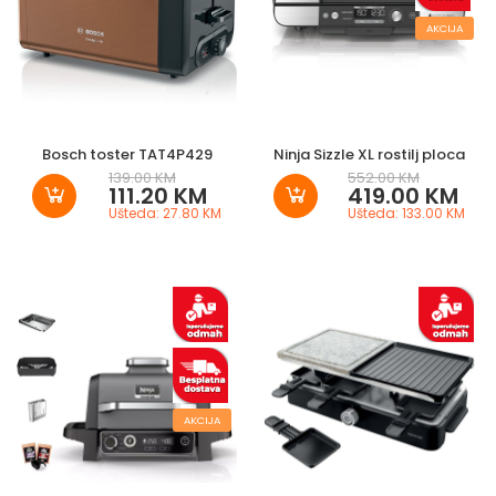
AKCIJA
Bosch toster TAT4P429
Ninja Sizzle XL rostilj ploca
139.00 KM
552.00 KM
111.20 KM
419.00 KM
Ušteda: 27.80 KM
Ušteda: 133.00 KM
AKCIJA