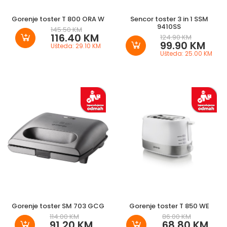
Gorenje toster T 800 ORA W
Sencor toster 3 in 1 SSM
9410SS
145.50 KM
116.40 KM
124.90 KM
99.90 KM
Ušteda: 29.10 KM
Ušteda: 25.00 KM
Gorenje toster SM 703 GCG
Gorenje toster T 850 WE
114.00 KM
86.00 KM
91.20 KM
68.80 KM