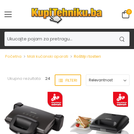
0
Početna
Mali kućanski aparati
Roštilji i tosteri
Ukupno rezultata:
24
FILTERI