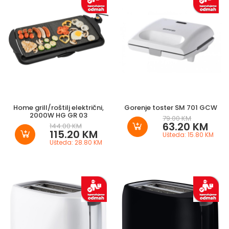
Home grill/roštilj električni,
Gorenje toster SM 701 GCW
2000W HG GR 03
79.00 KM
63.20 KM
144.00 KM
115.20 KM
Ušteda: 15.80 KM
Ušteda: 28.80 KM