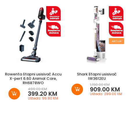
AKCIJA
Rowenta štapni usisivač Accu
Shark štapni usisivač
X-pert 6.60 Animal Care,
IW3612EU
RH6878WO
1,198.00 KM
909.00 KM
499.00 KM
399.20 KM
Ušteda: 289.00 KM
Ušteda: 99.80 KM