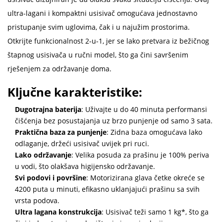
ultra-lagani i kompaktni usisivač omogućava jednostavno
pristupanje svim uglovima, čak i u najužim prostorima.
Otkrijte funkcionalnost 2-u-1, jer se lako pretvara iz bežičnog
štapnog usisivača u ručni model, što ga čini savršenim
rješenjem za održavanje doma.
Ključne karakteristike:
Dugotrajna baterija
: Uživajte u do 40 minuta performansi
čišćenja bez posustajanja uz brzo punjenje od samo 3 sata.
Praktična baza za punjenje
: Zidna baza omogućava lako
odlaganje, držeći usisivač uvijek pri ruci.
Lako održavanje
: Velika posuda za prašinu je 100% periva
u vodi, što olakšava higijensko održavanje.
Svi podovi i površine
: Motorizirana glava četke okreće se
4200 puta u minuti, efikasno uklanjajući prašinu sa svih
vrsta podova.
Ultra lagana konstrukcija
: Usisivač teži samo 1 kg*, što ga