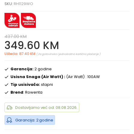
SKU:
RH1129WO
437.00 KM
349.60 KM
Ušteda: 87.40 KM
( Za gotovinsko i jednokratno kartično plaćanje )
Garancija:
2 godine
Usisna Snaga (Air Watt) :
(Air Watt) : 100AW
Tip usisivača:
stapni
Brend
: Rowenta
Dostavljamo već od: 08.08.2026.
Garancija: 2 godine