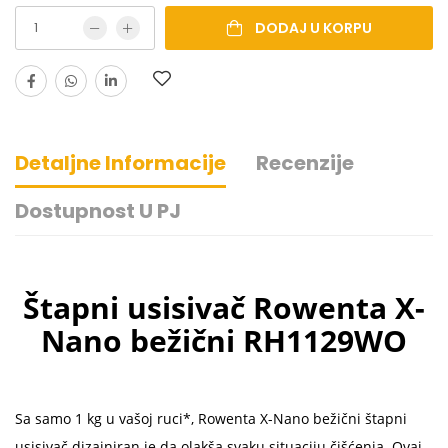
DODAJ U KORPU
Detaljne Informacije
Recenzije
Dostupnost U PJ
Štapni usisivač Rowenta X-
Nano bežični RH1129WO
Sa samo 1 kg u vašoj ruci*, Rowenta X-Nano bežični štapni
usisivač dizajniran je da olakša svaku situaciju čišćenja. Ovaj