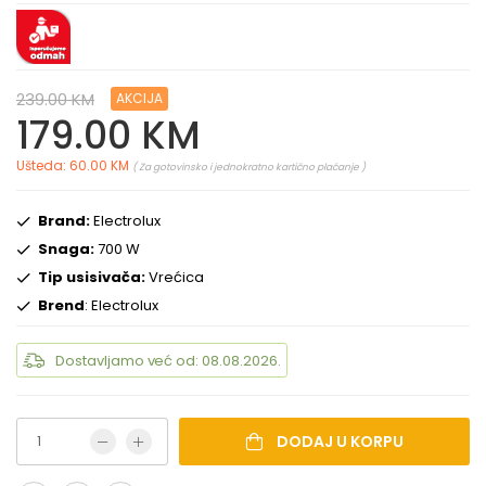
239.00 KM
AKCIJA
179.00 KM
Ušteda: 60.00 KM
( Za gotovinsko i jednokratno kartično plaćanje )
Brand:
Electrolux
Snaga:
700 W
Tip usisivača:
Vrećica
Brend
: Electrolux
Dostavljamo već od: 08.08.2026.
DODAJ U KORPU