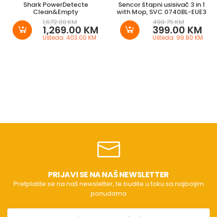
Shark PowerDetecte
Sencor štapni usisivač 3 in 1
Clean&Empty
with Mop, SVC 0740BL-EUE3
1,672.00 KM
498.75 KM
1,269.00 KM
399.00 KM
Ušteda: 403.00 KM
Ušteda: 99.80 KM
PRIJAVI SE NA NAŠ NEWSLETTER
Pretplatite se na naš newsletter, te budite u toku sa najboljim
ponudama