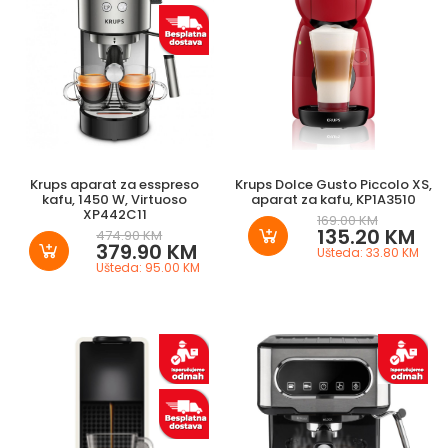
Krups aparat za esspreso
Krups Dolce Gusto Piccolo XS,
kafu, 1450 W, Virtuoso
aparat za kafu, KP1A3510
XP442C11
169.00 KM
135.20 KM
474.90 KM
379.90 KM
Ušteda: 33.80 KM
Ušteda: 95.00 KM