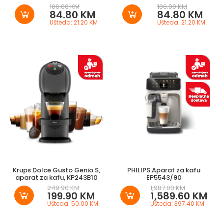
106.00 KM
106.00 KM
84.80 KM
84.80 KM
Ušteda: 21.20 KM
Ušteda: 21.20 KM
Krups Dolce Gusto Genio S,
PHILIPS Aparat za kafu
aparat za kafu, KP243B10
EP5543/90
249.90 KM
1,987.00 KM
199.90 KM
1,589.60 KM
Ušteda: 50.00 KM
Ušteda: 397.40 KM