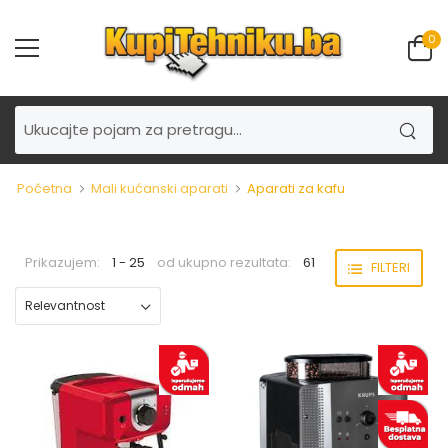
0
Početna
Mali kućanski aparati
Aparati za kafu
Prikazujem:
1 - 25
od ukupno rezultata:
61
FILTERI