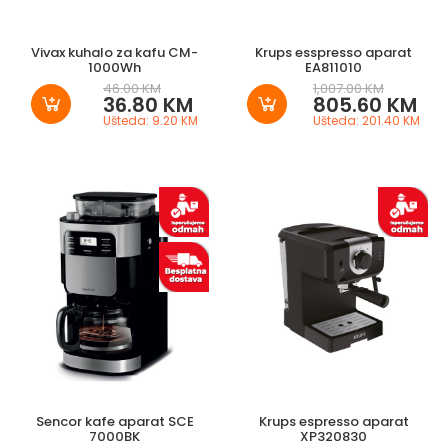
Vivax kuhalo za kafu CM-
Krups esspresso aparat
1000Wh
EA811010
46.00 KM
1,007.00 KM
36.80 KM
805.60 KM
Ušteda: 9.20 KM
Ušteda: 201.40 KM
Sencor kafe aparat SCE
Krups espresso aparat
7000BK
XP320830