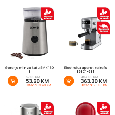
Gorenje mlin za kafu SMK 150
Electrolux aparat za kafu
E
E6EC1-6ST
67.00 KM
454.00 KM
53.60 KM
363.20 KM
Ušteda: 13.40 KM
Ušteda: 90.80 KM