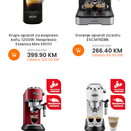
Krups aparat za esspreso
Gorenje aparat za kafu
kafu, 1200W, Nespresso
ESCM15DBK
Essenza Mini XN1111
333.00 KM
266.40 KM
499.90 KM
399.90 KM
Ušteda: 66.60 KM
Ušteda: 100.00 KM