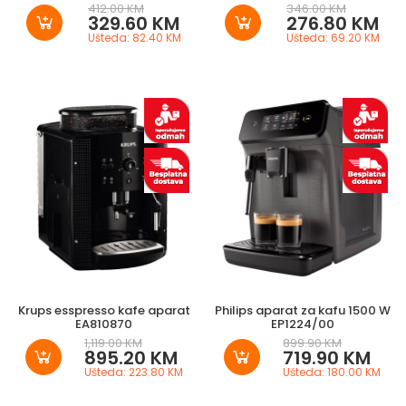
412.00 KM
346.00 KM
329.60 KM
276.80 KM
Ušteda: 82.40 KM
Ušteda: 69.20 KM
Krups esspresso kafe aparat
Philips aparat za kafu 1500 W
EA810870
EP1224/00
1,119.00 KM
899.90 KM
895.20 KM
719.90 KM
Ušteda: 223.80 KM
Ušteda: 180.00 KM