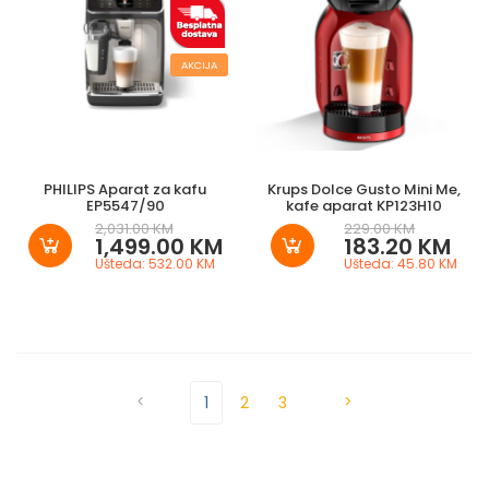
AKCIJA
PHILIPS Aparat za kafu
Krups Dolce Gusto Mini Me,
EP5547/90
kafe aparat KP123H10
2,031.00 KM
229.00 KM
1,499.00 KM
183.20 KM
Ušteda: 532.00 KM
Ušteda: 45.80 KM
<
>
1
2
3