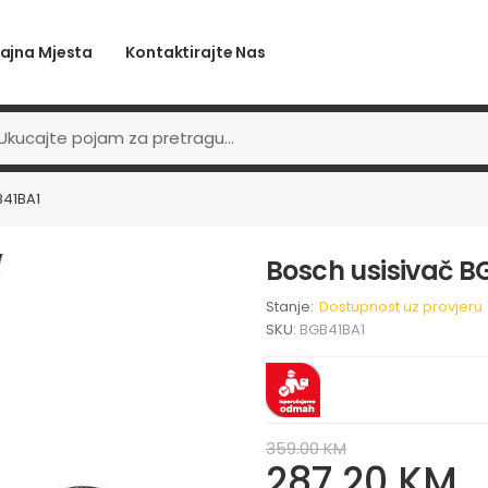
ajna Mjesta
Kontaktirajte Nas
B41BA1
Bosch usisivač B
Stanje:
Dostupnost uz provjeru
SKU:
BGB41BA1
359.00 KM
287.20 KM