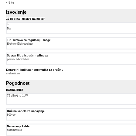
4.5 kg
Izvođenje
10 godina jamstvo na motor
1
Fusnote
1:
Da
Uvjeti
jamstva
Tip sustava za regulaciju snage
na
Elektronički regulator
https://www.bosch-
home.hr/mybosch
Sustav filtra ispušnih plinova
perivo, Microfilter
Kontrolni indikator spremnika za prašinu
mehaničan
Pogodnost
Razina buke
75 dB(A) re 1pW
Dužina kabela za napajanje
800 cm
Namatanje kabla
automatsko