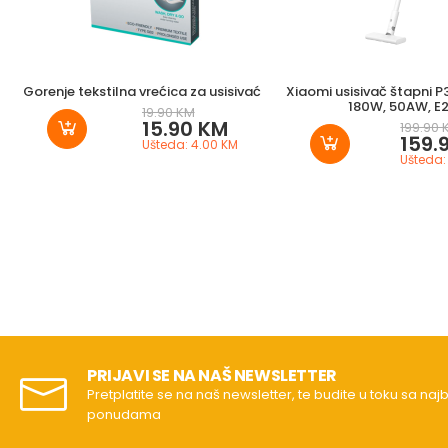
Gorenje tekstilna vrećica za usisivać
Xiaomi usisivač štapni P3
180W, 50AW, E
19.90 KM
15.90 KM
199.90 
159.
Ušteda: 4.00 KM
Ušteda:
PRIJAVI SE NA NAŠ NEWSLETTER
Pretplatite se na naš newsletter, te budite u toku sa naj
ponudama