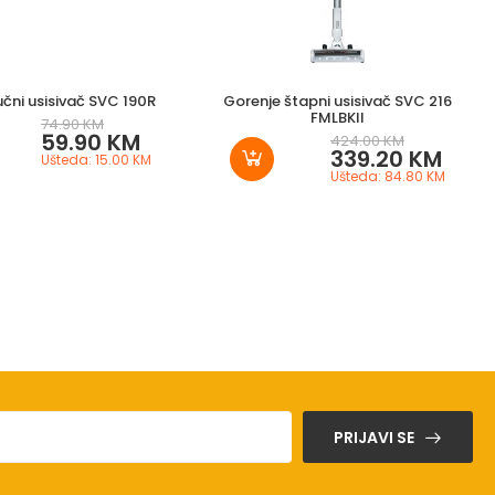
učni usisivač SVC 190R
Gorenje štapni usisivač SVC 216
FMLBKII
74.90 KM
59.90 KM
424.00 KM
339.20 KM
Ušteda: 15.00 KM
Ušteda: 84.80 KM
PRIJAVI SE