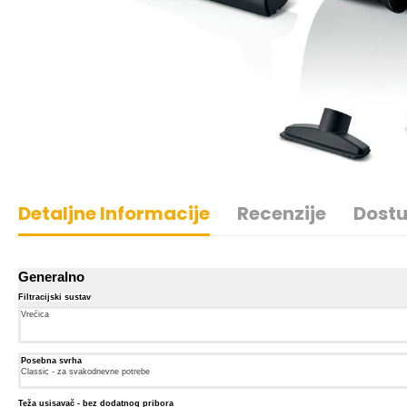
Detaljne Informacije
Recenzije
Dostu
Generalno
Filtracijski sustav
Vrećica
Posebna svrha
Classic - za svakodnevne potrebe
Teža usisavač - bez dodatnog pribora