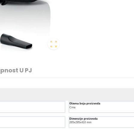
pnost U PJ
Glavna boja proizvoda
Crna
Dimenzije proizvoda
265x295x410 mm