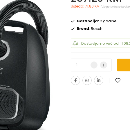
Ušteda: 71.80 KM
( Za gotovinsko i jedno
Garancija:
2 godine
Brend
: Bosch
Dostavljamo već od: 11.08.