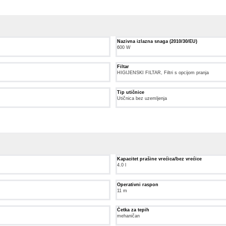
Nazivna izlazna snaga (2010/30/EU)
600 W
Filtar
HIGIJENSKI FILTAR, Filtri s opcijom pranja
Tip utičnice
Utičnica bez uzemljenja
Kapacitet prašine vrećica/bez vrećice
4.0 l
Operativni raspon
11 m
Četka za tepih
mehaničan