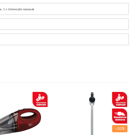
e, 1 x Univerzalni nastavak
-20%