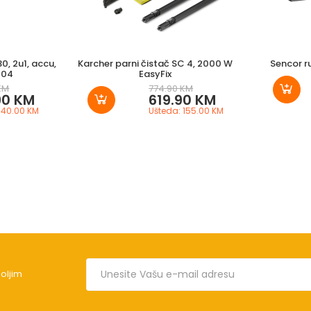
0, 2u1, accu,
Karcher parni čistač SC 4, 2000 W
Sencor r
204
EasyFix
KM
774.90 KM
90 KM
619.90 KM
 40.00 KM
Ušteda: 155.00 KM
boljim