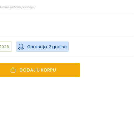
kratno kartično plaćanje )
2026.
Garancija: 2 godine
DODAJ U KORPU