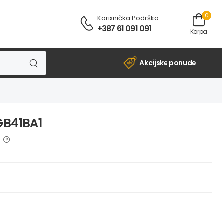
0
Korisnička Podrška
:
+387 61 091 091
Korpa
Akcijske ponude
GB41BA1