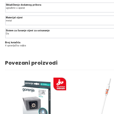
Skladištenje dodatnog pribora
ugrađeno u aparat
Materijal cijevi
metal
Sistem za čuvanje cijevi za usisavanje
Da
Broj kotačića
4 upravljačka valjka
Povezani proizvodi