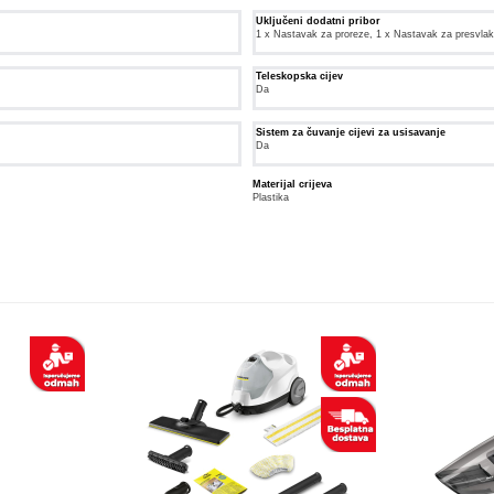
Uključeni dodatni pribor
1 x Nastavak za proreze, 1 x Nastavak za presvlak
Teleskopska cijev
Da
Sistem za čuvanje cijevi za usisavanje
Da
Materijal crijeva
Plastika