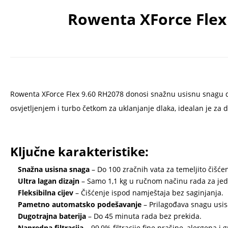
Rowenta XForce Flex 
Rowenta XForce Flex 9.60 RH2078 donosi snažnu usisnu snagu do 1
osvjetljenjem i turbo četkom za uklanjanje dlaka, idealan je za
Ključne karakteristike:
Snažna usisna snaga
– Do 100 zračnih vata za temeljito čišćen
Ultra lagan dizajn
– Samo 1,1 kg u ručnom načinu rada za jed
Fleksibilna cijev
– Čišćenje ispod namještaja bez saginjanja.
Pametno automatsko podešavanje
– Prilagođava snagu usis
Dugotrajna baterija
– Do 45 minuta rada bez prekida.
Napredna filtracija
– 99,9% filtracije fine prašine, alergena i g