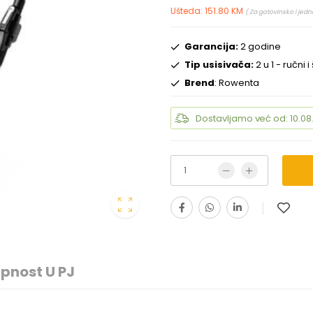
Ušteda: 151.80 KM
( Za gotovinsko i jedn
Garancija:
2 godine
Tip usisivača:
2 u 1 - ručni 
Brend
: Rowenta
Dostavljamo već od: 10.08
pnost U PJ