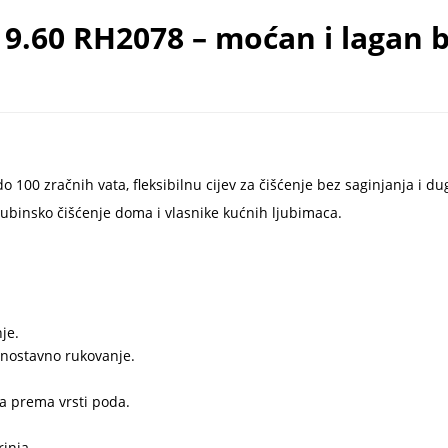
9.60 RH2078 – moćan i lagan be
00 zračnih vata, fleksibilnu cijev za čišćenje bez saginjanja i du
 dubinsko čišćenje doma i vlasnike kućnih ljubimaca.
je.
nostavno rukovanje.
a prema vrsti poda.
rinja.