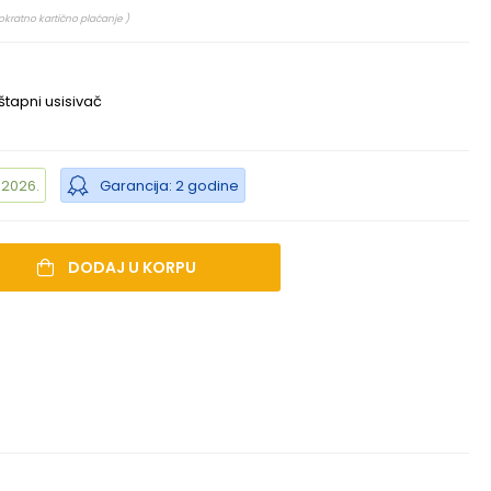
okratno kartično plaćanje )
i štapni usisivač
.2026.
Garancija: 2 godine
DODAJ U KORPU