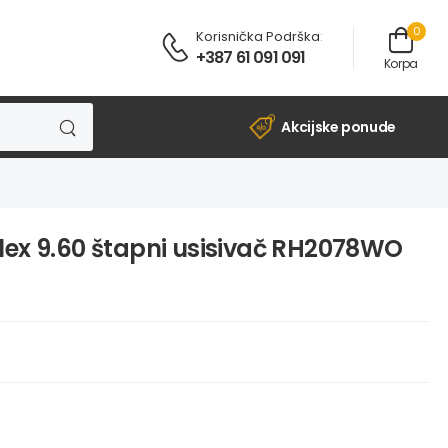
0
Korisnička Podrška
:
+387 61 091 091
Korpa
Akcijske ponude
lex 9.60 štapni usisivač RH2078WO