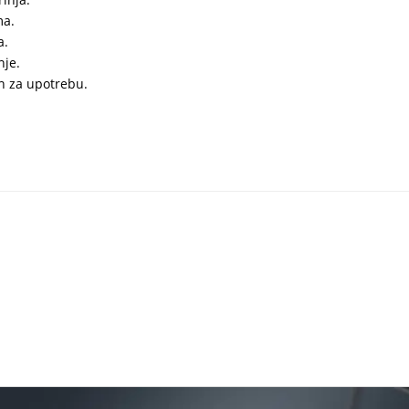
ma.
a.
nje.
n za upotrebu.