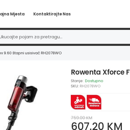
ajna Mjesta
Kontaktirajte Nas
ex 9.60 štapni usisivač RH2078WO
Rowenta Xforce F
Stanje:
Dostupno
SKU:
RH2078WO
759.00 KM
607.20 KM