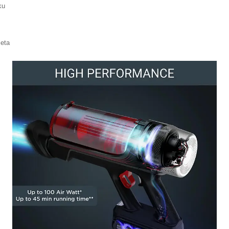
ku
jeta