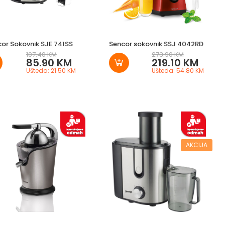
or Sokovnik SJE 741SS
Sencor sokovnik SSJ 4042RD
107.40 KM
273.90 KM
85.90 KM
219.10 KM
Ušteda: 21.50 KM
Ušteda: 54.80 KM
AKCIJA