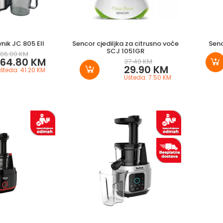
nik JC 805 EII
Sencor cjediljka za citrusno voće
Senc
SCJ 1051GR
06.00 KM
164.80 KM
37.40 KM
29.90 KM
šteda: 41.20 KM
Ušteda: 7.50 KM