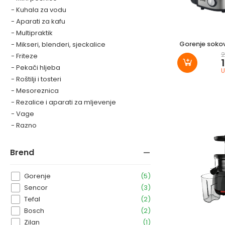
- Kuhala za vodu
- Aparati za kafu
- Multipraktik
Gorenje sokov
- Mikseri, blenderi, sjeckalice
2
- Friteze
- Pekači hljeba
U
- Roštilji i tosteri
- Mesoreznica
- Rezalice i aparati za mljevenje
- Vage
- Razno
brend
Gorenje
(5)
Sencor
(3)
Tefal
(2)
Bosch
(2)
Zilan
(1)