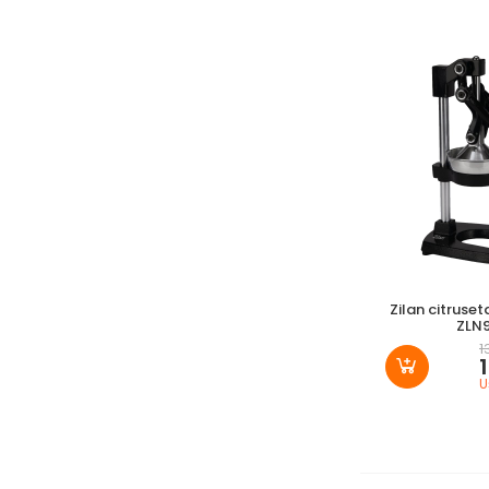
Zilan citruset
ZLN
1
U