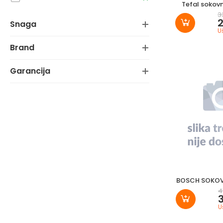
Tefal sokov
3
snaga
U
brand
garancija
BOSCH SOKOV
4
U