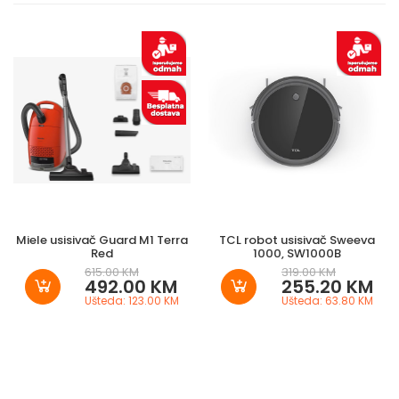
Miele usisivač Guard M1 Terra
TCL robot usisivač Sweeva
Red
1000, SW1000B
615.00 KM
319.00 KM
492.00 KM
255.20 KM
Ušteda: 123.00 KM
Ušteda: 63.80 KM