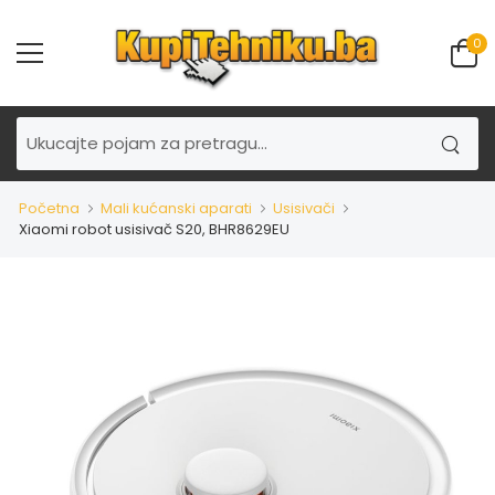
0
Početna
Mali kućanski aparati
Usisivači
Xiaomi robot usisivač S20, BHR8629EU