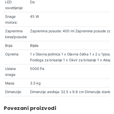
LED
Da
osvetljenje:
Snaga
45 W
motora:
Zapremina
Zapremina posude: 400 ml Zapremina posude za v
kese/posude:
Boja:
Bijela
Oprema:
1 x Glavna jedinica 1 x Glavna četka 1 x 2 u 1pos
Podloga za brisanje 1 x Okvir za brisanje 1 x Adapt
Usisna
5000 Pa
snaga:
Masa:
3.5 kg
Dimenzije:
Dimenzije uređaja: 32.5 x 9.8 cm Dimenzije stanice 
Povezani proizvodi