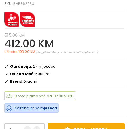
SKU:
BHR8629EU
515.00 KM
412.00 KM
Ušteda: 103.00 KM
( Za gotovinsko i jednokratno kartično plaćanje )
Garancija:
24 mjeseca
Usisna Moć:
5000Pa
Brend
: Xiaomi
Dostavljamo već od: 07.08.2026.
Garancija: 24 mjeseca