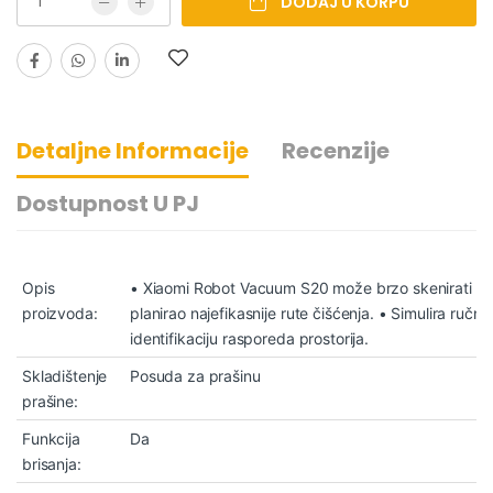
DODAJ U KORPU
Detaljne Informacije
Recenzije
Dostupnost U PJ
Opis
• Xiaomi Robot Vacuum S20 može brzo skenirati svo
proizvoda:
planirao najefikasnije rute čišćenja. • Simulira ručn
identifikaciju rasporeda prostorija.
Skladištenje
Posuda za prašinu
prašine:
Funkcija
Da
brisanja: