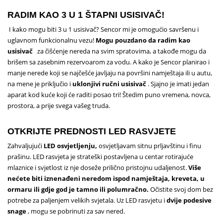
RADIM KAO 3 U 1 ŠTAPNI USISIVAČ!
I kako mogu biti 3 u 1 usisivač?
Sencor mi je omogućio savršenu i
uglavnom funkcionalnu vezu!
Mogu pouzdano da radim kao
usisivač
za čišćenje nereda na svim spratovima, a takođe mogu da
brišem sa zasebnim rezervoarom za vodu.
A kako je Sencor planirao i
manje nerede koji se najčešće javljaju na površini namještaja ili u autu,
na mene je priključio i
uklonjivi ručni usisivač
.
Sjajno je imati jedan
aparat kod kuće koji će raditi posao tri!
Štedim puno vremena, novca,
prostora, a prije svega vašeg truda.
OTKRIJTE PREDNOSTI LED RASVJETE
Zahvaljujući
LED osvjetljenju,
osvjetljavam sitnu prljavštinu i finu
prašinu.
LED rasvjeta je strateški postavljena u centar rotirajuće
mlaznice i svjetlost iz nje doseže prilično pristojnu udaljenost.
Više
nećete biti iznenađeni neredom ispod namještaja, kreveta, u
ormaru ili gdje god je tamno ili polumračno.
Očistite svoj dom bez
potrebe za paljenjem velikih svjetala.
Uz LED rasvjetu i
dvije podesive
snage
, mogu se pobrinuti za sav nered.