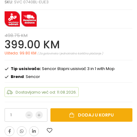
SKU:
SVC 0740BL-EUE3
498.75 KM
399.00 KM
Ušteda: 99.80 KM
( Za gotovinsko i jednokratno kartično plaćanje )
Tip usisivača:
Sencor štapni usisivač 3 in 1 with Mop
Brend
: Sencor
Dostavljamo već od: 11.08.2026.
DODAJ U KORPU