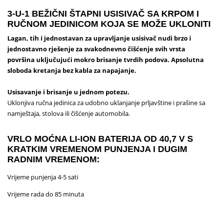
3-U-1 BEŽIČNI ŠTAPNI USISIVAČ SA KRPOM I
RUČNOM JEDINICOM KOJA SE MOŽE UKLONITI
Lagan, tih i jednostavan za upravljanje usisivač nudi brzo i
jednostavno rješenje za svakodnevno čišćenje svih vrsta
površina uključujući mokro brisanje tvrdih podova.
Apsolutna
sloboda kretanja bez kabla za napajanje.
Usisavanje i brisanje u jednom potezu.
Uklonjiva ručna jedinica za udobno uklanjanje prljavštine i prašine sa
namještaja, stolova ili čišćenje automobila.
VRLO MOĆNA LI-ION BATERIJA OD 40,7 V S
KRATKIM VREMENOM PUNJENJA I DUGIM
RADNIM VREMENOM:
Vrijeme punjenja 4-5 sati
Vrijeme rada do 85 minuta