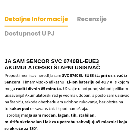
Detaljne Informacije
Recenzije
Dostupnost U PJ
JA SAM SENCOR SVC 0740BL-EUE3
AKUMULATORSKI ŠTAPNI USISIVAČ
Prepusti meni sav nered!
Ja sam
SVC 0740BL-EUE3 štapni usisivač iz
Sencora
i imam visoko efikasnu
Li-Ion bateriju od 40,7 V
s kojom
mogu
raditi divnih 85 minuta.
Uživajte u potpunoj slobodi prilikom
usisavanja!
Akumulatorski rad je veoma udoban, a pošto sam usisivač
na štapiću, takođe obezbeđujem udobno rukovanje, bez obzira na
to
kakav pod
usisavate, čak i ispod nameštaja.
Isprobaj me!
Ja sam moćan, lagan, tih, stabilan,
multifunkcionalan i lak za upotrebu zahvaljujući mlaznici koja
se okreće za 180°.