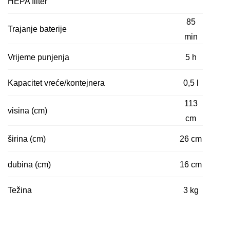
HEPA filter
85
Trajanje baterije
min
Vrijeme punjenja
5 h
Kapacitet vreće/kontejnera
0,5 l
113
visina (cm)
cm
širina (cm)
26 cm
dubina (cm)
16 cm
Težina
3 kg