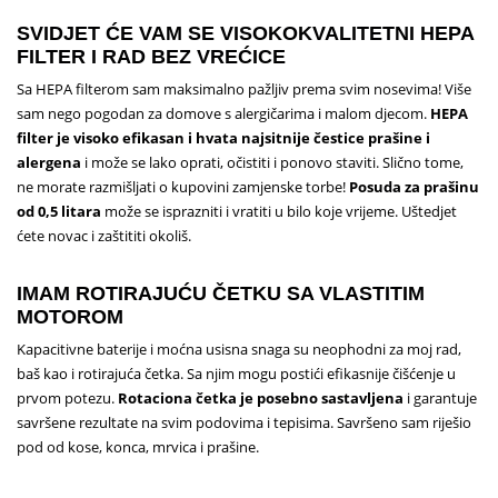
SVIDJET ĆE VAM SE VISOKOKVALITETNI HEPA
FILTER I RAD BEZ VREĆICE
Sa HEPA filterom sam maksimalno pažljiv prema svim nosevima!
Više
sam nego pogodan za domove s alergičarima i malom djecom.
HEPA
filter je visoko efikasan i hvata najsitnije čestice prašine i
alergena
i može se lako oprati, očistiti i ponovo staviti.
Slično tome,
ne morate razmišljati o kupovini zamjenske torbe!
Posuda za prašinu
od 0,5 litara
može se isprazniti i vratiti u bilo koje vrijeme.
Uštedjet
ćete novac i zaštititi okoliš.
IMAM ROTIRAJUĆU ČETKU SA VLASTITIM
MOTOROM
Kapacitivne baterije i moćna usisna snaga su neophodni za moj rad,
baš kao i rotirajuća četka.
Sa njim mogu postići efikasnije čišćenje u
prvom potezu.
Rotaciona četka je posebno sastavljena
i garantuje
savršene rezultate na svim podovima i tepisima.
Savršeno sam riješio
pod od kose, konca, mrvica i prašine.