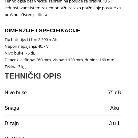
Tehnologija bez vrećice, zapremina posude za prašinu: 0,5 l
Jednostavan sistem za demontažu za lako pražnjenje posude za
prašinu i čišćenje filtera
DIMENZIJE I SPECIFIKACIJE
Tip baterije: Li-Ion 2.200 mAh
Napon napajanja: 40,7 V
Nivo buke: 75 dB
Dimenzije: širina: 260 mm, visina: 1 130 mm, dubina: 160 mm
Težina: 3 kg
TEHNIČKI OPIS
Nivo buke
75 dB
Snaga
Aku
Dizajn
3 u 1