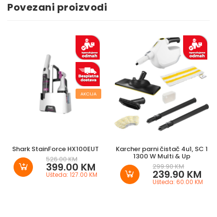
Povezani proizvodi
AKCIJA
Shark StainForce HX100EUT
Karcher parni čistač 4u1, SC 1
1300 W Multi & Up
526.00 KM
399.00 KM
299.90 KM
239.90 KM
Ušteda: 127.00 KM
Ušteda: 60.00 KM