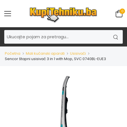
0
Početna
Mali kućanski aparati
Usisivači
Sencor štapni usisivač 3 in 1 with Mop, SVC 0740BL-EUE3