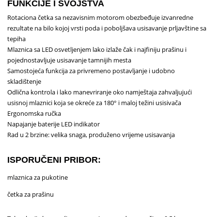
FUNKCIJE I SVOJSTVA
Rotaciona četka sa nezavisnim motorom obezbeđuje izvanredne
rezultate na bilo kojoj vrsti poda i poboljšava usisavanje prljavštine sa
tepiha
Mlaznica sa LED osvetljenjem lako izlaže čak i najfiniju prašinu i
pojednostavljuje usisavanje tamnijih mesta
Samostojeća funkcija za privremeno postavljanje i udobno
skladištenje
Odlična kontrola i lako manevriranje oko namještaja zahvaljujući
usisnoj mlaznici koja se okreće za 180° i maloj težini usisivača
Ergonomska ručka
Napajanje baterije LED indikator
Rad u 2 brzine: velika snaga, produženo vrijeme usisavanja
ISPORUČENI PRIBOR:
mlaznica za pukotine
četka za prašinu