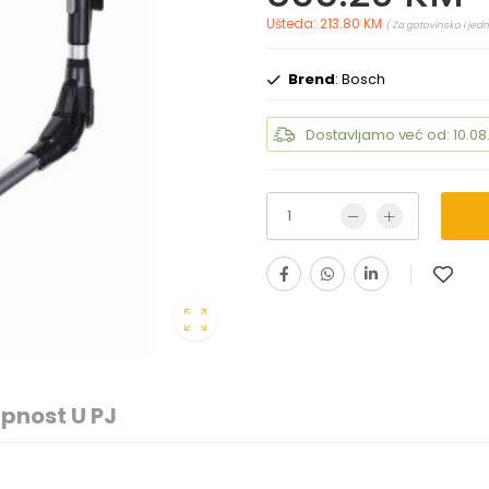
Ušteda: 213.80 KM
( Za gotovinsko i jed
Brend
: Bosch
Dostavljamo već od: 10.08
pnost U PJ