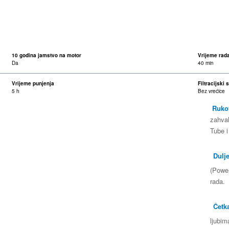
10 godina jamstvo na motor
Vrijeme rad
Da
40 min
Vrijeme punjenja
Filtracijski 
5 h
Bez vrećice
Ruko
zahval
Tube i
Dulje
(Power
rada.
Četk
ljubim