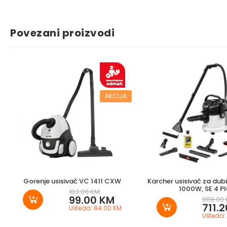
Povezani proizvodi
AKCIJA
Gorenje usisivač VC 1411 CXW
Karcher usisivač za dub
1000W, SE 4 Pl
183.00 KM
99.00 KM
889.00
711.
Ušteda: 84.00 KM
Ušteda: