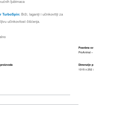
kućnih ljubimaca
r TurboSpin:
Brži, laganiji i učinkovitiji za
ljivu učinkovitost čišćenja.
alno
Posebna svrha
ProAnimal – za ljubitelje kućnih
 proizvoda
Dimenzije proizvoda
1315 x 252 x 204 mm