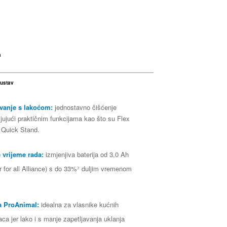
a
sustav
vanje s lakoćom:
jednostavno čišćenje
jujući praktičnim funkcijama kao što su Flex
 Quick Stand.
 vrijeme rada:
izmjenjiva baterija od 3,0 Ah
 for all Alliance) s do 33%⁷ duljim vremenom
a ProAnimal:
idealna za vlasnike kućnih
aca jer lako i s manje zapetljavanja uklanja