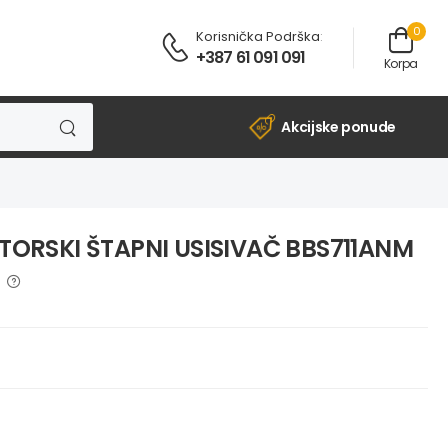
0
Korisnička Podrška
:
+387 61 091 091
Korpa
Akcijske ponude
ORSKI ŠTAPNI USISIVAČ BBS711ANM