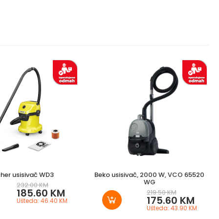
her usisivač WD3
Beko usisivač, 2000 W, VCO 65520
WG
232.00 KM
185.60 KM
219.50 KM
175.60 KM
Ušteda: 46.40 KM
Ušteda: 43.90 KM