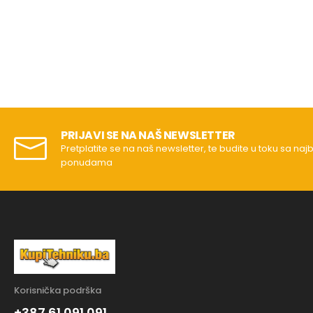
PRIJAVI SE NA NAŠ NEWSLETTER
Pretplatite se na naš newsletter, te budite u toku sa naj
ponudama
Korisnička podrška
+387 61 091 091