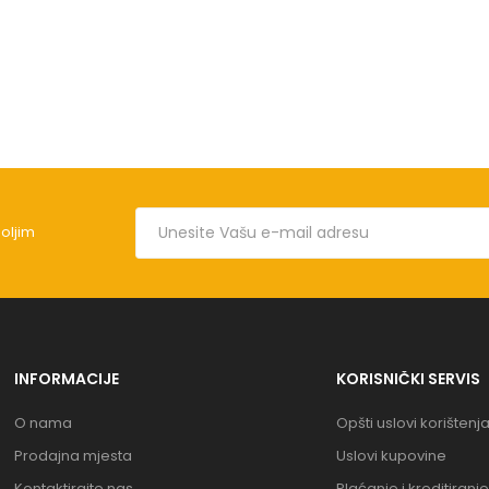
boljim
INFORMACIJE
KORISNIČKI SERVIS
O nama
Opšti uslovi korištenj
Prodajna mjesta
Uslovi kupovine
Kontaktirajte nas
Plaćanje i kreditiranje