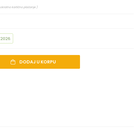
nokratno kartično plaćanje )
.2026.
DODAJ U KORPU