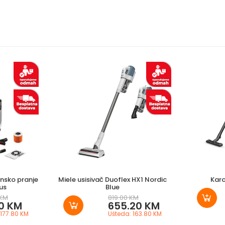
insko pranje
Miele usisivač Duoflex HX1 Nordic
Karc
us
Blue
 KM
819.00 KM
20 KM
655.20 KM
 177.80 KM
Ušteda: 163.80 KM