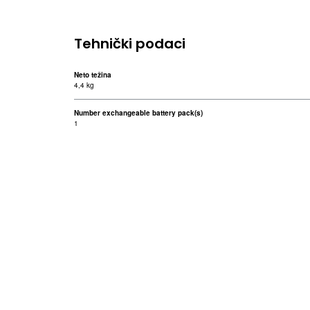
Tehnički podaci
Neto težina
4,4 kg
Number exchangeable battery pack(s)
1