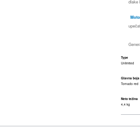
dlake 
Moto
upečat
Gener
Type
Unlimited
Glavna boja
Tornado red
Neto težina
4,4 kg