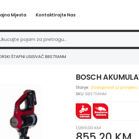
ajna Mjesta
Kontaktirajte Nas
SKI ŠTAPNI USISIVAČ BBS711ANM
BOSCH AKUMULAT
Stanje:
Dostupnost uz provjeru
SKU:
BBS711ANM
1,069.00 KM
855.20 KM