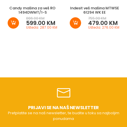
Candy mašina za veš RO
Indesit veš mašina MTWSE
1494DWMT/1-S
61294 WK EE
886.00 KM
755.00 KM
599.00 KM
479.00 KM
Ušteda: 287.00 KM
Ušteda: 276.00 KM
PRIJAVI SE NA NAŠ NEWSLETTER
Pretplatite se na naš newsletter, te budite u toku sa najboljim
ponudama