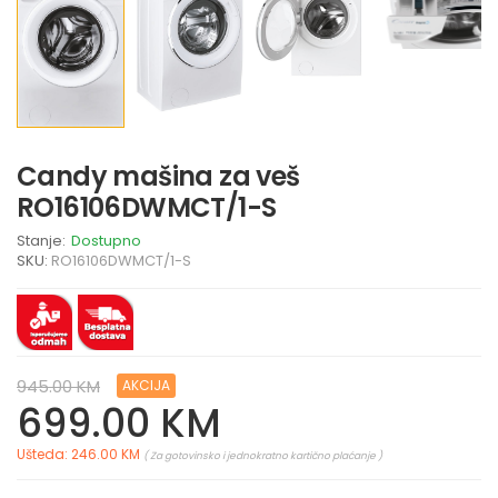
Candy mašina za veš
RO16106DWMCT/1-S
Stanje:
Dostupno
SKU:
RO16106DWMCT/1-S
945.00 KM
AKCIJA
699.00 KM
Ušteda: 246.00 KM
( Za gotovinsko i jednokratno kartično plaćanje )