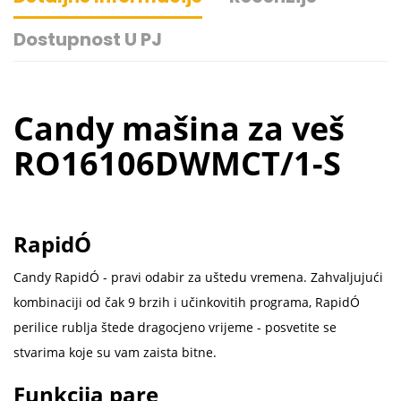
Dostupnost U PJ
Candy mašina za veš
RO16106DWMCT/1-S
RapidÓ
Candy RapidÓ - pravi odabir za uštedu vremena. Zahvaljujući
kombinaciji od čak 9 brzih i učinkovitih programa, RapidÓ
perilice rublja štede dragocjeno vrijeme - posvetite se
stvarima koje su vam zaista bitne.
Funkcija pare