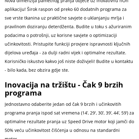
Nova dimenzija pametnog pranja odjeće uz inovativnu hOn
aplikaciju! Širok raspon od preko 60 dodatnih programa za
sve vrste tkanina uz praktične savjete o uklanjanju mrlja i
pravilnom doziranju deterdženta. Budite u toku s ažuriranim
podacima o potrošnji, uz korisne savjete o optimizaciji
učinkovitosti. Pristupite funkciji provjere ispravnosti ključnih
dijelova uređaja - za dulji radni vijek i optimalne rezultate.
Korisničko iskustvo kakvo još niste doživjeli! Budite u kontaktu
- bilo kada, bez obzira gdje ste.
Inovacija na tržištu - Čak 9 brzih
programa
Jednostavno odaberite jedan od čak 9 brzih i učinkovitih
programa pranja ispod sat vremena (14’, 29', 30’, 39’, 44’, 59’) za
optimalne rezultate pranja uz Speed Drive motor koji jamči do
50% veću učinkovitost čišćenja u odnosu na standardni
motor.