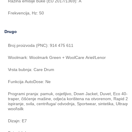
Razina emisije buke (EU 2017/1369): A
Frekvencija, Hz: 50
Drugo
Broj proizvoda (PNC): 914 475 611
Woolmark: Woolmark Green + WoolCare Ariel/Lenor
Vrsta bubnja: Care Drum
Funkcija AutoDose: Ne
Programi pranja: pamuk, osjetljivo, Down Jacket, Duvet, Eco 40-6
traper, čišćenje mašine, odjeća korištena na otvorenom, Rapid 20 
ispiranje, svila, centrifuga/ odvodnja, Sportwear, sintetika, Ultraqu
wool\silk
Dizajn: E7