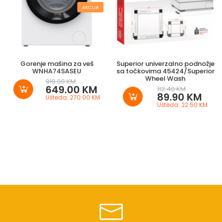
AKCIJA
Gorenje mašina za veš
Superior univerzalno podnožje
WNHA74SASEU
sa točkovima 45424/Superior
Wheel Wash
919.00 KM
649.00 KM
112.40 KM
89.90 KM
Ušteda: 270.00 KM
Ušteda: 22.50 KM