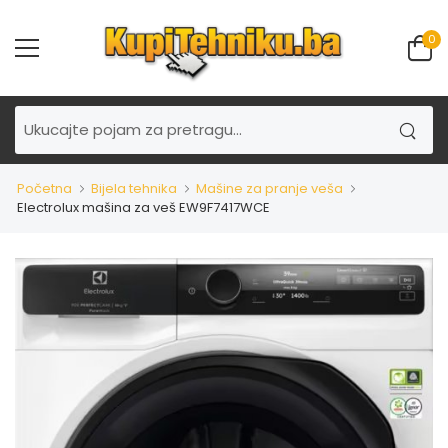
0
Početna
Bijela tehnika
Mašine za pranje veša
Electrolux mašina za veš EW9F7417WCE