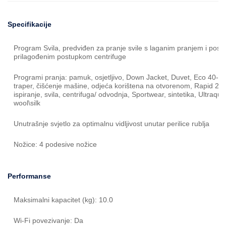
Specifikacije
Program Svila, predviđen za pranje svile s laganim pranjem i pos
prilagođenim postupkom centrifuge
Programi pranja: pamuk, osjetljivo, Down Jacket, Duvet, Eco 40-6
traper, čišćenje mašine, odjeća korištena na otvorenom, Rapid 20 
ispiranje, svila, centrifuga/ odvodnja, Sportwear, sintetika, Ultraqu
wool\silk
Unutrašnje svjetlo za optimalnu vidljivost unutar perilice rublja
Nožice: 4 podesive nožice
Performanse
Maksimalni kapacitet (kg): 10.0
Wi-Fi povezivanje: Da