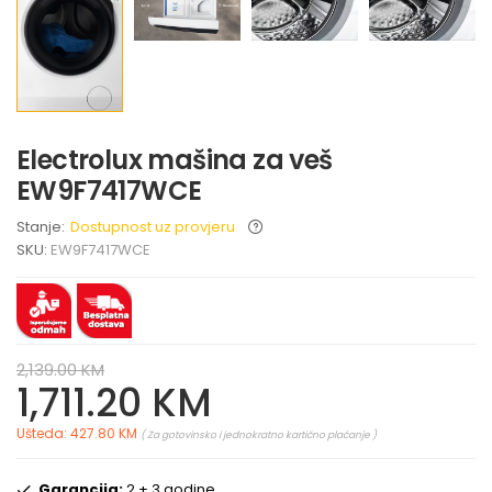
Electrolux mašina za veš
EW9F7417WCE
Stanje:
Dostupnost uz provjeru
SKU:
EW9F7417WCE
2,139.00 KM
1,711.20 KM
Ušteda: 427.80 KM
( Za gotovinsko i jednokratno kartično plaćanje )
Garancija:
2 + 3 godine