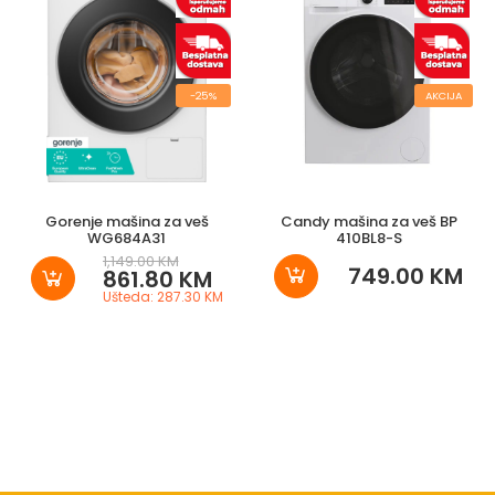
-25%
AKCIJA
Gorenje mašina za veš
Candy mašina za veš BP
WG684A31
410BL8-S
1,149.00 KM
749.00 KM
861.80 KM
Ušteda: 287.30 KM