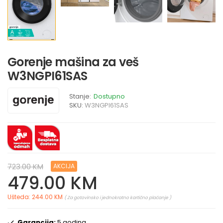
Gorenje mašina za veš
W3NGPI61SAS
Stanje:
Dostupno
SKU:
W3NGPI61SAS
723.00 KM
AKCIJA
479.00 KM
Ušteda: 244.00 KM
( Za gotovinsko i jednokratno kartično plaćanje )
Garancija:
5 godina