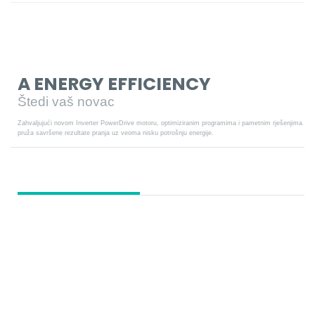
A ENERGY EFFICIENCY
Štedi vaš novac
Zahvaljujući novom Inverter PowerDrive motoru, optimiziranim programima i pametnim rješenjima Goren
pruža savršene rezultate pranja uz veoma nisku potrošnju energije.