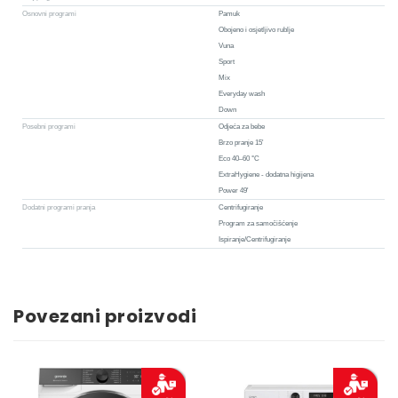
Osnovni programi
Pamuk
Obojeno i osjetljivo rublje
Vuna
Sport
Mix
Everyday wash
Down
Posebni programi
Odjeća za bebe
Brzo pranje 15'
Eco 40–60 °C
ExtraHygiene - dodatna higijena
Power 49'
Dodatni programi pranja
Centrifugiranje
Program za samočišćenje
Ispiranje/Centrifugiranje
Povezani proizvodi