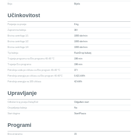
Boja
Bijela
Učinkovitost
Punjenje za pranje
6 kg
Zapremina bubnja
38 l
Brzina centrifuge 1/1
1000 obr/min
Brzina centrifuge 1/2
1000 obr/min
Brzina centrifuge 1/4
1000 obr/min
Tip bubnja
RainDrop bubanj
Trajanje programa na Eko programu 40–60 °C
198 min
Trajanje Eco programa
198 min
Potrošnja vode po ciklusu za Eko program 40–60 °C
37 l
Potrošnja energije po ciklusu za Eko program 40-60°C
0.421 kWh
Potrošnja energije na 100 ciklusa
42 kWh
Upravljanje
Odložen kraj pranja DelayEnd
Odgođeni start
Osvjetljenje bubnja
Ne
Start dugme
Start/Pauza
Programi
Broj programa
15