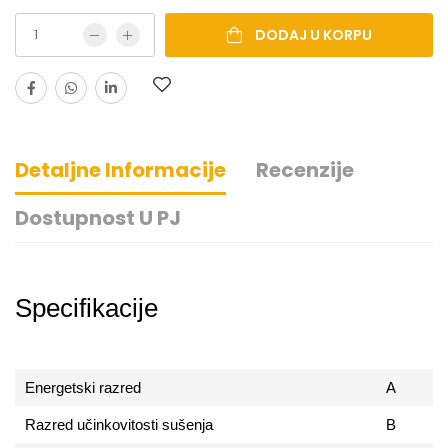
DODAJ U KORPU
Detaljne Informacije
Recenzije
Dostupnost U PJ
Specifikacije
Energetski razred
A
Razred učinkovitosti sušenja
B