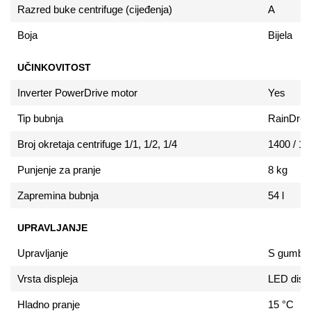
Razred buke centrifuge (cijeđenja)
A
Boja
Bijela
UČINKOVITOST
Inverter PowerDrive motor
Yes
Tip bubnja
RainDrop
Broj okretaja centrifuge 1/1, 1/2, 1/4
1400 / 14
Punjenje za pranje
8 kg
Zapremina bubnja
54 l
UPRAVLJANJE
Upravljanje
S gumb
Vrsta displeja
LED displ
Hladno pranje
15 °C