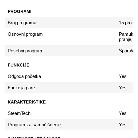
PROGRAMI
Broj programa
15 progr
Osnovni program
Pamuk, Ob
pranje, S
Posebni program
SportWash
FUNKCIJE
Odgoda početka
Yes
Funkcija pare
Yes
KARAKTERISTIKE
SteamTech
Yes
Program za samočišćenje
Yes