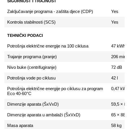
SIGURNOST I TRAJNOST
Zaključavanje programa - zaštita djece (CDP)
Yes
Kontrola stabilnosti (SCS)
Yes
TEHNIČKI PODACI
Potrošnja električne energije na 100 ciklusa
47 kWh
Trajanje programa (pranje)
206 min
Nivo buke (centrifugiranje)
72 dB
Potrošnja vode po ciklusu
42 l
Potrošnja električne energije po ciklusu za program
0,47 kWh
Eco 40-60°C
Dimenzije aparata (ŠxVxD)
59,5 × 8
Dimenzije aparata u ambalaži (ŠxVxD)
65 × 88 
Masa aparata
58 kg