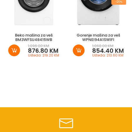
-20%
Beko mašina za veš
Gorenje mašina za veš
BM3WFSU48415WB
WPNEI94A1SWIFI
1,096.00 KM
1,068.00 KM
876.80 KM
854.40 KM
Ušteda: 219.20 KM
Ušteda: 213.60 KM