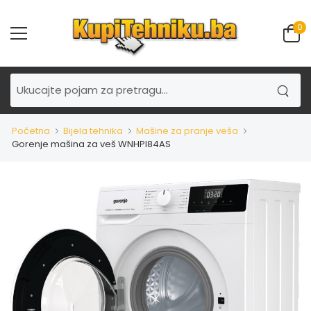
0
Početna
Bijela tehnika
Mašine za pranje veša
Gorenje mašina za veš WNHPI84AS