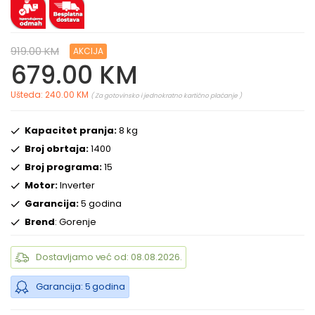
919.00 KM
AKCIJA
679.00 KM
Ušteda: 240.00 KM
( Za gotovinsko i jednokratno kartično plaćanje )
Kapacitet pranja:
8 kg
Broj obrtaja:
1400
Broj programa:
15
Motor:
Inverter
Garancija:
5 godina
Brend
: Gorenje
Dostavljamo već od: 08.08.2026.
Garancija: 5 godina