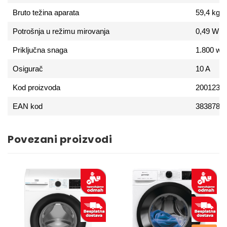
Bruto težina aparata
59,4 kg
Potrošnja u režimu mirovanja
0,49 W
Priključna snaga
1.800 w
Osigurač
10 A
Kod proizvoda
2001233
EAN kod
3838782
Povezani proizvodi