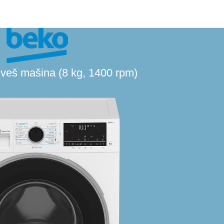
veš mašina (8 kg, 1400 rpm)