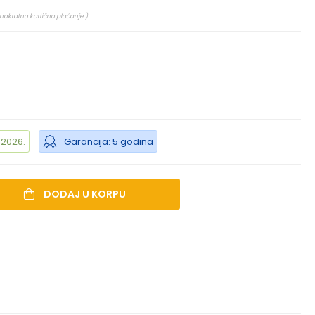
dnokratno kartično plaćanje )
.2026.
Garancija: 5 godina
DODAJ U KORPU