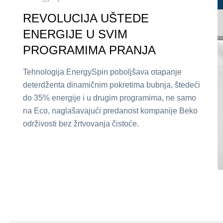
REVOLUCIJA UŠTEDE
ENERGIJE U SVIM
PROGRAMIMA PRANJA
Tehnologija EnergySpin poboljšava otapanje
deterdženta dinamičnim pokretima bubnja, štedeći
do 35% energije i u drugim programima, ne samo
na Eco, naglašavajući predanost kompanije Beko
održivosti bez žrtvovanja čistoće.