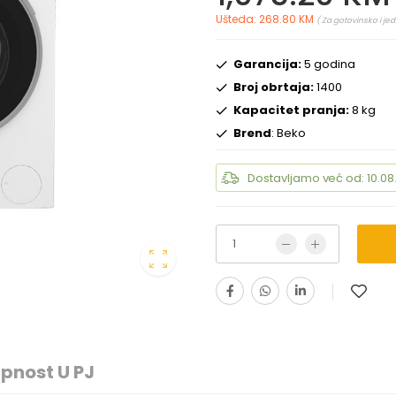
Ušteda: 268.80 KM
( Za gotovinsko i je
Garancija:
5 godina
Broj obrtaja:
1400
Kapacitet pranja:
8 kg
Brend
: Beko
Dostavljamo već od: 10.08
pnost U PJ