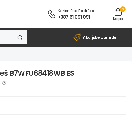
0
Korisnička Podrška
:
+387 61 091 091
Korpa
Akcijske ponude
veš B7WFU68418WB ES