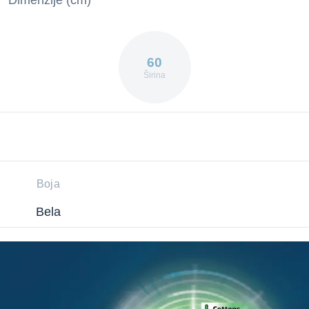
Dimenzije (cm)
60
Širina
Boja
Bela