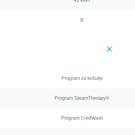
42 kWh
B
Program za košulje
Program SteamTherapy®
Program ColdWash