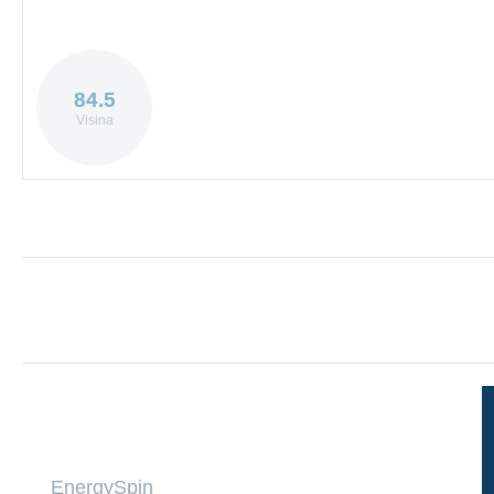
84.5
Visina
EnergySpin