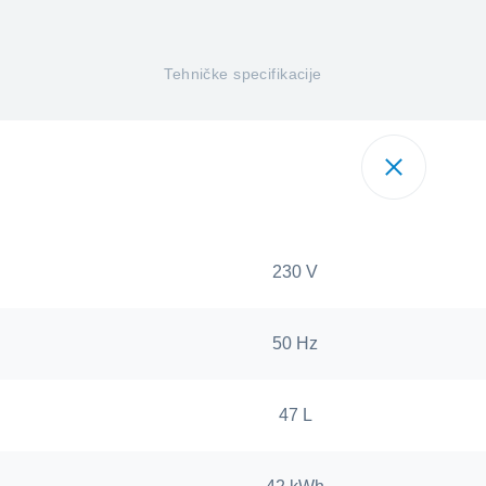
Tehničke specifikacije
230 V
50 Hz
47 L