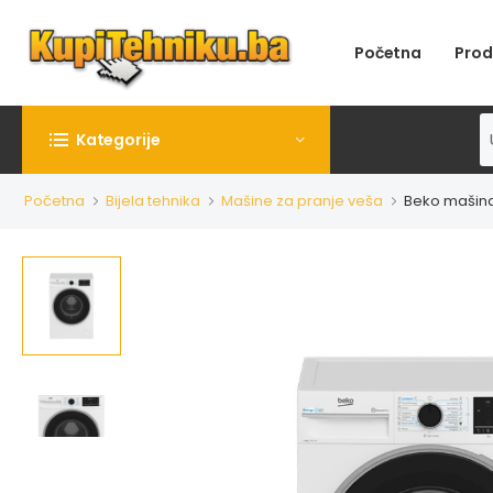
Početna
Prod
Kategorije
Početna
Bijela tehnika
Mašine za pranje veša
Beko mašin