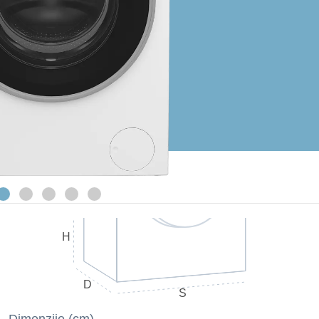
H
D
S