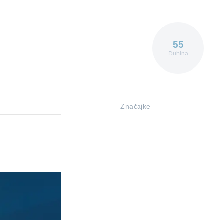
55
Dubina
Značajke