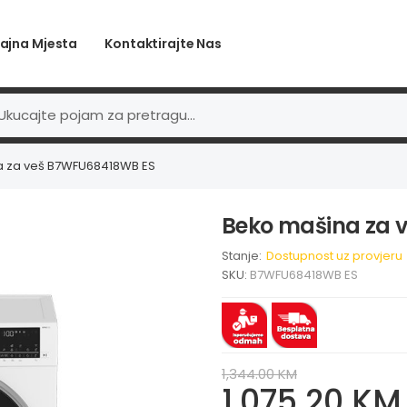
ajna Mjesta
Kontaktirajte Nas
a za veš B7WFU68418WB ES
Beko mašina za 
Stanje:
Dostupnost uz provjeru
SKU:
B7WFU68418WB ES
1,344.00 KM
1,075.20 KM