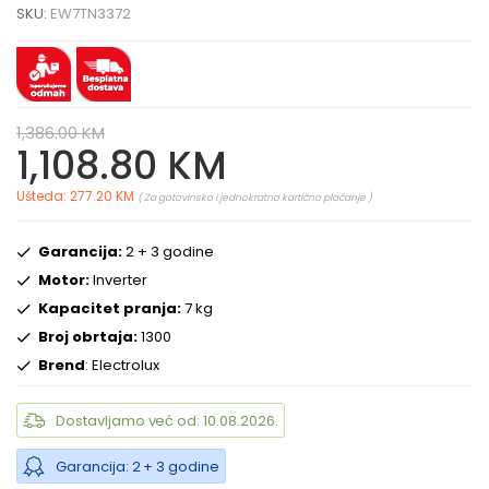
SKU:
EW7TN3372
1,386.00 KM
1,108.80 KM
Ušteda: 277.20 KM
( Za gotovinsko i jednokratno kartično plaćanje )
Garancija:
2 + 3 godine
Motor:
Inverter
Kapacitet pranja:
7 kg
Broj obrtaja:
1300
Brend
: Electrolux
Dostavljamo već od: 10.08.2026.
Garancija: 2 + 3 godine