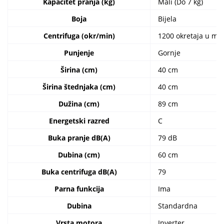
Kapacitet pranja (kg)
Mali (Do 7 kg)
Boja
Bijela
Centrifuga (okr/min)
1200 okretaja u min
Punjenje
Gornje
Širina (cm)
40 cm
Širina štednjaka (cm)
40 cm
Dužina (cm)
89 cm
Energetski razred
C
Buka pranje dB(A)
79 dB
Dubina (cm)
60 cm
Buka centrifuga dB(A)
79
Parna funkcija
Ima
Dubina
Standardna
Vrsta motora
Inverter