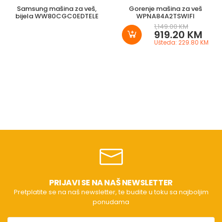
Samsung mašina za veš,
Gorenje mašina za veš
bijela WW80CGC0EDTELE
WPNA84A2TSWIFI
1,149.00 KM
919.20 KM
Ušteda: 229.80 KM
PRIJAVI SE NA NAŠ NEWSLETTER
Pretplatite se na naš newsletter, te budite u toku sa najboljim
ponudama