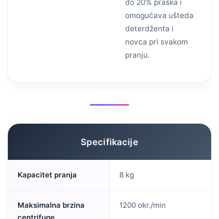
do 20% praška i
omogućava ušteda
deterdženta i
novca pri svakom
pranju.
Specifikacije
Kapacitet pranja
8 kg
Maksimalna brzina
1200 okr./min
centrifuge