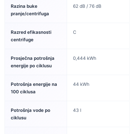
Razina buke
62 dB / 76 dB
pranje/centrifuga
Razred efikasnosti
C
centrifuge
Prosječna potrošnja
0,444 kWh
energije po ciklusu
Potrošnja energije na
44 kWh
100 ciklusa
Potrošnja vode po
43 l
ciklusu