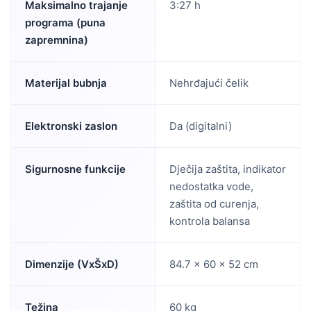
Maksimalno trajanje
3:27 h
programa (puna
zapremnina)
Materijal bubnja
Nehrđajući čelik
Elektronski zaslon
Da (digitalni)
Sigurnosne funkcije
Dječija zaštita, indikator
nedostatka vode,
zaštita od curenja,
kontrola balansa
Dimenzije (VxŠxD)
84.7 × 60 × 52 cm
Težina
60 kg