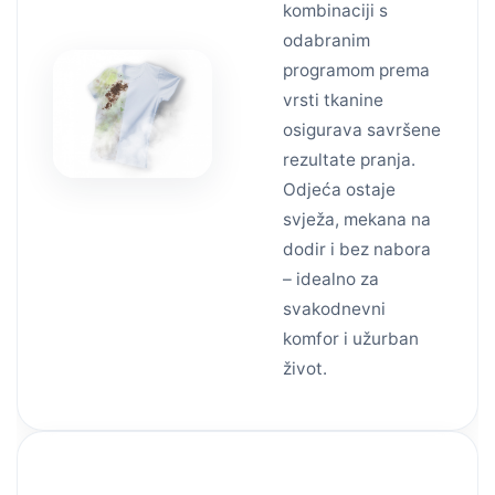
kombinaciji s
odabranim
programom prema
vrsti tkanine
osigurava savršene
rezultate pranja.
Odjeća ostaje
svježa, mekana na
dodir i bez nabora
– idealno za
svakodnevni
komfor i užurban
život.