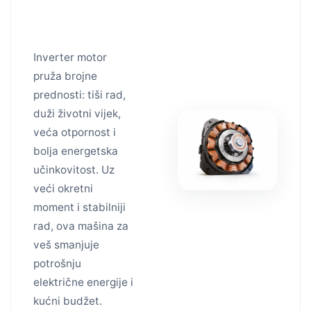
Inverter
motor
Inverter motor
pruža brojne
prednosti: tiši rad,
duži životni vijek,
veća otpornost i
bolja energetska
učinkovitost. Uz
veći okretni
moment i stabilniji
rad, ova mašina za
veš smanjuje
potrošnju
električne energije i
kućni budžet.