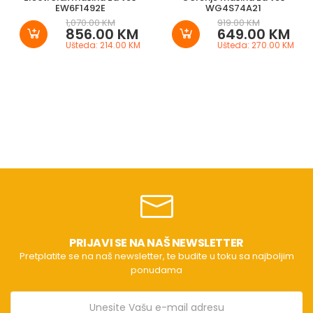
EW6F1492E
WG4S74A21
1,070.00 KM
919.00 KM
856.00 KM
649.00 KM
Ušteda: 214.00 KM
Ušteda: 270.00 KM
PRIJAVI SE NA NAŠ NEWSLETTER
Pretplatite se na naš newsletter, te budite u toku sa najboljim
ponudama