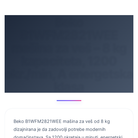
Beko
B1WFM2821WEE
mašina za veš – 8 kg
kapaciteta, 1200
okr./min, A energetska
klasa
Beko B1WFM2821WEE mašina za veš od 8 kg
dizajnirana je da zadovolji potrebe modernih
domaćinstava. Sa 1200 okretaja u minuti, energetski