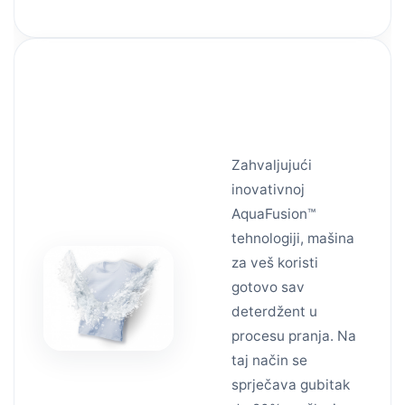
AquaFusion
tehnologija
Zahvaljujući
inovativnoj
AquaFusion™
tehnologiji, mašina
za veš koristi
gotovo sav
deterdžent u
procesu pranja. Na
taj način se
sprječava gubitak