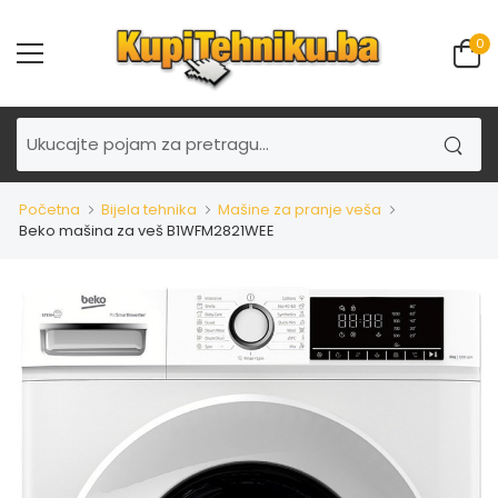
0
Početna
Bijela tehnika
Mašine za pranje veša
Beko mašina za veš B1WFM2821WEE