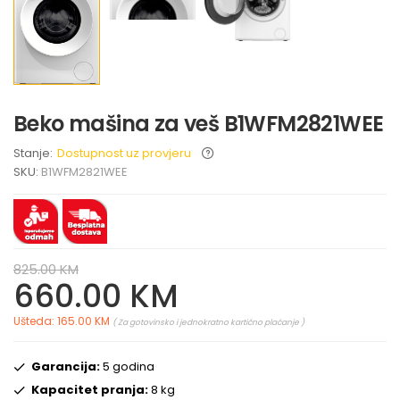
Beko mašina za veš B1WFM2821WEE
Stanje:
Dostupnost uz provjeru
SKU:
B1WFM2821WEE
825.00 KM
660.00 KM
Ušteda: 165.00 KM
( Za gotovinsko i jednokratno kartično plaćanje )
Garancija:
5 godina
Kapacitet pranja:
8 kg