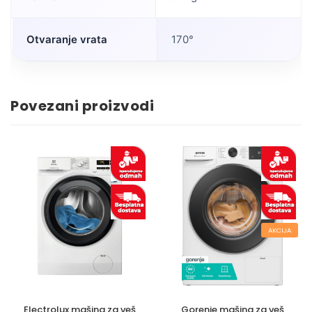
Otvaranje vrata
170°
Povezani proizvodi
AKCIJA
Electrolux mašina za veš
Gorenje mašina za veš