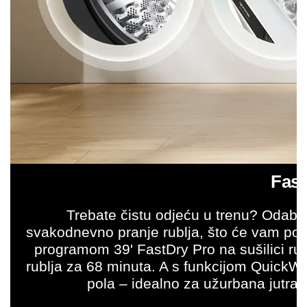
Fas
Trebate čistu odjeću u trenu? Odabe
svakodnevno pranje rublja, što će vam pom
programom 39' FastDry Pro na sušilici rub
rublja za 68 minuta. A s funkcijom QuickW
pola – idealno za užurbana jutra, 