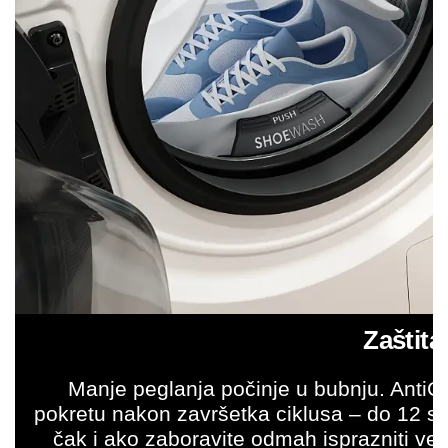
Zaštita
Manje peglanja počinje u bubnju. AntiC
pokretu nakon završetka ciklusa – do 12 sat
čak i ako zaboravite odmah isprazniti veš