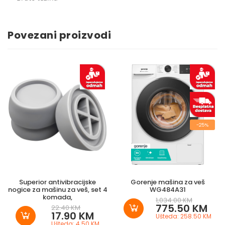
Povezani proizvodi
-25%
Superior antivibracijske
Gorenje mašina za veš
nogice za mašinu za veš, set 4
WG484A31
komada,
1,034.00 KM
775.50 KM
22.40 KM
17.90 KM
Ušteda: 258.50 KM
Ušteda: 4.50 KM