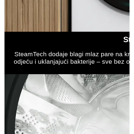
St
SteamTech dodaje blagi mlaz pare na kraj
odjeću i uklanjajući bakterije – sve bez 