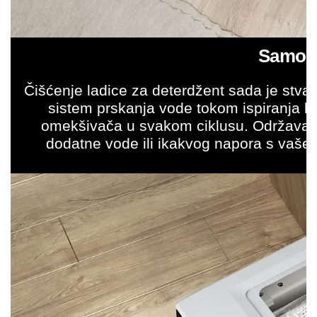
Samoči
Čišćenje ladice za deterdžent sada je stvar
sistem prskanja vode tokom ispiranja ka
omekšivača u svakom ciklusu. Održava va
dodatne vode ili ikakvog napora s vaše 