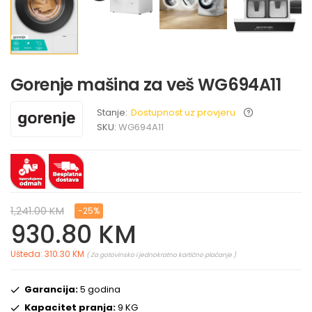
Gorenje mašina za veš WG694A11
Stanje:
Dostupnost uz provjeru
SKU:
WG694A11
1,241.00 KM
-25%
930.80 KM
Ušteda: 310.30 KM
( Za gotovinsko i jednokratno kartično plaćanje )
Garancija:
5 godina
Kapacitet pranja:
9 KG