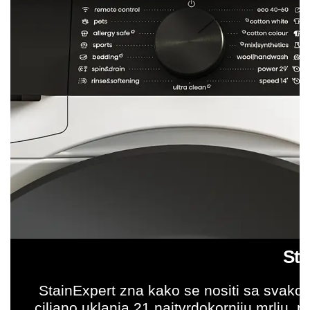
Sta
StainExpert zna kako se nositi sa svak
ciljano uklanja 21 najtvrdokorniju mrlju, 