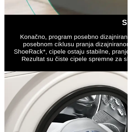
Sh
Konačno, program posebno dizajniran za
posebnom ciklusu pranja dizajniranom 
ShoeRack*, cipele ostaju stabilne, pranje
Rezultat su čiste cipele spremne za sl