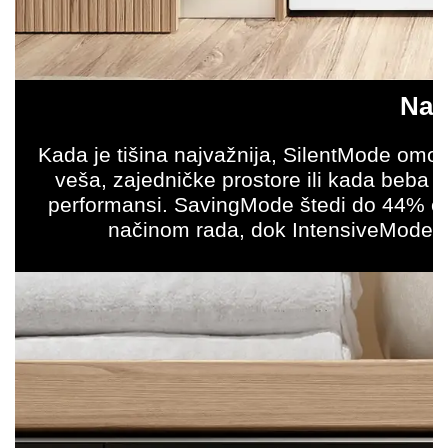
Nači
Kada je tišina najvažnija, SilentMode omog
veša, zajedničke prostore ili kada beba
performansi. SavingMode štedi do 44% en
načinom rada, dok IntensiveMode d