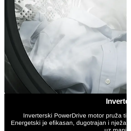
Inverte
Inverterski PowerDrive motor pruža ti
Energetski je efikasan, dugotrajan i nježan
uz manje 