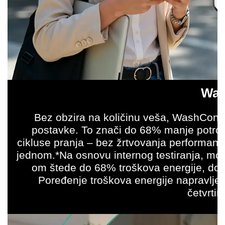
Was
Bez obzira na količinu veša, WashContr
postavke. To znači do 68% manje potroš
cikluse pranja – bez žrtvovanja performansi
jednom.*Na osnovu internog testiranja, mode
om štede do 68% troškova energije, do
Poređenje troškova energije napravlj
četvrti