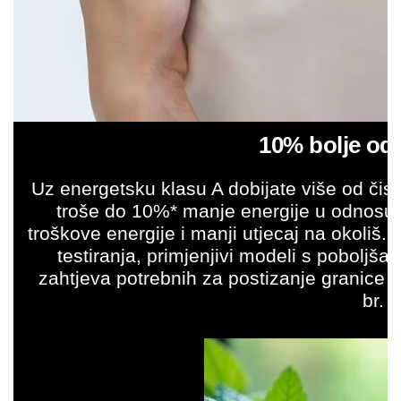
10% bolje od 
Uz energetsku klasu A dobijate više od čist
troše do 10%* manje energije u odnosu n
troškove energije i manji utjecaj na okoliš. 
testiranja, primjenjivi modeli s poboljš
zahtjeva potrebnih za postizanje granice 
br. 