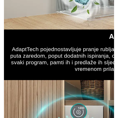
Ad
AdaptTech pojednostavljuje pranje rublja u
puta zaredom, poput dodatnih ispiranja, omi
svaki program, pamti ih i predlaže ih sljed
vremenom prilag