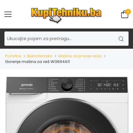
0
Početna
Bijela tehnika
Mašine za pranje veša
Gorenje mašina za veš WG694A11