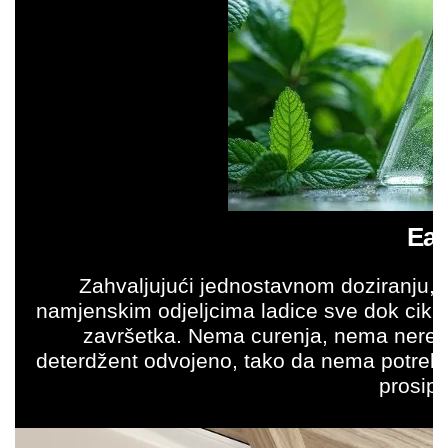
Ea
Zahvaljujući jednostavnom doziranju, t
namjenskim odjeljcima ladice sve dok cikl
završetka. Nema curenja, nema nereda
deterdžent odvojeno, tako da nema potrebe
prosipa