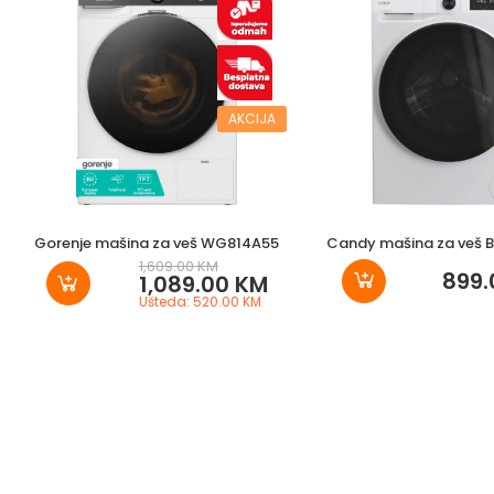
AKCIJA
Gorenje mašina za veš WG814A55
Candy mašina za veš B
1,609.00 KM
899.
1,089.00 KM
Ušteda: 520.00 KM