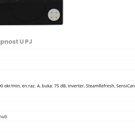
pnost U PJ
400 okr/min, en.raz. A, buka: 75 dB, Inverter, SteamRefresh, SensiC
nuti