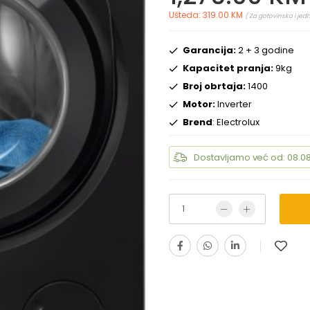
Ušteda: 319.00 KM
( Za gotovinsko i jed
Garancija:
2 + 3 godine
Kapacitet pranja:
9kg
Broj obrtaja:
1400
Motor:
Inverter
Brend
: Electrolux
Dostavljamo već od: 08.08