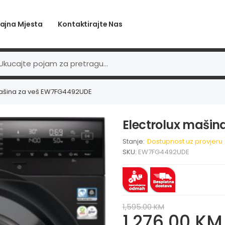
ajna Mjesta
Kontaktirajte Nas
mašina za veš EW7FG4492UDE
Electrolux maši
Stanje:
Dostupnost uz provjeru
SKU:
EW7FG4492UDE
1,595.00 KM
1,276.00 KM