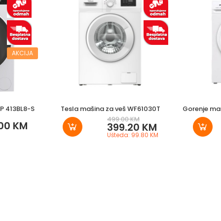
AKCIJA
P 413BL8-S
Tesla mašina za veš WF61030T
Gorenje ma
499.00 KM
00 KM
399.20 KM
Ušteda: 99.80 KM