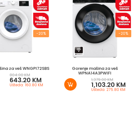
-20%
-20%
šina za veš WNGPI72SBS
Gorenje mašina za veš
WPNA14A3PWIFI
804.00 KM
643.20 KM
1,379.00 KM
1,103.20 KM
Ušteda: 160.80 KM
Ušteda: 275.80 KM