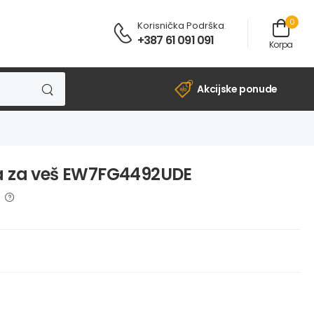
0
Korisnička Podrška
:
+387 61 091 091
Korpa
Akcijske ponude
na za veš EW7FG4492UDE