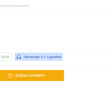
nokratno kartično plaćanje )
.2026.
Garancija: 2 + 3 godine
DODAJ U KORPU