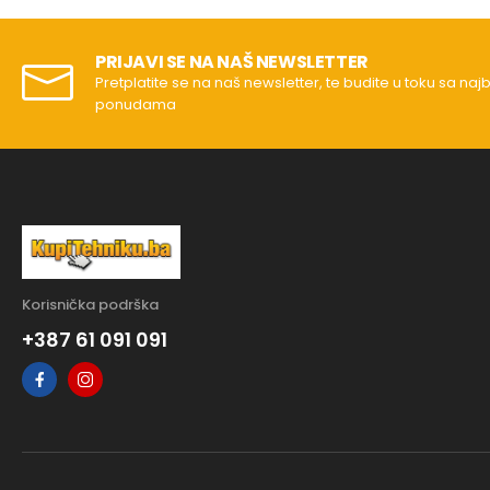
PRIJAVI SE NA NAŠ NEWSLETTER
Pretplatite se na naš newsletter, te budite u toku sa naj
ponudama
Korisnička podrška
+387 61 091 091