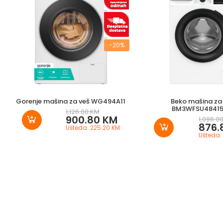
-20%
Gorenje mašina za veš WG494A11
Beko mašina za
BM3WFSU4841
1,126.00 KM
900.80 KM
1,096.0
876.
Ušteda: 225.20 KM
Ušteda: