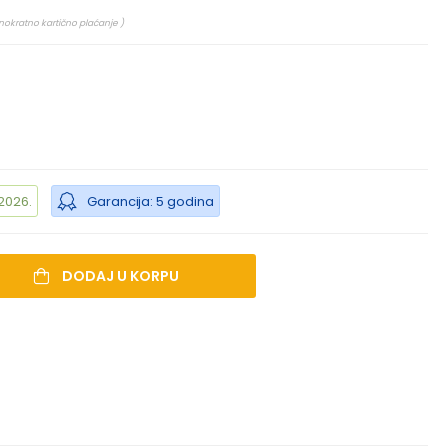
dnokratno kartično plaćanje )
2026.
Garancija: 5 godina
DODAJ U KORPU