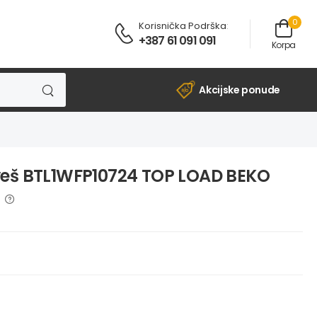
0
Korisnička Podrška
:
+387 61 091 091
Korpa
Akcijske ponude
veš BTL1WFP10724 TOP LOAD BEKO