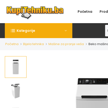
Početna
Prod
Kategorije
Početna
Bijela tehnika
Mašine za pranje veša
Beko mašina