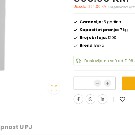
Ušteda: 224.00 KM
( Za gotovinsko i je
Garancija:
5 godina
Kapacitet pranja:
7 kg
Broj obrtaja:
1200
Brend
: Beko
Dostavljamo već od: 11.08.
pnost U PJ