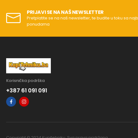
PRIJAVI SE NA NAŠ NEWSLETTER
Pretplatite se na naš newsletter, te budite u toku sa naj
ponudama
Korisnička podrška
+387 61 091 091
Copyright © 2024 Kupitehniku. Sva prava pridržana.