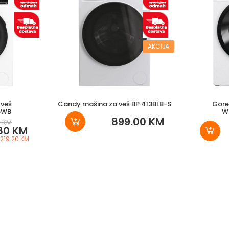
AKCIJA
 veš
Candy mašina za veš BP 413BL8-S
Gore
5WB
W
899.00 KM
0 KM
80 KM
 219.20 KM