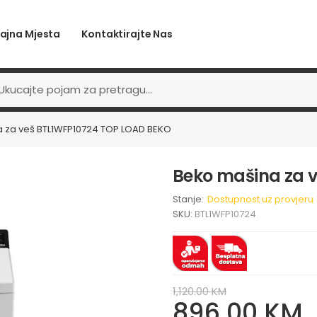
ajna Mjesta
Kontaktirajte Nas
 za veš BTL1WFP10724 TOP LOAD BEKO
Beko mašina za 
Stanje:
Dostupnost uz provjeru
SKU:
BTL1WFP10724
1,120.00 KM
896.00 KM