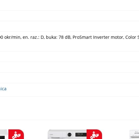
00 okr/min, en. raz.: D, buka: 78 dB, ProSmart Inverter motor, Color
ica