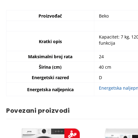
Proizvođač
Beko
Kapacitet: 7 kg, 12
Kratki opis
funkcija
Maksimalni broj rata
24
Širina (cm)
40 cm
Energetski razred
D
Energetska naljepn
Energetska naljepnica
Povezani proizvodi