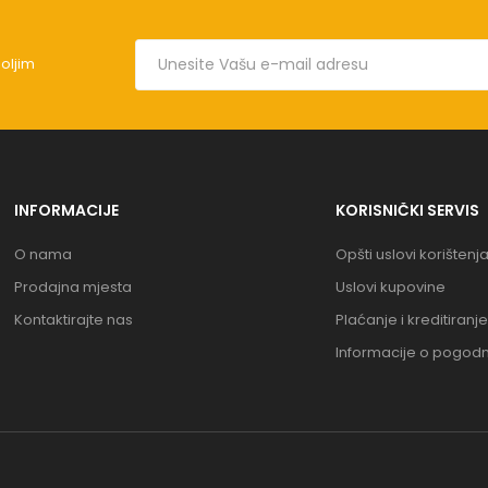
boljim
INFORMACIJE
KORISNIČKI SERVIS
O nama
Opšti uslovi korištenj
Prodajna mjesta
Uslovi kupovine
Kontaktirajte nas
Plaćanje i kreditiranje
Informacije o pogod