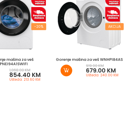
-20%
AKCIJA
nje mašina za veš
Gorenje mašina za veš WNHPI84AS
PNEI94A1SWIFI
919.00 KM
679.00 KM
1,068.00 KM
854.40 KM
Ušteda: 240.00 KM
Ušteda: 213.60 KM