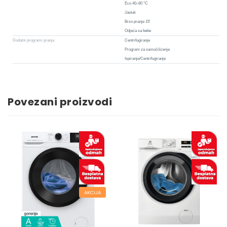
Eco 40–60 °C
Jastuk
Brzo pranje 15'
Odjeća za bebe
Dodatni programi pranja
Centrifugiranje
Program za samočišćenje
Ispiranje/Centrifugiranje
Povezani proizvodi
AKCIJA