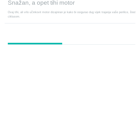
Snažan, a opet tihi motor
Ovaj tihi, ali vrlo učinkovit motor dizajniran je kako bi osigurao dug vijek trajanja vaše perilice, štedeć
ciklusom.