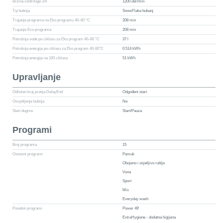
Brzina centrifuge 1/4
1200 obr/min
Tip bubnja
SnowFlake bubanj
Trajanje programa na Eko programu 40–60 °C
208 min
Trajanje Eco programa
208 min
Potrošnja vode po ciklusu za Eko program 40–60 °C
37 l
Potrošnja energije po ciklusu za Eko program 40-60°C
0.514 kWh
Potrošnja energije na 100 ciklusa
51 kWh
Upravljanje
Odložen kraj pranja DelayEnd
Odgođeni start
Osvjetljenje bubnja
Ne
Start dugme
Start/Pauza
Programi
Broj programa
15
Osnovni programi
Pamuk
Obojeno i osjetljivo rublje
Vuna
Sport
Mix
Everyday wash
Posebni programi
Power 49'
ExtraHygiene - dodatna higijena