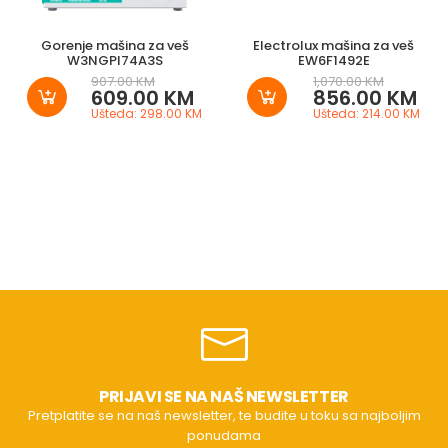
Gorenje mašina za veš
Electrolux mašina za veš
W3NGPI74A3S
EW6F1492E
907.00 KM
1,070.00 KM
609.00 KM
856.00 KM
Ušteda: 298.00 KM
Ušteda: 214.00 KM
PRIJAVI SE NA NAŠ NEWSLETTER
Pretplatite se na naš newsletter, te budite u toku sa najboljim
ponudama