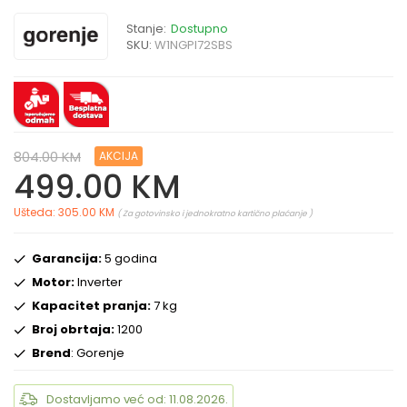
Stanje:
Dostupno
SKU:
W1NGPI72SBS
804.00 KM
AKCIJA
499.00 KM
Ušteda: 305.00 KM
( Za gotovinsko i jednokratno kartično plaćanje )
Garancija:
5 godina
Motor:
Inverter
Kapacitet pranja:
7 kg
Broj obrtaja:
1200
Brend
: Gorenje
Dostavljamo već od: 11.08.2026.