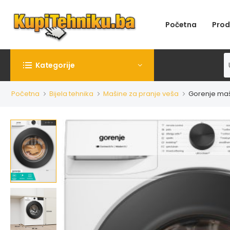
Početna
Prod
Kategorije
Početna
Bijela tehnika
Mašine za pranje veša
Gorenje maš