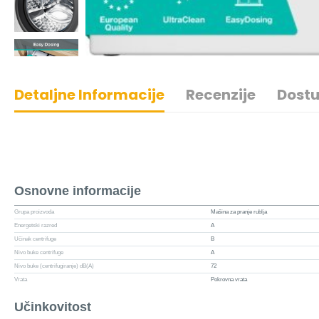
Detaljne Informacije
Recenzije
Dostu
Osnovne informacije
Grupa proizvoda
Mašina za pranje rublja
Energetski razred
A
Učinak centrifuge
B
Nivo buke centrifuge
A
Nivo buke (centrifugiranje) dB(A)
72
Vrata
Pokrovna vrata
Učinkovitost