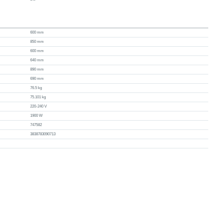
600 mm
850 mm
600 mm
640 mm
890 mm
690 mm
76.5 kg
75.101 kg
220-240 V
1900 W
747582
3838783090713