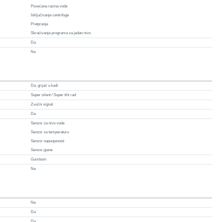
Povećana razina vode
Isključivanje centrifuge
Pretpranje
Skraćivanje programa za jedan nivo
Da
Ne
Da, grijač u kadi
Super silent / Super tihi rad
Zvučni signal
Da
Senzor za nivo vode
Senzor za temperaturu
Senzor napunjenosti
Senzor pjene
Gumbom
Ne
Ne
Da
Da