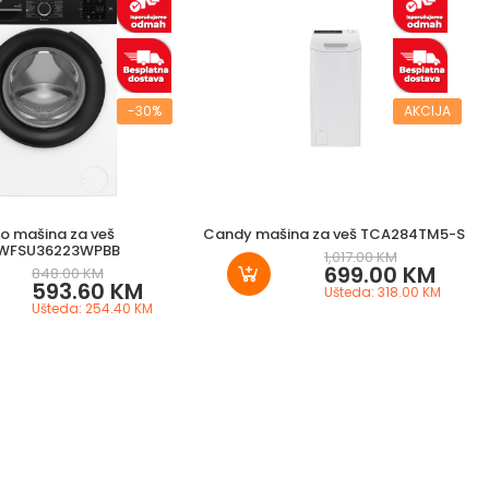
-30%
AKCIJA
o mašina za veš
Candy mašina za veš TCA284TM5-S
WFSU36223WPBB
1,017.00 KM
699.00 KM
848.00 KM
593.60 KM
Ušteda: 318.00 KM
Ušteda: 254.40 KM