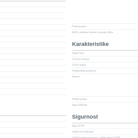
Funkcija pare
AirDry sušenje mašine za pranje rublja
Karakteristike
SteamTech
Zvučna izolacija
Zvučni signal
Nadogradnja programa
Senzori
Hladno pranje
Aqua JetWash
Sigurnost
Aqua STOP
Zaštita od izlijevanja
Zaključavanje programa - zaštita djece (CDP)