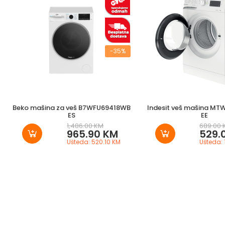
-35%
Beko mašina za veš B7WFU69418WB
Indesit veš mašina MT
ES
EE
1,486.00 KM
689.00 
965.90 KM
529.
Ušteda: 520.10 KM
Ušteda: