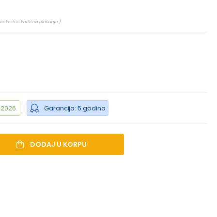
dnokratno kartično plaćanje )
.2026.
Garancija: 5 godina
DODAJ U KORPU