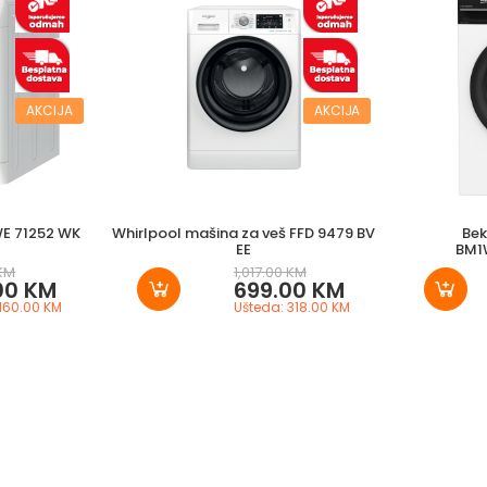
AKCIJA
AKCIJA
WE 71252 WK
Whirlpool mašina za veš FFD 9479 BV
Bek
EE
BM1
KM
1,017.00 KM
00 KM
699.00 KM
 160.00 KM
Ušteda: 318.00 KM