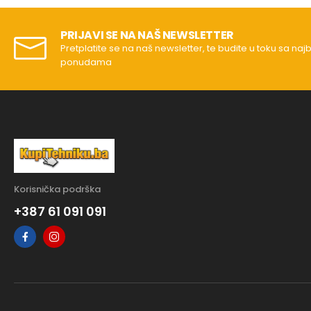
PRIJAVI SE NA NAŠ NEWSLETTER
Pretplatite se na naš newsletter, te budite u toku sa naj
ponudama
Korisnička podrška
+387 61 091 091