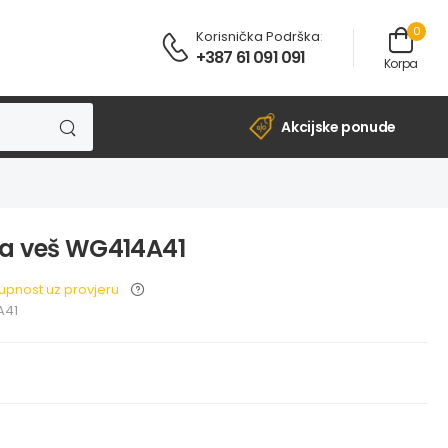
0
Korisnička Podrška
:
+387 61 091 091
Korpa
Akcijske ponude
za veš WG414A41
upnost uz provjeru
A41