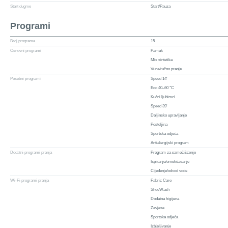
Start dugme
Start/Pauza
Programi
Broj programa
15
Osnovni programi
Pamuk
Mix sintetika
Vuna/ručno pranje
Posebni programi
Speed 14'
Eco 40–60 °C
Kućni ljubimci
Speed 39'
Daljinsko upravljanje
Posteljina
Sportska odjeća
Antialergijski program
Dodatni programi pranja
Program za samočišćenje
Ispiranje/omekšavanje
Cijeđenje/odvod vode
Wi-Fi programi pranja
Fabric Care
ShoeWash
Dodatna higijena
Zavjese
Sportska odjeća
Izbjeljivanje