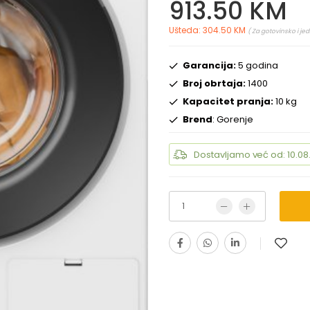
913.50 KM
Ušteda: 304.50 KM
( Za gotovinsko i je
Garancija:
5 godina
Broj obrtaja:
1400
Kapacitet pranja:
10 kg
Brend
: Gorenje
Dostavljamo već od: 10.08