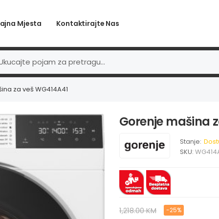
ajna Mjesta
Kontaktirajte Nas
ina za veš WG414A41
Gorenje mašina 
Stanje:
Dost
SKU:
WG414
1,218.00 KM
-25%