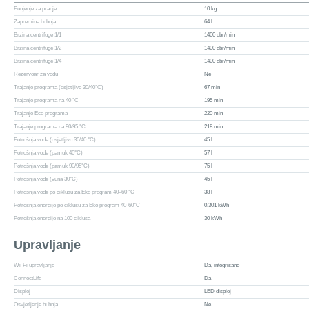
Punjenje za pranje
10 kg
Zapremina bubnja
64 l
Brzina centrifuge 1/1
1400 obr/min
Brzina centrifuge 1/2
1400 obr/min
Brzina centrifuge 1/4
1400 obr/min
Rezervoar za vodu
Ne
Trajanje programa (osjetljivo 30/40°C)
67 min
Trajanje programa na 40 °C
195 min
Trajanje Eco programa
220 min
Trajanje programa na 90/95 °C
218 min
Potrošnja vode (osjetljivo 30/40 °C)
45 l
Potrošnja vode (pamuk 40°C)
57 l
Potrošnja vode (pamuk 90/95°C)
75 l
Potrošnja vode (vuna 30°C)
45 l
Potrošnja vode po ciklusu za Eko program 40–60 °C
38 l
Potrošnja energije po ciklusu za Eko program 40-60°C
0.301 kWh
Potrošnja energije na 100 ciklusa
30 kWh
Upravljanje
Wi-Fi upravljanje
Da, integrisano
ConnectLife
Da
Displej
LED displej
Osvjetljenje bubnja
Ne