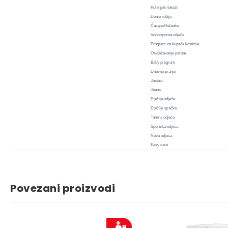
Kuhinjski tekstil
Donje rublje
Čarape/Helanke
Vodootporna odjeća
Program za kupaće kostime
Osvježavanje parom
Baby program
Dnevno pranje
Jastuci
Jeans
Dječija odjeća
Dječije igračke
Tamna odjeća
Sportska odjeća
Nova odjeća
Easy care
Povezani proizvodi