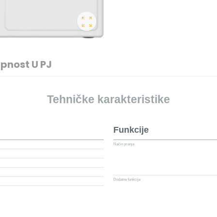
pnost U PJ
Tehničke karakteristike
Funkcije
Način pranja
Dodatne funkcije