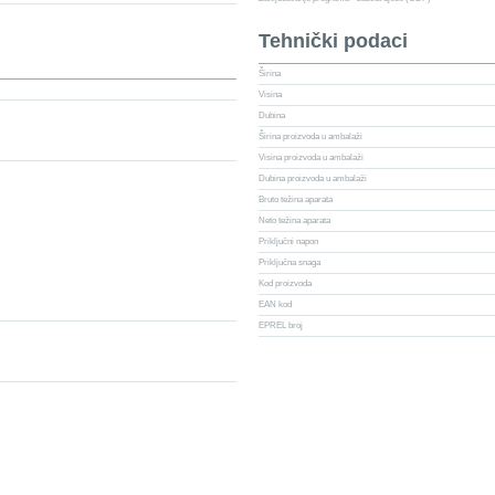
Tehnički podaci
Širina
Visina
Dubina
Širina proizvoda u ambalaži
Visina proizvoda u ambalaži
Dubina proizvoda u ambalaži
Bruto težina aparata
Neto težina aparata
Priključni napon
Priključna snaga
Kod proizvoda
EAN kod
EPREL broj