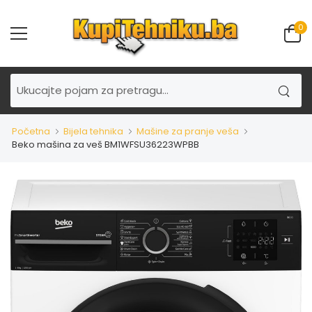
0
Početna
Bijela tehnika
Mašine za pranje veša
Beko mašina za veš BM1WFSU36223WPBB