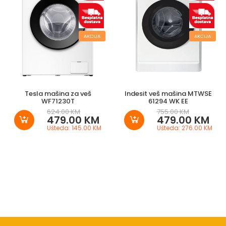
AKCIJA
AKCIJA
Tesla mašina za veš
Indesit veš mašina MTWSE
WF71230T
61294 WK EE
624.00 KM
755.00 KM
479.00 KM
479.00 KM
Ušteda: 145.00 KM
Ušteda: 276.00 KM