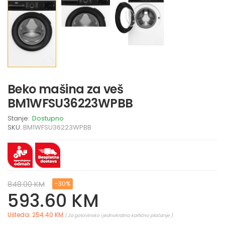
Beko mašina za veš
BM1WFSU36223WPBB
Stanje:
Dostupno
SKU:
BM1WFSU36223WPBB
848.00 KM
-30%
593.60 KM
Ušteda: 254.40 KM
( Za gotovinsko i jednokratno kartično plaćanje )