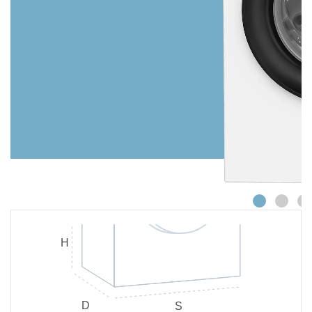
H
D
S