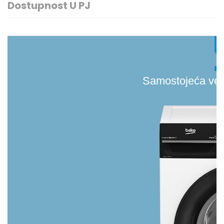
Dostupnost U PJ
Samostojeća veš