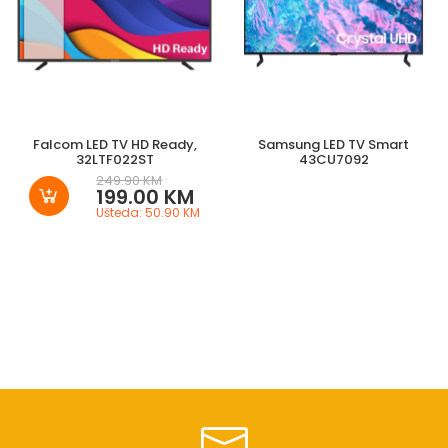
Falcom LED TV HD Ready,
Samsung LED TV Smart
32LTF022ST
43CU7092
249.90 KM
199.00 KM
Ušteda: 50.90 KM