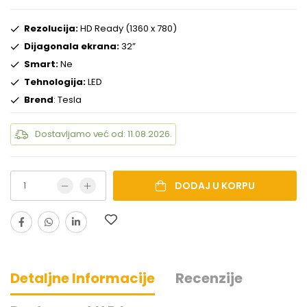
Rezolucija:
HD Ready (1360 x 780)
Dijagonala ekrana:
32”
Smart:
Ne
Tehnologija:
LED
Brend
: Tesla
Dostavljamo već od: 11.08.2026.
DODAJ U KORPU
Detaljne Informacije
Recenzije