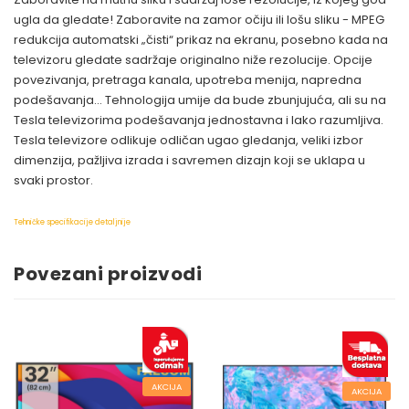
ugla da gledate! Zaboravite na zamor očiju ili lošu sliku - MPEG
redukcija automatski „čisti“ prikaz na ekranu, posebno kada na
televizoru gledate sadržaje originalno niže rezolucije. Opcije
povezivanja, pretraga kanala, upotreba menija, napredna
podešavanja... Tehnologija umije da bude zbunjujuća, ali su na
Tesla televizorima podešavanja jednostavna i lako razumljiva.
Tesla televizore odlikuje odličan ugao gledanja, veliki izbor
dimenzija, pažljiva izrada i savremen dizajn koji se uklapa u
svaki prostor.
Tehničke specifikacije detaljnije
Povezani proizvodi
AKCIJA
AKCIJA