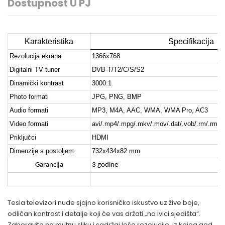
Dostupnost U PJ
Karakteristika
Specifikacija
Rezolucija ekrana
1366x768
Digitalni TV tuner
DVB-T/T2/C/S/S2
Dinamički kontrast
3000:1
Photo formati
JPG, PNG, BMP
Audio formati
MP3, M4A, AAC, WMA, WMA Pro, AC3
Video formati
avi/.mp4/.mpg/.mkv/.mov/.dat/.vob/.rm/.rmvb/
Priključci
HDMI
Dimenzije s postoljem
732x434x82 mm
Garancija
3 godine
Tesla televizori nude sjajno korisničko iskustvo uz žive boje,
odličan kontrast i detalje koji će vas držati „na ivici sjedišta“.
Zaboravite na mutnu sliku i sadržaj loše rezolucije, iz kojeg god