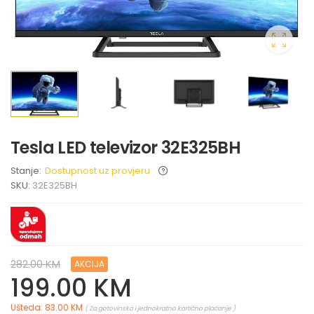
Tesla LED televizor 32E325BH
Stanje:
Dostupnost uz provjeru
SKU:
32E325BH
282.00 KM
AKCIJA
199.00 KM
Ušteda: 83.00 KM
( Za gotovinsko i jednokratno kartično plaćanje )