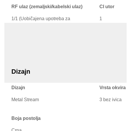
RF ulaz (zemaljski/kabelski ulaz)
CI utor
1/1 (Uobičajena upotreba za
1
zemaljski signal)/1
Dizajn
Dizajn
Vrsta okvira
Metal Stream
3 bez ivica
Boja postolja
Crna