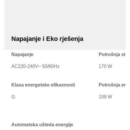
(Rusija), slovački (Slovačka),
španski (Španija), švedski
(Švedska)
Napajanje i Eko rješenja
Napajanje
Potrošnja str
AC220-240V~ 50/60Hz
170 W
Klasa energetske efikasnosti
Potrošnja ener
G
109 W
Automatska ušteda energije