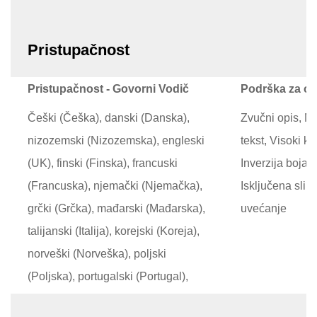
Pristupačnost
Pristupačnost - Govorni Vodič
Podrška za osl
Češki (Češka), danski (Danska),
Zvučni opis, Me
nizozemski (Nizozemska), engleski
tekst, Visoki ko
(UK), finski (Finska), francuski
Inverzija boja, 
(Francuska), njemački (Njemačka),
Isključena slik
grčki (Grčka), mađarski (Mađarska),
uvećanje
talijanski (Italija), korejski (Koreja),
norveški (Norveška), poljski
(Poljska), portugalski (Portugal),
rumunski (Rumunija), ruski