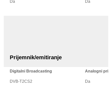
Da
Da
Prijemnik/emitiranje
Digitalni Broadcasting
Analogni prij
DVB-T2CS2
Da