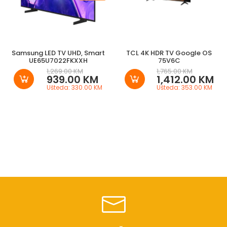
Samsung LED TV UHD, Smart
TCL 4K HDR TV Google OS
UE65U7022FKXXH
75V6C
1,269.00 KM
1,765.00 KM
939.00 KM
1,412.00 KM
Ušteda: 330.00 KM
Ušteda: 353.00 KM