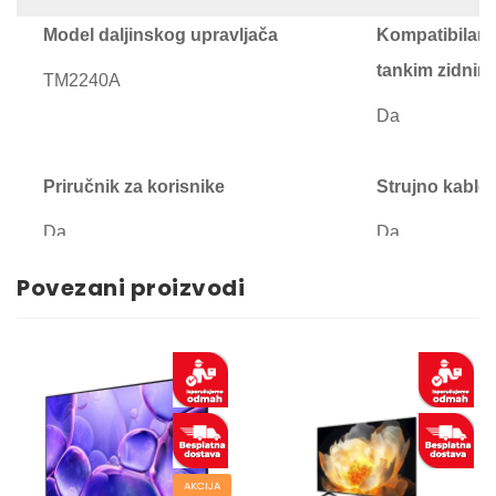
Model daljinskog upravljača
Kompatibilan 
tankim zidnim
TM2240A
Da
Priručnik za korisnike
Strujno kablo
Da
Da
Povezani proizvodi
AKCIJA