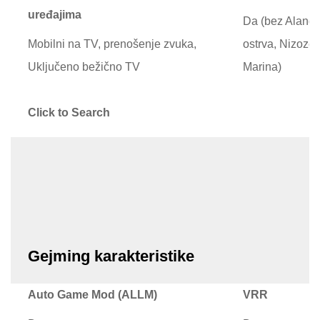
uređajima
Da (bez Alands
Mobilni na TV, prenošenje zvuka,
ostrva, Nizoze
Uključeno bežično TV
Marina)
Click to Search
Da (DE, GB, FR, ES, IT)
Gejming karakteristike
Auto Game Mod (ALLM)
VRR