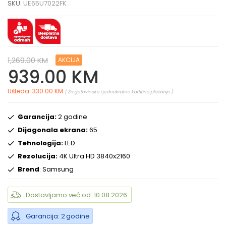
SKU:
UE65U7022FK
1,269.00 KM
AKCIJA
939.00 KM
Ušteda: 330.00 KM
( Za gotovinsko i jednokratno kartično plaćanje )
Garancija:
2 godine
Dijagonala ekrana:
65
Tehnologija:
LED
Rezolucija:
4K Ultra HD 3840x2160
Brend
: Samsung
Dostavljamo već od: 10.08.2026.
Garancija: 2 godine