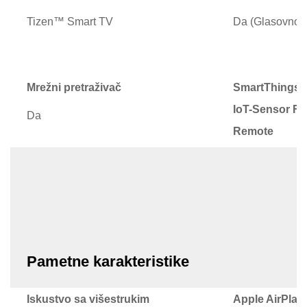
Tizen™ Smart TV
Da (Glasovno 
Mrežni pretraživač
SmartThings H
IoT-Sensor Fun
Da
Remote
Da
Pametne karakteristike
Iskustvo sa višestrukim
Apple AirPlay