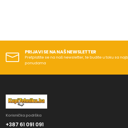
PRIJAVI SE NA NAŠ NEWSLETTER
Pretplatite se na naš newsletter, te budite u toku sa naj
ponudama
Korisnička podrška
+387 61 091 091