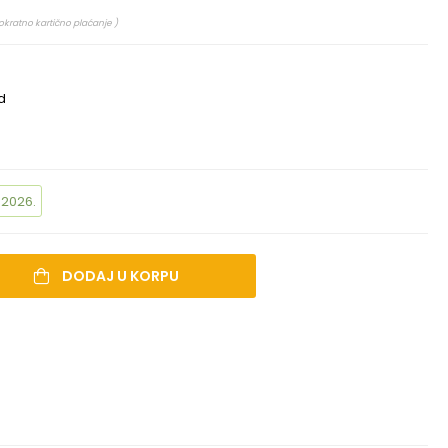
okratno kartično plaćanje )
d
.2026.
DODAJ U KORPU