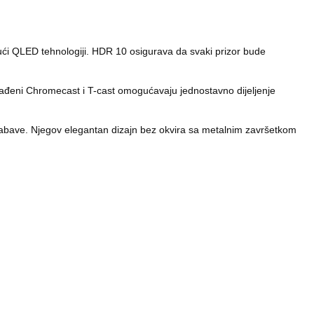
ući QLED tehnologiji. HDR 10 osigurava da svaki prizor bude
građeni Chromecast i T-cast omogućavaju jednostavno dijeljenje
zabave. Njegov elegantan dizajn bez okvira sa metalnim završetkom