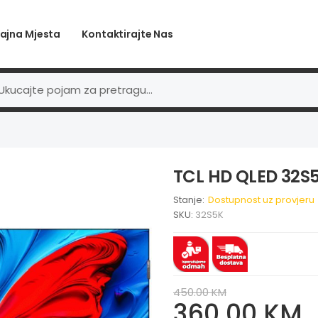
ajna Mjesta
Kontaktirajte Nas
TCL HD QLED 32S
Stanje:
Dostupnost uz provjeru
SKU:
32S5K
450.00 KM
360.00 KM