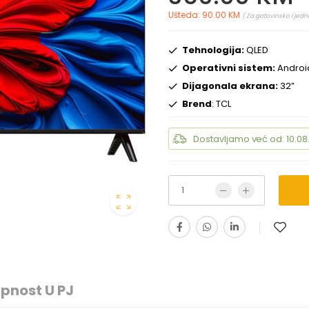
Ušteda: 90.00 KM
( Za gotovinsko i jedn
Tehnologija:
QLED
Operativni sistem:
Androi
Dijagonala ekrana:
32”
Brend
: TCL
Dostavljamo već od: 10.08
pnost U PJ