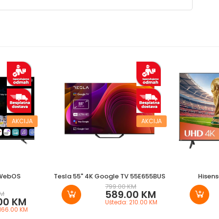
AKCIJA
AKCIJA
 WebOS
Tesla 55" 4K Google TV 55E655BUS
Hisens
799.00 KM
589.00 KM
KM
00 KM
Ušteda: 210.00 KM
 166.00 KM