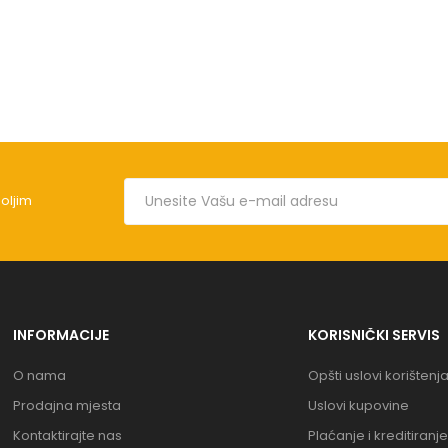
boljim
INFORMACIJE
KORISNIČKI SERVIS
O nama
Opšti uslovi korištenj
Prodajna mjesta
Uslovi kupovine
Kontaktirajte nas
Plaćanje i kreditiranje