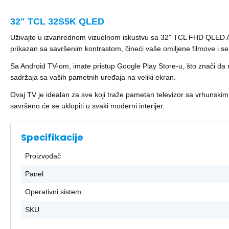
32" TCL 32S5K QLED
Uživajte u izvanrednom vizuelnom iskustvu sa 32" TCL FHD QLED And
prikazan sa savršenim kontrastom, čineći vaše omiljene filmove i ser
Sa Android TV-om, imate pristup Google Play Store-u, što znači da m
sadržaja sa vaših pametnih uređaja na veliki ekran.
Ovaj TV je idealan za sve koji traže pametan televizor sa vrhunsk
savršeno će se uklopiti u svaki moderni interijer.
Specifikacije
Proizvođač
Panel
Operativni sistem
SKU