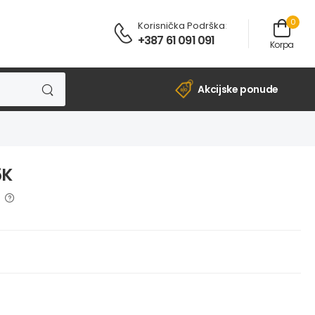
0
Korisnička Podrška
:
+387 61 091 091
Korpa
Akcijske ponude
5K