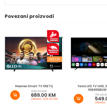
Povezani proizvodi
AKCIJA
Hisense Smart TV 55E7Q
Tesla LED TV UHD,
55E655BUW
898.00 KM
689.00 KM
715.00 
549.
Ušteda: 209.00 KM
Ušteda: