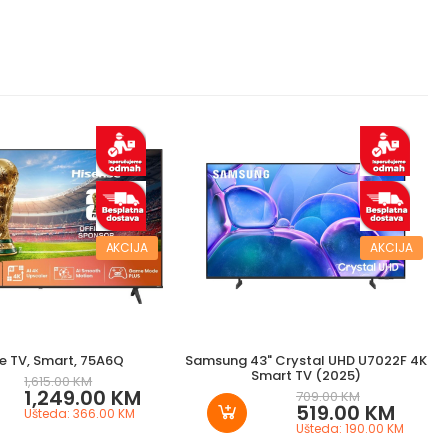
AKCIJA
AKCIJA
e TV, Smart, 75A6Q
Samsung 43" Crystal UHD U7022F 4K
Smart TV (2025)
1,615.00 KM
1,249.00 KM
709.00 KM
519.00 KM
Ušteda: 366.00 KM
Ušteda: 190.00 KM