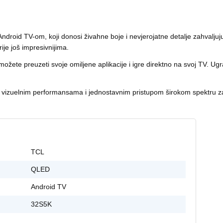
roid TV-om, koji donosi živahne boje i nevjerojatne detalje zahvaljuj
ije još impresivnijima.
ožete preuzeti svoje omiljene aplikacije i igre direktno na svoj TV. U
im vizuelnim performansama i jednostavnim pristupom širokom spektru 
TCL
QLED
Android TV
32S5K