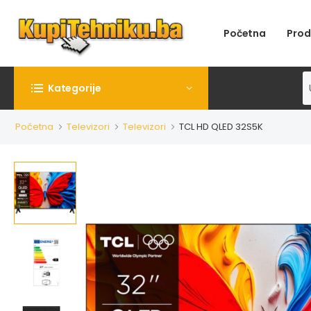
Početna
Prod
Kategorije
Početna
Televizori
Televizori
TCL HD QLED 32S5K