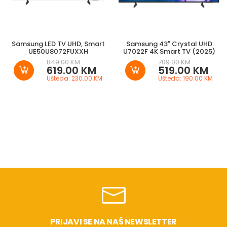
Samsung LED TV UHD, Smart
Samsung 43" Crystal UHD
UE50U8072FUXXH
U7022F 4K Smart TV (2025)
849.00 KM
709.00 KM
619.00 KM
519.00 KM
Ušteda: 230.00 KM
Ušteda: 190.00 KM
PRIJAVI SE NA NAŠ NEWSLETTER