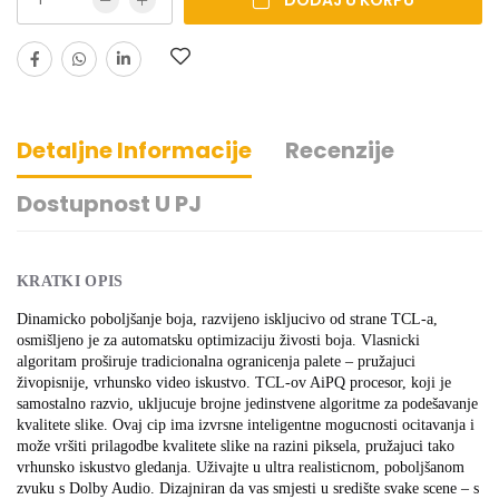
DODAJ U KORPU
Detaljne Informacije
Recenzije
Dostupnost U PJ
KRATKI OPIS
Dinamicko poboljšanje boja, razvijeno iskljucivo od strane TCL-a,
osmišljeno je za automatsku optimizaciju živosti boja. Vlasnicki
algoritam proširuje tradicionalna ogranicenja palete – pružajuci
živopisnije, vrhunsko video iskustvo. TCL-ov AiPQ procesor, koji je
samostalno razvio, ukljucuje brojne jedinstvene algoritme za podešavanje
kvalitete slike. Ovaj cip ima izvrsne inteligentne mogucnosti ocitavanja i
može vršiti prilagodbe kvalitete slike na razini piksela, pružajuci tako
vrhunsko iskustvo gledanja. Uživajte u ultra realisticnom, poboljšanom
zvuku s Dolby Audio. Dizajniran da vas smjesti u središte svake scene – s