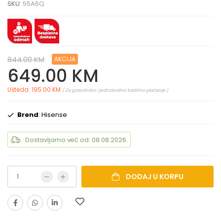
SKU:
55A6Q
844.00 KM
AKCIJA
649.00 KM
Ušteda: 195.00 KM
( Za gotovinsko i jednokratno kartično plaćanje )
Brend
: Hisense
Dostavljamo već od: 08.08.2026.
DODAJ U KORPU