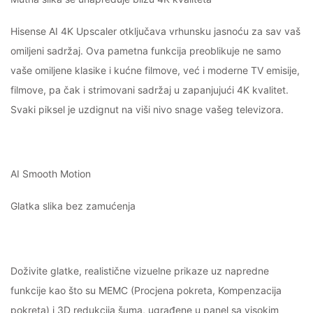
Hisense AI 4K Upscaler otključava vrhunsku jasnoću za sav vaš
omiljeni sadržaj. Ova pametna funkcija preoblikuje ne samo
vaše omiljene klasike i kućne filmove, već i moderne TV emisije,
filmove, pa čak i strimovani sadržaj u zapanjujući 4K kvalitet.
Svaki piksel je uzdignut na viši nivo snage vašeg televizora.
AI Smooth Motion
Glatka slika bez zamućenja
Doživite glatke, realistične vizuelne prikaze uz napredne
funkcije kao što su MEMC (Procjena pokreta, Kompenzacija
pokreta) i 3D redukcija šuma, ugrađene u panel sa visokim