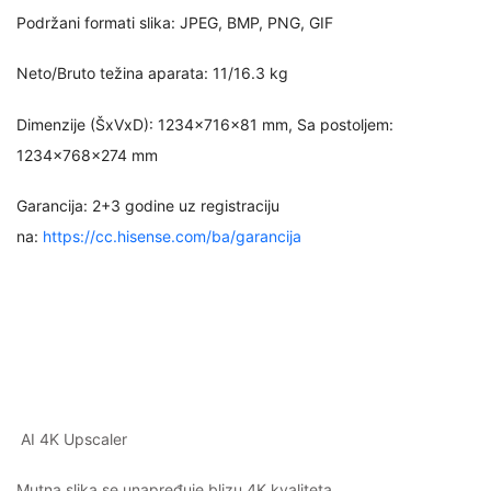
Podržani formati slika: JPEG, BMP, PNG, GIF
Neto/Bruto težina aparata: 11/16.3 kg
Dimenzije (ŠxVxD): 1234x716x81 mm, Sa postoljem:
1234x768x274 mm
Garancija: 2+3 godine uz registraciju
na:
https://cc.hisense.com/ba/garancija
AI 4K Upscaler
Mutna slika se unapređuje blizu 4K kvaliteta