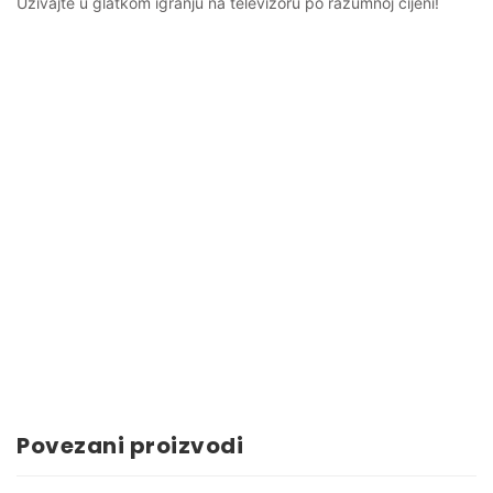
Uživajte u glatkom igranju na televizoru po razumnoj cijeni!
Povezani proizvodi