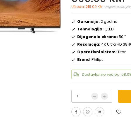
Ušteda: 216.00 KM
( Za gotovinsko i jed
Garancija:
2 godine
Tehnologija:
QLED
Dijagonala ekrana:
50 ”
Rezolucija:
4K Ultra HD 384
Operativni sistem:
Titan
Brend
: Philips
Dostavljamo već od: 08.08