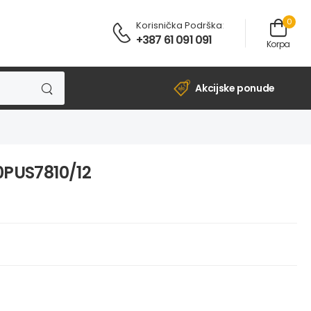
0
Korisnička Podrška
:
+387 61 091 091
Korpa
Akcijske ponude
0PUS7810/12