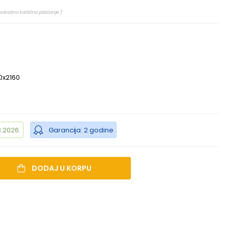
nokratno kartično plaćanje )
0x2160
.2026.
Garancija: 2 godine
DODAJ U KORPU