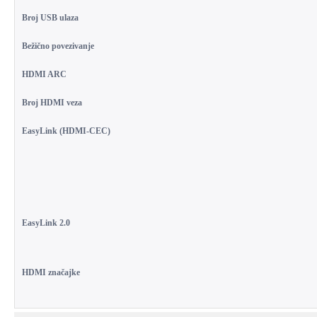
Broj USB ulaza
Bežično povezivanje
HDMI ARC
Broj HDMI veza
EasyLink (HDMI-CEC)
EasyLink 2.0
HDMI značajke