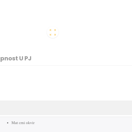
pnost U PJ
Mat crni okvir