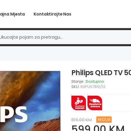
ajna Mjesta
Kontaktirajte Nas
Philips QLED TV 5
Stanje:
Dostupno
SKU:
50PUS7810/12
815.00 KM
AKCIJA
599.00 KM