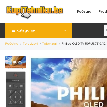
Početna
Prod
Kategorije
Početna
Televizori
Televizori
Philips QLED TV 50PUS7810/12