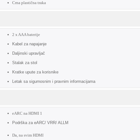
Crna plastična traka
2 x AAA baterije
Kabel za napajanje
Daljinski upravljač
Stalak za stol
Kratke upute za korisnike
Letak sa sigurnosnim i pravnim informacijama
eARC na HDMI 1
Podrška za eARC/ VRR/ ALLM
Da, na svim HDMI