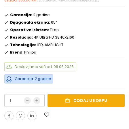
Ušteda: 350.00 KM
( Za gotovinsko i jednokratno kartično plaćanje )
Garancija:
2 godine
Dijagonala ekrana:
65”
Operativni sistem:
Titan
Rezolucija:
4K Ultra HD 3840x2160
Tehnologija:
LED, AMBILIGHT
Brend
: Philips
Dostavljamo već od: 08.08.2026.
Garancija: 2 godine
DODAJ U KORPU