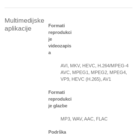
Multimedijske
Formati
aplikacije
reprodukci
je
videozapis
a
AVI, MKV, HEVC, H.264/MPEG-4
AVC, MPEG1, MPEG2, MPEG4,
VP9, HEVC (H.265), AV1
Formati
reprodukci
je glazbe
MP3, WAV, AAC, FLAC
Podrška