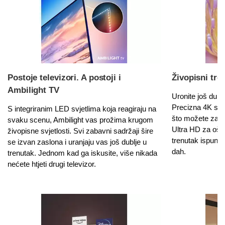
Postoje televizori. A postoji i
Živopisni tre
Ambilight TV
Uronite još dublj
Precizna 4K slik
S integriranim LED svjetlima koja reagiraju na
što možete zamis
svaku scenu, Ambilight vas prožima krugom
Ultra HD za oštri
živopisne svjetlosti. Svi zabavni sadržaji šire
trenutak ispunje
se izvan zaslona i uranjaju vas još dublje u
dah.
trenutak. Jednom kad ga iskusite, više nikada
nećete htjeti drugi televizor.