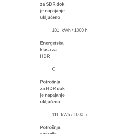
za SDR dok
je napajanje
uključeno
101 kWh / 1000 h
Energetska
klasa za
HDR
G
Potrošnja
za HDR dok
je napajanje
uključeno
111 kWh / 1000 h
Potrošnja
energije