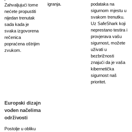
igranja.
podataka na
Zahvaljujući tome
sigurnom mjestu u
nećete propustiti
svakom trenutku.
nijedan trenutak
Uz SafeShark koji
sada kada je
neprestano testira i
svaka izgovorena
provjerava vašu
rečenica
sigurnost, možete
popraćena oštrijim
uživati u
zvukom.
bezbrižnosti
znajući da je vaša
kibernetička
sigurnost naš
prioritet.
Europski dizajn
vođen načelima
održivosti
Postolje u obliku