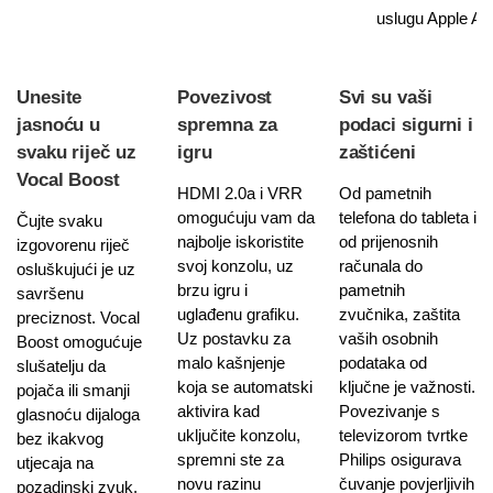
uslugu Apple Air
Unesite
Povezivost
Svi su vaši
jasnoću u
spremna za
podaci sigurni i
svaku riječ uz
igru
zaštićeni
Vocal Boost
HDMI 2.0a i VRR
Od pametnih
omogućuju vam da
telefona do tableta i
Čujte svaku
najbolje iskoristite
od prijenosnih
izgovorenu riječ
svoj konzolu, uz
računala do
osluškujući je uz
brzu igru i
pametnih
savršenu
uglađenu grafiku.
zvučnika, zaštita
preciznost. Vocal
Uz postavku za
vaših osobnih
Boost omogućuje
malo kašnjenje
podataka od
slušatelju da
koja se automatski
ključne je važnosti.
pojača ili smanji
aktivira kad
Povezivanje s
glasnoću dijaloga
uključite konzolu,
televizorom tvrtke
bez ikakvog
spremni ste za
Philips osigurava
utjecaja na
novu razinu
čuvanje povjerljivih
pozadinski zvuk.