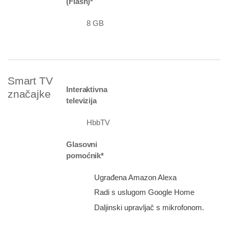
(Flash)*
8 GB
Smart TV
Interaktivna
značajke
televizija
HbbTV
Glasovni
pomoćnik*
Ugrađena Amazon Alexa
Radi s uslugom Google Home
Daljinski upravljač s mikrofonom.