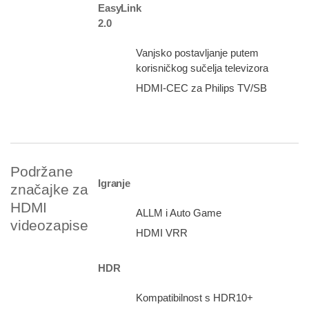
EasyLink
2.0
Vanjsko postavljanje putem
korisničkog sučelja televizora
HDMI-CEC za Philips TV/SB
Podržane
Igranje
značajke za
HDMI
ALLM i Auto Game
videozapise
HDMI VRR
HDR
Kompatibilnost s HDR10+