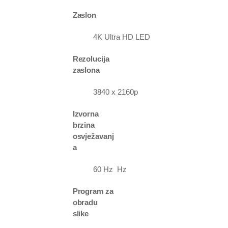
Zaslon
4K Ultra HD LED
Rezolucija
zaslona
3840 x 2160p
Izvorna
brzina
osvježavanj
a
60 Hz Hz
Program za
obradu
slike