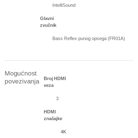
IntelliSound
Glavni
zvučnik
Bass Reflex punog opsega (FR01A)
Mogućnost
Broj HDMI
povezivanja
veza
3
HDMI
značajke
4K