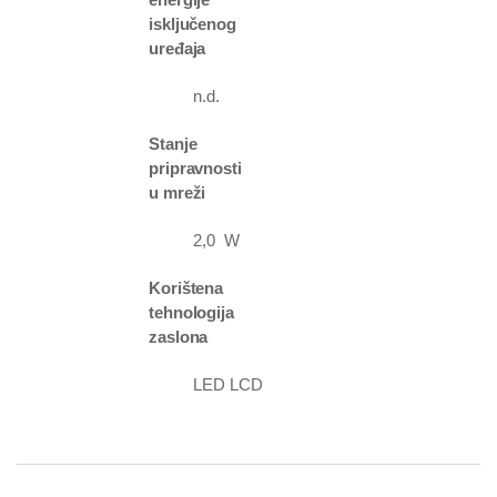
isključenog
uređaja
n.d.
Stanje
pripravnosti
u mreži
2,0 W
Korištena
tehnologija
zaslona
LED LCD