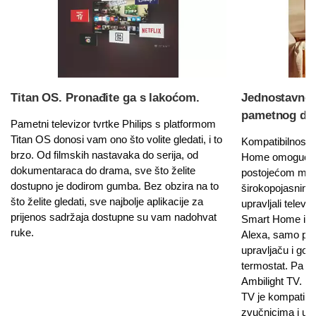
Titan OS. Pronađite ga s lakoćom.
Jednostavno 
pametnog d
Pametni televizor tvrtke Philips s platformom
Titan OS donosi vam ono što volite gledati, i to
Kompatibilnost 
brzo. Od filmskih nastavaka do serija, od
Home omogućuje 
dokumentaraca do drama, sve što želite
postojećom mr
dostupno je dodirom gumba. Bez obzira na to
širokopojasnim 
što želite gledati, sve najbolje aplikacije za
upravljali telev
prijenos sadržaja dostupne su vam nadohvat
Smart Home ili
ruke.
Alexa, samo prit
upravljaču i govo
termostat. Pa čak
Ambilight TV. U
TV je kompatibi
zvučnicima i ur