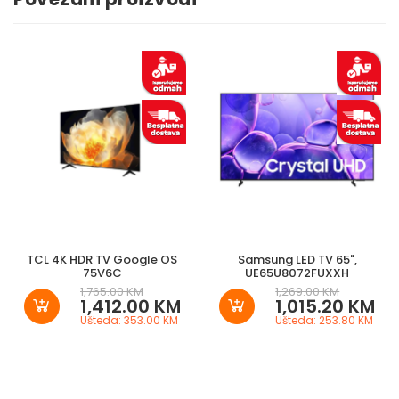
TCL 4K HDR TV Google OS
Samsung LED TV 65",
75V6C
UE65U8072FUXXH
1,765.00 KM
1,269.00 KM
1,412.00 KM
1,015.20 KM
Ušteda: 353.00 KM
Ušteda: 253.80 KM