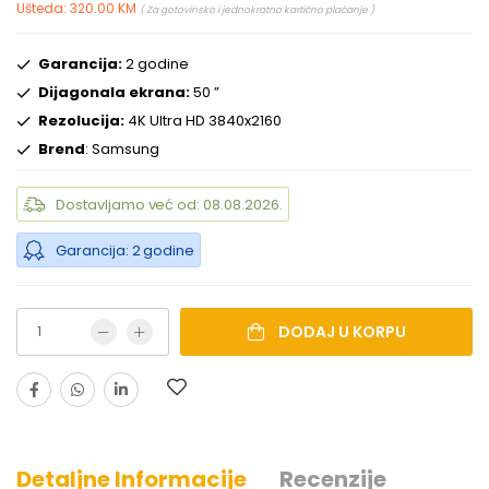
Ušteda: 320.00 KM
( Za gotovinsko i jednokratno kartično plaćanje )
Garancija:
2 godine
Dijagonala ekrana:
50 ”
Rezolucija:
4K Ultra HD 3840x2160
Brend
: Samsung
Dostavljamo već od: 08.08.2026.
Garancija: 2 godine
DODAJ U KORPU
Detaljne Informacije
Recenzije