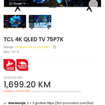
TCL 4K QLED TV 75P7K
Stanje:
Dostupnost uz provjeru
SKU:
75P7K
2,124.00 KM
1,699.20 KM
Ušteda: 424.80 KM
( Za gotovinsko i jednokratno kartično plaćanje )
Garancija:
2 + 3 godine https://tcl-promotion.com/ba/