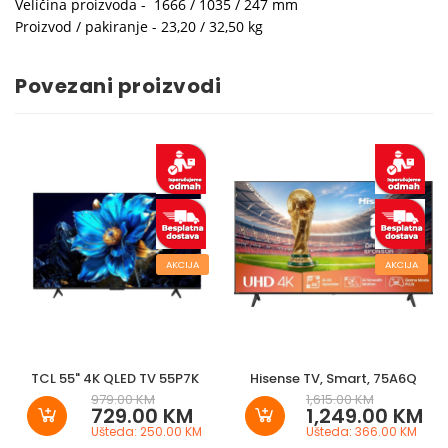
Veličina proizvoda - 1666 / 1035 / 247 mm
Proizvod / pakiranje - 23,20 / 32,50 kg
Povezani proizvodi
AKCIJA
AKCIJA
TCL 55" 4K QLED TV 55P7K
Hisense TV, Smart, 75A6Q
979.00 KM
1,615.00 KM
729.00 KM
1,249.00 KM
Ušteda: 250.00 KM
Ušteda: 366.00 KM