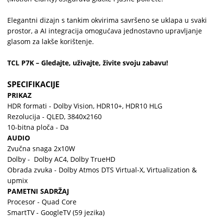
Elegantni dizajn s tankim okvirima savršeno se uklapa u svaki
prostor, a AI integracija omogućava jednostavno upravljanje
glasom za lakše korištenje.
TCL P7K – Gledajte, uživajte, živite svoju zabavu!
SPECIFIKACIJE
PRIKAZ
HDR formati - Dolby Vision, HDR10+, HDR10 HLG
Rezolucija - QLED, 3840x2160
10-bitna ploča - Da
AUDIO
Zvučna snaga 2x10W
Dolby - Dolby AC4, Dolby TrueHD
Obrada zvuka - Dolby Atmos DTS Virtual-X, Virtualization &
upmix
PAMETNI SADRŽAJ
Procesor - Quad Core
SmartTV - GoogleTV (59 jezika)