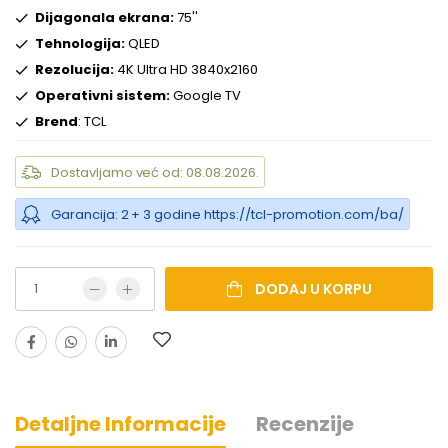
Dijagonala ekrana:
75''
Tehnologija:
QLED
Rezolucija:
4K Ultra HD 3840x2160
Operativni sistem:
Google TV
Brend
: TCL
Dostavljamo već od: 08.08.2026.
Garancija: 2 + 3 godine https://tcl-promotion.com/ba/
DODAJ U KORPU
Detaljne Informacije
Recenzije