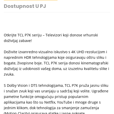
Dostupnost U PJ
Otkrijte TCL P7K seriju – Televizori koji donose vrhunski
doživljaj zabave!
Doživite izvanredno vizualno iskustvo s 4K UHD rezolucijom i
naprednim HDR tehnologijama koje osiguravaju oštru sliku i
bogate, živopisne boje. TCL P7K serija donosi kinematografski
doživljaj iz udobnosti vašeg doma, uz izuzetnu kvalitetu slike i
zvuka.
S Dolby Vision i DTS tehnologijama, TCL P7K pruža jasnu sliku
i snažan zvuk koji vas uranjaju u sadržaj koji volite. Ugrađene
pametne funkcije omogućuju pristup popularnim
aplikacijama kao što su Netflix, YouTube i mnoge druge s
jednim klikom, dok tehnologija za smanjenje zamućenja
(Motion Clarity) osigurava glatke i jasne pokrete.