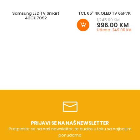
Samsung LED TV Smart
TCL 65" 4K QLED TV 65P7K
43CU7092
1,245.00 KM
996.00 KM
Ušteda: 249.00 KM
PRIJAVI SE NA NAŠ NEWSLETTER
Pretplatite se na naš newsletter, te budite u toku sa najboljim
ponudama