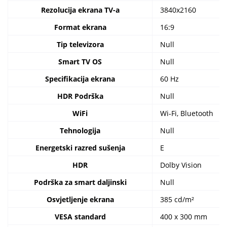
Rezolucija ekrana TV-a
3840x2160
Format ekrana
16:9
Tip televizora
Null
Smart TV OS
Null
Specifikacija ekrana
60 Hz
HDR Podrška
Null
WiFi
Wi-Fi, Bluetooth
Tehnologija
Null
Energetski razred sušenja
E
HDR
Dolby Vision
Podrška za smart daljinski
Null
Osvjetljenje ekrana
385 cd/m²
VESA standard
400 x 300 mm