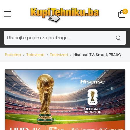
0
Početna
Televizori
Televizori
Hisense TV, Smart, 75A6Q