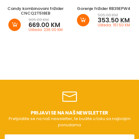
Candy kombinovani frižider
Gorenje frižider RB39EPW4
CNCQ2T518EB
505.00 KM
353.50 KM
905.00 KM
669.00 KM
Ušteda: 151.50 KM
Ušteda: 236.00 KM
PRIJAVI SE NA NAŠ NEWSLETTER
Pretplatite se na naš newsletter, te budite u toku sa najboljim
ponudama