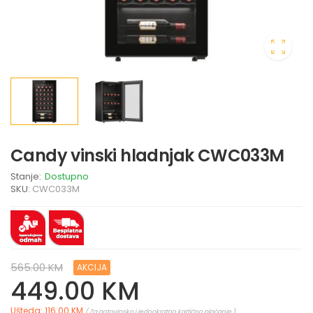
Candy vinski hladnjak CWC033M
Stanje:
Dostupno
SKU:
CWC033M
565.00 KM
AKCIJA
449.00 KM
Ušteda: 116.00 KM
( Za gotovinsko i jednokratno kartično plaćanje )