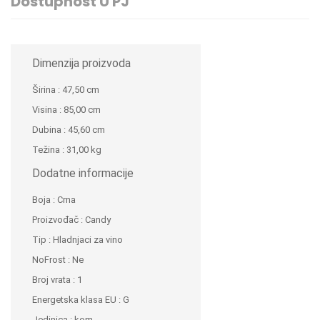
Dostupnost U PJ
Dimenzija proizvoda
Širina
:
47,50 cm
Visina
:
85,00 cm
Dubina
:
45,60 cm
Težina
:
31,00 kg
Dodatne informacije
Boja
:
Crna
Proizvođač
:
Candy
Tip
:
Hladnjaci za vino
NoFrost
:
Ne
Broj vrata
:
1
Energetska klasa EU
:
G
Jedinica
:
kom