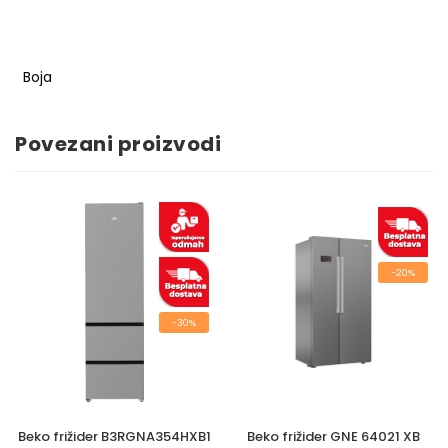
Boja
Povezani proizvodi
-20%
-30%
Beko frižider B3RGNA354HXB1
Beko frižider GNE 64021 XB