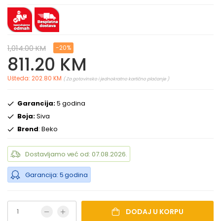
1,014.00 KM
-20%
811.20 KM
Ušteda: 202.80 KM
( Za gotovinsko i jednokratno kartično plaćanje )
Garancija:
5 godina
Boja:
Siva
Brend
: Beko
Dostavljamo već od: 07.08.2026.
Garancija: 5 godina
DODAJ U KORPU