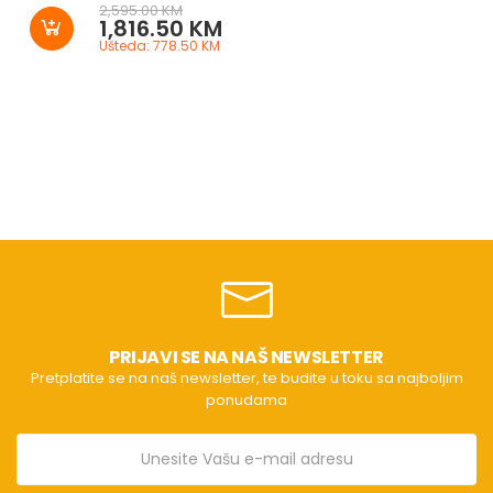
2,595.00 KM
1,816.50 KM
Ušteda: 778.50 KM
PRIJAVI SE NA NAŠ NEWSLETTER
Pretplatite se na naš newsletter, te budite u toku sa najboljim
ponudama