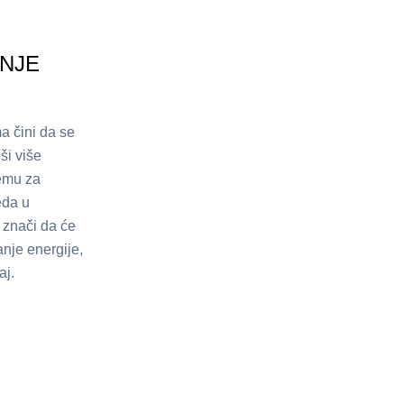
NJE
ma čini da se
ši više
temu za
eda u
 znači da će
anje energije,
aj.