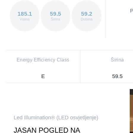
P
185.1
59.5
59.2
Visina
Širina
Dubina
Energy Efficiency Class
Širina
E
59.5
Led Illumination® (LED osvjetljenje)
JASAN POGLED NA