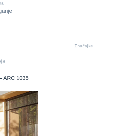
na
ganje
Značajke
ja
 – ARC 1035