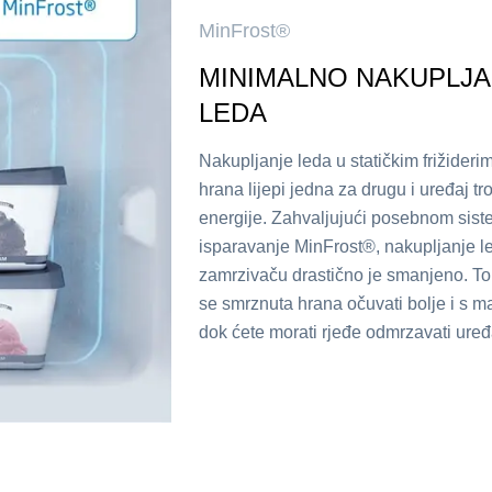
MinFrost®
MINIMALNO NAKUPLJA
LEDA
Nakupljanje leda u statičkim frižideri
hrana lijepi jedna za drugu i uređaj tro
energije. Zahvaljujući posebnom sis
isparavanje MinFrost®, nakupljanje l
zamrzivaču drastično je smanjeno. To
se smrznuta hrana očuvati bolje i s m
dok ćete morati rjeđe odmrzavati uređ