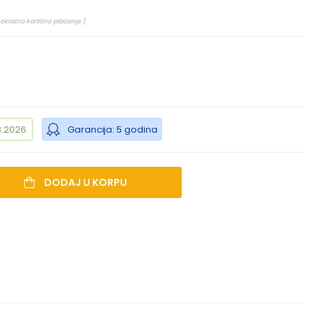
nokratno kartično plaćanje )
.2026.
Garancija: 5 godina
DODAJ U KORPU