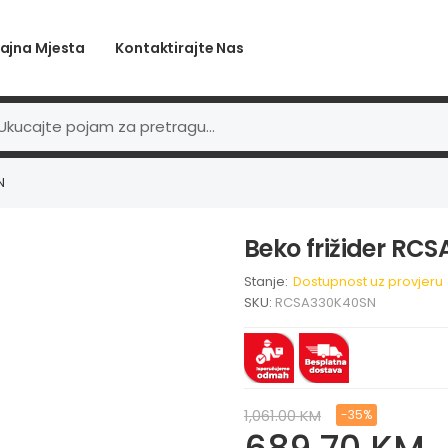
ajna Mjesta
Kontaktirajte Nas
N
Beko frižider RC
Stanje:
Dostupnost uz provjeru
SKU:
RCSA330K40SN
1,061.00 KM
-35%