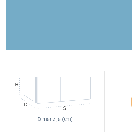
H
D
S
Dimenzije (cm)