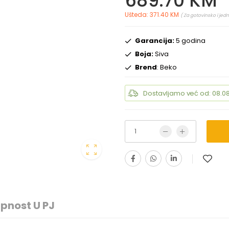
689.70 KM
Ušteda: 371.40 KM
( Za gotovinsko i jed
Garancija:
5 godina
Boja:
Siva
Brend
: Beko
Dostavljamo već od: 08.08
pnost U PJ