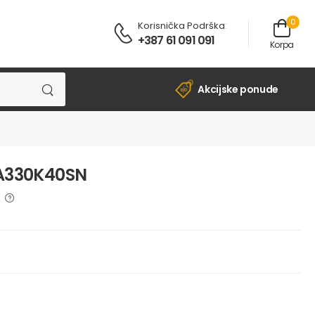
0
Korisnička Podrška
:
+387 61 091 091
Korpa
Akcijske ponude
SA330K40SN