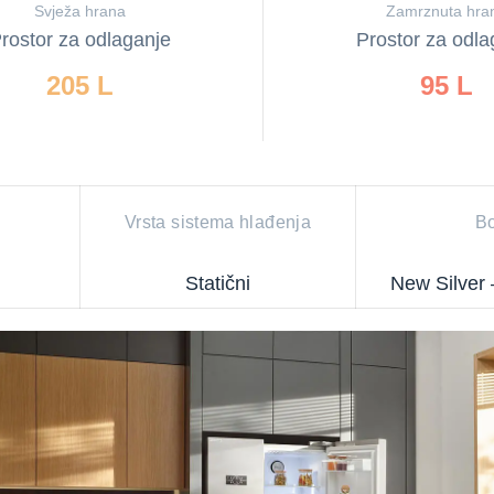
Svježa hrana
Zamrznuta hra
rostor za odlaganje
Prostor za odla
205 L
95 L
Vrsta sistema hlađenja
Bo
Statični
New Silver